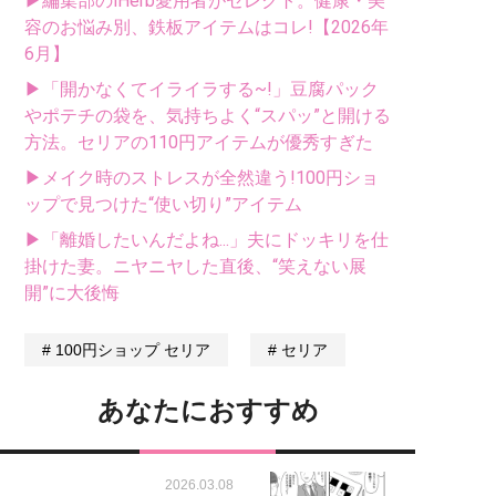
▶編集部のiHerb愛用者がセレクト。健康・美
容のお悩み別、鉄板アイテムはコレ!【2026年
6月】
▶「開かなくてイライラする~!」豆腐パック
やポテチの袋を、気持ちよく“スパッ”と開ける
方法。セリアの110円アイテムが優秀すぎた
▶メイク時のストレスが全然違う!100円ショ
ップで見つけた“使い切り”アイテム
▶「離婚したいんだよね...」夫にドッキリを仕
掛けた妻。ニヤニヤした直後、“笑えない展
開”に大後悔
100円ショップ セリア
セリア
あなたにおすすめ
2026.03.08