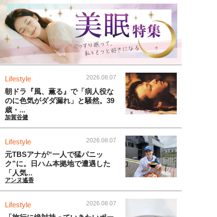
2026.08.07
Lifestyle
朝ドラ『風、薫る』で「病人役な
のに色気がダダ漏れ」と騒然。39
歳・...
加賀谷健
2026.08.07
Lifestyle
元TBSアナが“一人で猛パニッ
ク”に。日ハム本拠地で遭遇した
「人気...
アンヌ遙香
2026.08.07
Lifestyle