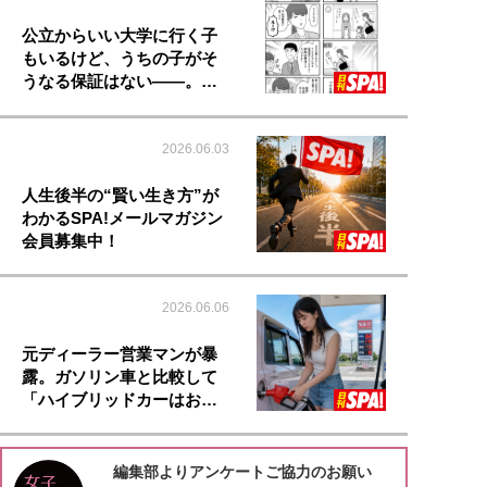
公立からいい大学に行く子
もいるけど、うちの子がそ
うなる保証はない――。…
2026.06.03
人生後半の“賢い生き方”が
わかるSPA!メールマガジン
会員募集中！
2026.06.06
元ディーラー営業マンが暴
露。ガソリン車と比較して
「ハイブリッドカーはお…