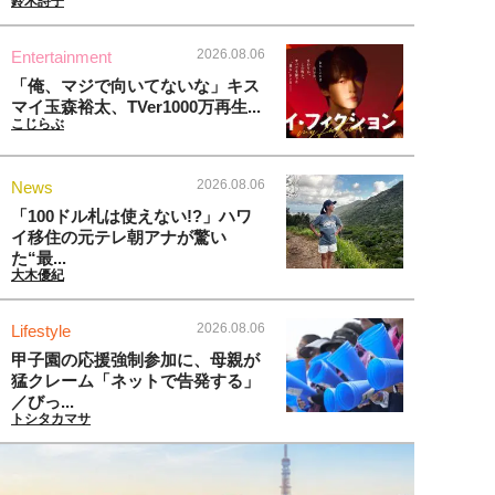
鈴木詩子
2026.08.06
Entertainment
「俺、マジで向いてないな」キス
マイ玉森裕太、TVer1000万再生...
こじらぶ
2026.08.06
News
「100ドル札は使えない!?」ハワ
イ移住の元テレ朝アナが驚い
た“最...
大木優紀
2026.08.06
Lifestyle
甲子園の応援強制参加に、母親が
猛クレーム「ネットで告発する」
／びっ...
トシタカマサ