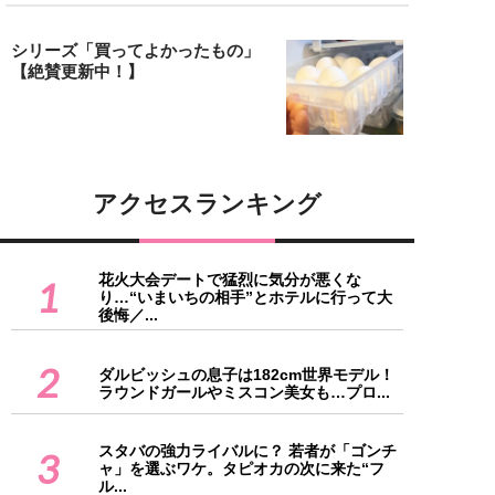
シリーズ「買ってよかったもの」
【絶賛更新中！】
アクセスランキング
花火大会デートで猛烈に気分が悪くな
1
り…“いまいちの相手”とホテルに行って大
後悔／...
2
ダルビッシュの息子は182cm世界モデル！
ラウンドガールやミスコン美女も…プロ...
スタバの強力ライバルに？ 若者が「ゴンチ
3
ャ」を選ぶワケ。タピオカの次に来た“フ
ル...