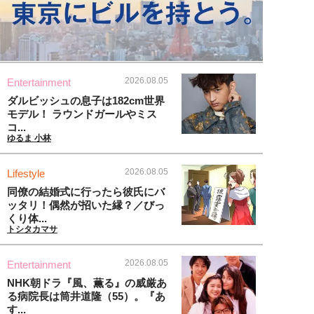
2026.08.05
Entertainment
ダルビッシュの息子は182cm世界
モデル！ ラウンドガールやミス
コ...
ゆるま 小林
2026.08.05
Lifestyle
同僚の結婚式に行ったら彼氏にバ
ッタリ！偶然が招いた縁？／びっ
くり体...
トシタカマサ
2026.08.05
Entertainment
NHK朝ドラ『風、薫る』の威厳あ
る病院長は筒井道隆（55）。『あ
す...