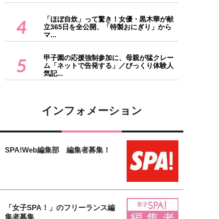
「ほぼ自炊」って驚き！女優・黒木華が献
4
立365日を全公開、「特製おにぎり」から
マ...
甲子園の応援強制参加に、母親が猛クレー
5
ム「ネットで告発する」／びっくり体験人
気記...
インフォメーション
SPA!Web編集部 編集者募集！
「女子SPA！」のフリーランス編
集者募集