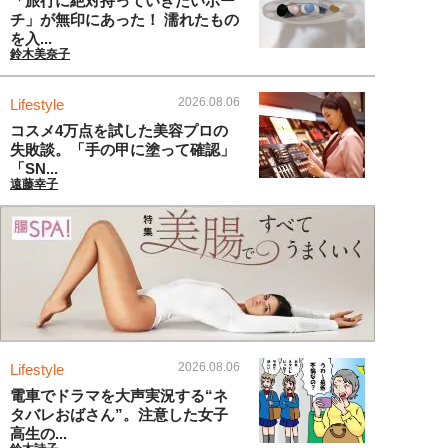
「旅行に絶対持っていきたいポー
チ」が無印にあった！ 濡れたもの
を入...
鈴木美奈子
2026.08.06
Lifestyle
コスメ4万点を試した美容プロの
失敗談。「手の甲に塗って確認」
「SN...
遠藤幸子
2026.08.06
Lifestyle
電車でドラマを大声実況する“ネ
タバレおばさん”。注意した女子
高生の...