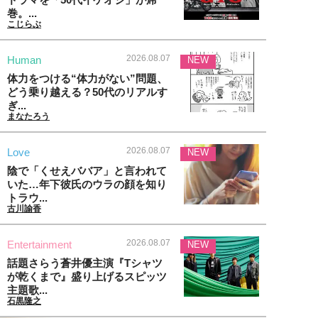
巻。...
こじらぶ
2026.08.07
Human
NEW
体力をつける“体力がない”問題、
どう乗り越える？50代のリアルす
ぎ...
まなたろう
2026.08.07
Love
NEW
陰で「くせえババア」と言われて
いた…年下彼氏のウラの顔を知り
トラウ...
古川諭香
2026.08.07
Entertainment
NEW
話題さらう蒼井優主演『Tシャツ
が乾くまで』盛り上げるスピッツ
主題歌...
石黒隆之