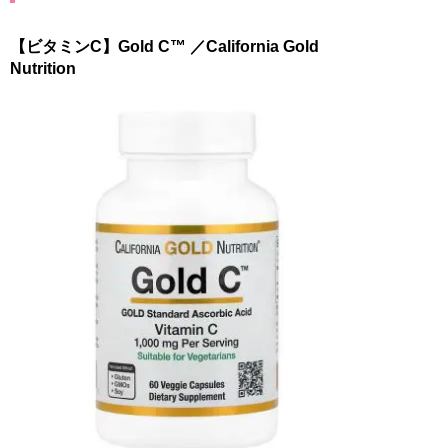
【ビタミンC】Gold C™ ／California Gold
Nutrition