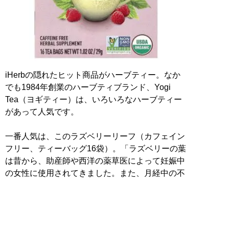
iHerbの隠れたヒット商品がハーブティー。なか
でも1984年創業のハーブティブランド、Yogi
Tea（ヨギティー）は、いろいろなハーブティー
があって人気です。
一番人気は、このラズベリーリーフ（カフェイン
フリー、ティーバッグ16袋）。「ラズベリーの葉
は昔から、助産師や西洋の薬草医によって妊娠中
の女性に使用されてきました。また、月経中の不
快感にアプローチしたり、女性の健康をサポート
したりするとも言われています」と書かれていま
す。USDA（米国農務省）認定オーガニック、
QAI（国際品質保証）による認定オーガニック。