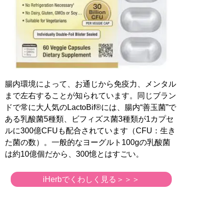
腸内環境によって、お通じから免疫力、メンタル
まで左右することが知られています。同じブラン
ドで常に大人気のLactoBif®には、腸内“善玉菌”で
ある乳酸菌5種類、ビフィズス菌3種類が1カプセ
ルに300億CFUも配合されています（CFU：生き
た菌の数）。一般的なヨーグルト100gの乳酸菌
は約10億個だから、300憶とはすごい。
iHerbでくわしく見る＞＞＞