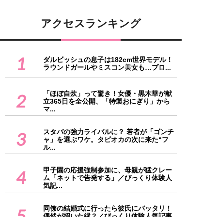
アクセスランキング
1
ダルビッシュの息子は182cm世界モデル！
ラウンドガールやミスコン美女も…プロ...
「ほぼ自炊」って驚き！女優・黒木華が献
2
立365日を全公開、「特製おにぎり」から
マ...
スタバの強力ライバルに？ 若者が「ゴンチ
3
ャ」を選ぶワケ。タピオカの次に来た“フ
ル...
甲子園の応援強制参加に、母親が猛クレー
4
ム「ネットで告発する」／びっくり体験人
気記...
同僚の結婚式に行ったら彼氏にバッタリ！
5
偶然が招いた縁？／びっくり体験人気記事