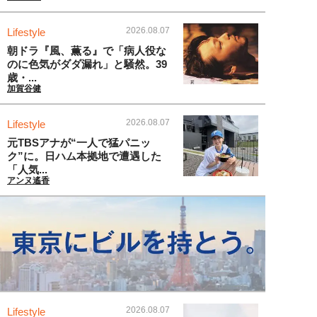
2026.08.07
Lifestyle
朝ドラ『風、薫る』で「病人役な
のに色気がダダ漏れ」と騒然。39
歳・...
加賀谷健
2026.08.07
Lifestyle
元TBSアナが“一人で猛パニッ
ク”に。日ハム本拠地で遭遇した
「人気...
アンヌ遙香
2026.08.07
Lifestyle