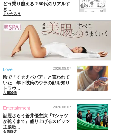
どう乗り越える？50代のリアルす
ぎ...
まなたろう
2026.08.07
Love
陰で「くせえババア」と言われて
いた…年下彼氏のウラの顔を知り
トラウ...
古川諭香
2026.08.07
Entertainment
話題さらう蒼井優主演『Tシャツ
が乾くまで』盛り上げるスピッツ
主題歌...
石黒隆之