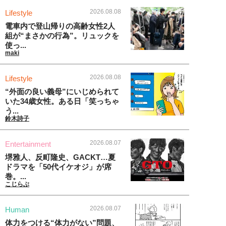
2026.08.08
Lifestyle
電車内で登山帰りの高齢女性2人
組が“まさかの行為”。リュックを
使っ...
maki
2026.08.08
Lifestyle
“外面の良い義母”にいじめられて
いた34歳女性。ある日「笑っちゃ
う...
鈴木詩子
2026.08.07
Entertainment
堺雅人、反町隆史、GACKT…夏
ドラマを「50代イケオジ」が席
巻。...
こじらぶ
2026.08.07
Human
体力をつける“体力がない”問題、