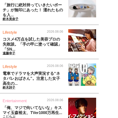
「旅行に絶対持っていきたいポー
チ」が無印にあった！ 濡れたもの
を入...
鈴木美奈子
2026.08.06
Lifestyle
コスメ4万点を試した美容プロの
失敗談。「手の甲に塗って確認」
「SN...
遠藤幸子
2026.08.06
Lifestyle
電車でドラマを大声実況する“ネ
タバレおばさん”。注意した女子
高生の...
鈴木詩子
2026.08.06
Entertainment
「俺、マジで向いてないな」キス
マイ玉森裕太、TVer1000万再生...
こじらぶ