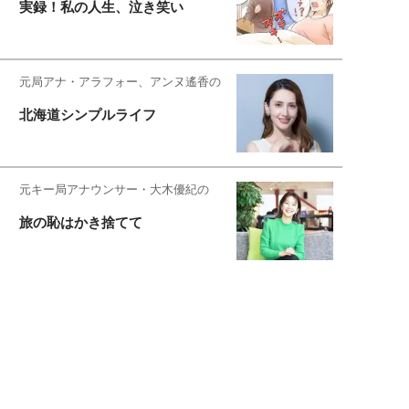
実録！私の人生、泣き笑い
元局アナ・アラフォー、アンヌ遙香の
北海道シンプルライフ
元キー局アナウンサー・大木優紀の
旅の恥はかき捨てて
スタイリスト角 佑宇子のファッション図
解
失敗しない日常オシャレ
元『渡鬼』子役・宇野なおみの