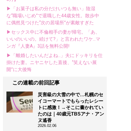
▶「お菓子は私の分だけいつも無い」陰湿
な“職場いじめ”で退職した44歳女性。散歩中
に偶然見つけた“次の居場所”が素敵すぎた
▶セックス中に不倫相手の妻が帰宅。「あ、
いいのいいの。続けて?」と言われたワケ...マ
ンガ『人妻A』3話を無料公開!
▶「離婚したいんだよね...」夫にドッキリを仕
掛けた妻。ニヤニヤした直後、“笑えない展
開”に大後悔
この連載の前回記事
災害級の大雪の中で…札幌のセ
イコーマートでもらったレシー
トに感激！→そこに書かれてい
たのは｜40歳元TBSアナ・アン
ヌ遙香
2026.02.06