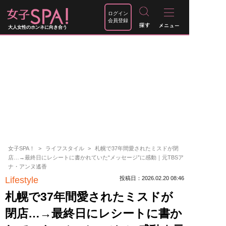
ログイン
会員登録
大人女性のホンネに向き合う
女子SPA！
ライフスタイル
札幌で37年間愛されたミスドが閉
店…→最終日にレシートに書かれていた“メッセージ”に感動｜元TBSア
ナ・アンヌ遙香
Lifestyle
投稿日：2026.02.20 08:46
札幌で37年間愛されたミスドが
閉店…→最終日にレシートに書か