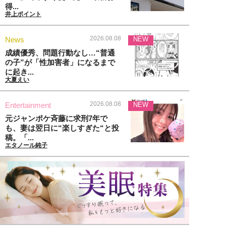
得...
井上ポイント
2026.08.08
News
NEW
成績優秀、問題行動なし…“普通
の子”が「性加害者」になるまで
に起き...
大夏えい
2026.08.08
Entertainment
NEW
元ジャンポケ斉藤に求刑7年で
も、妻は翌日に“楽しすぎた“と投
稿。「...
エタノール純子