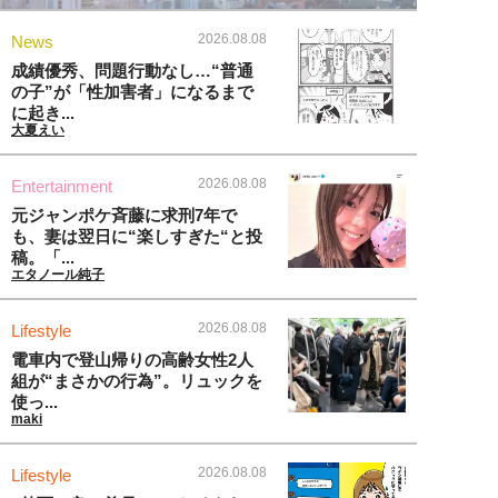
2026.08.08
News
成績優秀、問題行動なし…“普通
の子”が「性加害者」になるまで
に起き...
大夏えい
2026.08.08
Entertainment
元ジャンポケ斉藤に求刑7年で
も、妻は翌日に“楽しすぎた“と投
稿。「...
エタノール純子
2026.08.08
Lifestyle
電車内で登山帰りの高齢女性2人
組が“まさかの行為”。リュックを
使っ...
maki
2026.08.08
Lifestyle