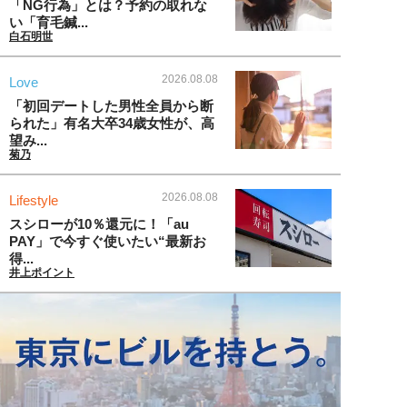
「NG行為」とは？予約の取れな
い「育毛鍼...
白石明世
2026.08.08
Love
「初回デートした男性全員から断
られた」有名大卒34歳女性が、高
望み...
菊乃
2026.08.08
Lifestyle
スシローが10％還元に！「au
PAY」で今すぐ使いたい“最新お
得...
井上ポイント