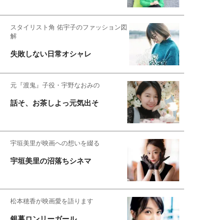
スタイリスト角 佑宇子のファッション図
解
失敗しない日常オシャレ
元『渡鬼』子役・宇野なおみの
話そ、お茶しよっ元気出そ
宇垣美里が映画への想いを綴る
宇垣美里の沼落ちシネマ
松本穂香が映画愛を語ります
銀幕ロンリーガール