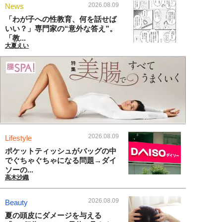
2026.08.09
News
「わが子への性教育、何を話せば
いい？」専門家の“意外な答え”。
「教...
大夏えい
2026.08.09
Lifestyle
ポケットティッシュがバッグの中
でぐちゃぐちゃになる問題→ダイ
ソーの...
高木沙織
2026.08.09
Beauty
夏の頭皮にダメージを与える