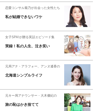
恋愛コンサル菊乃が出会った女性たち
私が結婚できないワケ
女子SPA!が贈る実話エピソード集
実録！私の人生、泣き笑い
元局アナ・アラフォー、アンヌ遙香の
北海道シンプルライフ
元キー局アナウンサー・大木優紀の
旅の恥はかき捨てて