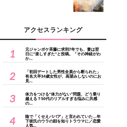
アクセスランキング
元ジャンポケ斉藤に求刑7年でも、妻は翌
1
日に“楽しすぎた“と投稿。「その神経がわ
か...
「初回デートした男性全員から断られた」
2
有名大卒34歳女性が、高望みしないのにお
見...
体力をつける“体力がない”問題、どう乗り
3
越える？50代のリアルすぎる悩みに共感
の...
陰で「くせえババア」と言われていた…年
4
下彼氏のウラの顔を知りトラウマに／恋愛
人気...