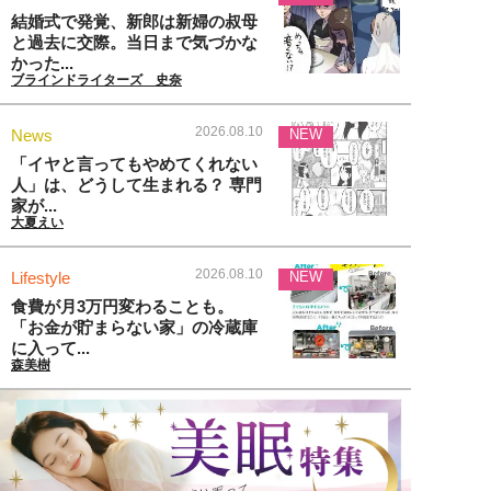
結婚式で発覚、新郎は新婦の叔母
と過去に交際。当日まで気づかな
かった...
ブラインドライターズ 史奈
2026.08.10
News
NEW
「イヤと言ってもやめてくれない
人」は、どうして生まれる？ 専門
家が...
大夏えい
2026.08.10
Lifestyle
NEW
食費が月3万円変わることも。
「お金が貯まらない家」の冷蔵庫
に入って...
森美樹