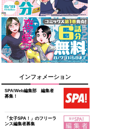
インフォメーション
SPA!Web編集部 編集者
募集！
「女子SPA！」のフリーラ
ンス編集者募集