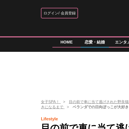
ログイン
会員登録
HOME
恋愛・結婚
エンタ
女子SPA！
目の前で車に当て逃げされた野良猫
きになるまで
ベランダでの日向ぼっこが大好き
Lifestyle
目の前で車に当て逃