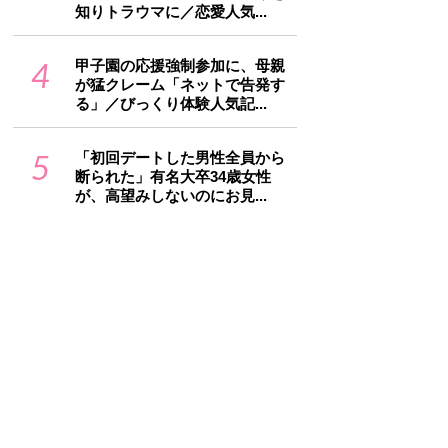
知りトラウマに／恋愛人気...
4
甲子園の応援強制参加に、母親
が猛クレーム「ネットで告発す
る」／びっくり体験人気記...
5
「初回デートした男性全員から
断られた」有名大卒34歳女性
が、高望みしないのにお見...