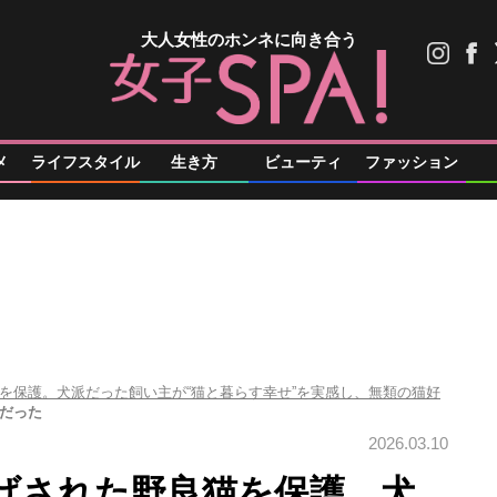
大人女性のホンネに向き合う
メ
ライフスタイル
生き方
ビューティ
ファッション
を保護。犬派だった飼い主が“猫と暮らす幸せ”を実感し、無類の猫好
だった
2026.03.10
げされた野良猫を保護。犬