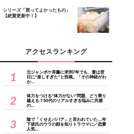
シリーズ「買ってよかったもの」
【絶賛更新中！】
アクセスランキング
元ジャンポケ斉藤に求刑7年でも、妻は翌
1
日に“楽しすぎた“と投稿。「その神経がわ
か...
体力をつける“体力がない”問題、どう乗り
2
越える？50代のリアルすぎる悩みに共感
の...
陰で「くせえババア」と言われていた…年
3
下彼氏のウラの顔を知りトラウマに／恋愛
人気...