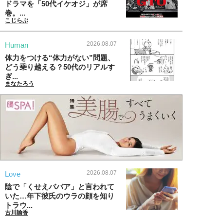
ドラマを「50代イケオジ」が席
巻。...
こじらぶ
2026.08.07
Human
体力をつける“体力がない”問題、
どう乗り越える？50代のリアルす
ぎ...
まなたろう
2026.08.07
Love
陰で「くせえババア」と言われて
いた…年下彼氏のウラの顔を知り
トラウ...
古川諭香