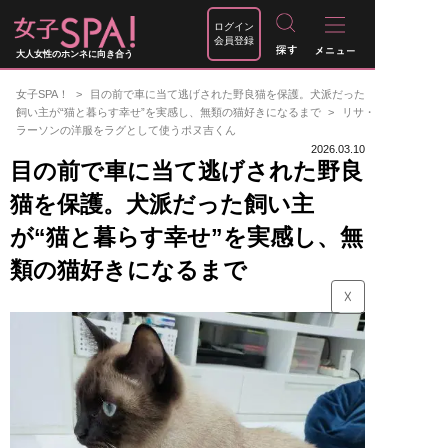
ログイン
会員登録
大人女性のホンネに向き合う
女子SPA！
目の前で車に当て逃げされた野良猫を保護。犬派だった
飼い主が“猫と暮らす幸せ”を実感し、無類の猫好きになるまで
リサ・
ラーソンの洋服をラグとして使うポヌ吉くん
2026.03.10
目の前で車に当て逃げされた野良
猫を保護。犬派だった飼い主
が“猫と暮らす幸せ”を実感し、無
類の猫好きになるまで
☓