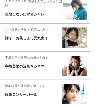
スタイリスト角 佑宇子のファッション図
解
失敗しない日常オシャレ
元『渡鬼』子役・宇野なおみの
話そ、お茶しよっ元気出そ
宇垣美里が映画への想いを綴る
宇垣美里の沼落ちシネマ
松本穂香が映画愛を語ります
銀幕ロンリーガール