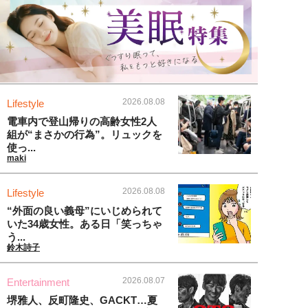
2026.08.08
Lifestyle
電車内で登山帰りの高齢女性2人
組が“まさかの行為”。リュックを
使っ...
maki
2026.08.08
Lifestyle
“外面の良い義母”にいじめられて
いた34歳女性。ある日「笑っちゃ
う...
鈴木詩子
2026.08.07
Entertainment
堺雅人、反町隆史、GACKT…夏