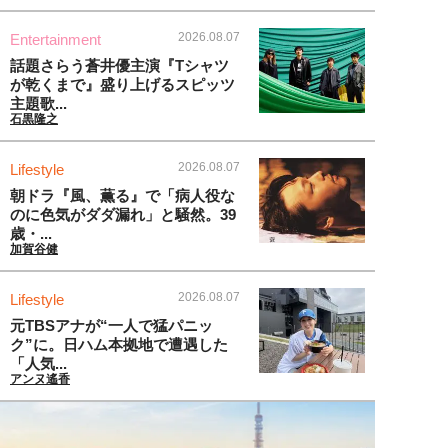
2026.08.07
Entertainment
話題さらう蒼井優主演『Tシャツ
が乾くまで』盛り上げるスピッツ
主題歌...
石黒隆之
2026.08.07
Lifestyle
朝ドラ『風、薫る』で「病人役な
のに色気がダダ漏れ」と騒然。39
歳・...
加賀谷健
2026.08.07
Lifestyle
元TBSアナが“一人で猛パニッ
ク”に。日ハム本拠地で遭遇した
「人気...
アンヌ遙香