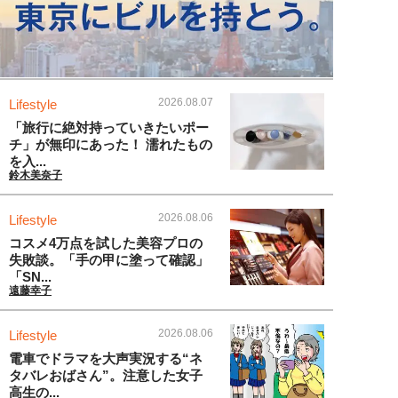
2026.08.07
Lifestyle
「旅行に絶対持っていきたいポー
チ」が無印にあった！ 濡れたもの
を入...
鈴木美奈子
2026.08.06
Lifestyle
コスメ4万点を試した美容プロの
失敗談。「手の甲に塗って確認」
「SN...
遠藤幸子
2026.08.06
Lifestyle
電車でドラマを大声実況する“ネ
タバレおばさん”。注意した女子
高生の...