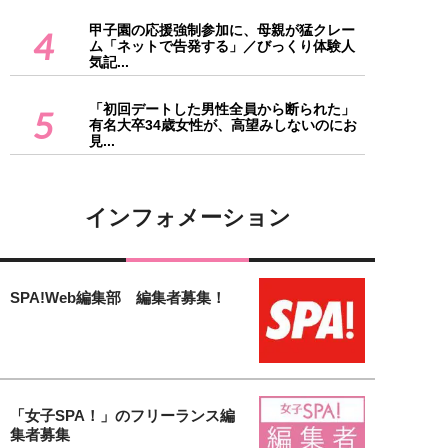
甲子園の応援強制参加に、母親が猛クレー
4
ム「ネットで告発する」／びっくり体験人
気記...
「初回デートした男性全員から断られた」
5
有名大卒34歳女性が、高望みしないのにお
見...
インフォメーション
SPA!Web編集部 編集者募集！
「女子SPA！」のフリーランス編
集者募集