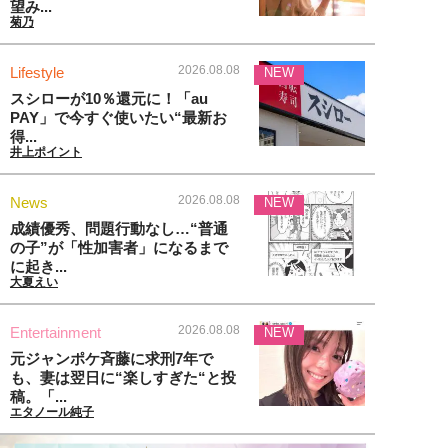
望み...
菊乃
2026.08.08
Lifestyle
NEW
スシローが10％還元に！「au
PAY」で今すぐ使いたい“最新お
得...
井上ポイント
2026.08.08
News
NEW
成績優秀、問題行動なし…“普通
の子”が「性加害者」になるまで
に起き...
大夏えい
2026.08.08
Entertainment
NEW
元ジャンポケ斉藤に求刑7年で
も、妻は翌日に“楽しすぎた“と投
稿。「...
エタノール純子