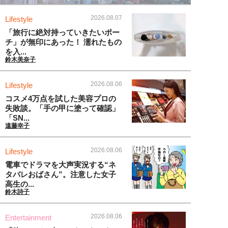
2026.08.07
Lifestyle
「旅行に絶対持っていきたいポー
チ」が無印にあった！ 濡れたもの
を入...
鈴木美奈子
2026.08.06
Lifestyle
コスメ4万点を試した美容プロの
失敗談。「手の甲に塗って確認」
「SN...
遠藤幸子
2026.08.06
Lifestyle
電車でドラマを大声実況する“ネ
タバレおばさん”。注意した女子
高生の...
鈴木詩子
2026.08.06
Entertainment