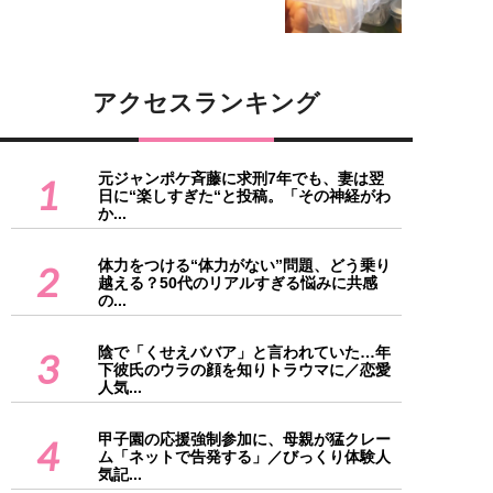
アクセスランキング
元ジャンポケ斉藤に求刑7年でも、妻は翌
1
日に“楽しすぎた“と投稿。「その神経がわ
か...
体力をつける“体力がない”問題、どう乗り
2
越える？50代のリアルすぎる悩みに共感
の...
陰で「くせえババア」と言われていた…年
3
下彼氏のウラの顔を知りトラウマに／恋愛
人気...
甲子園の応援強制参加に、母親が猛クレー
4
ム「ネットで告発する」／びっくり体験人
気記...