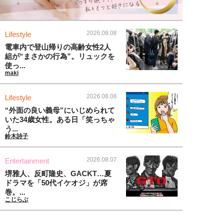
2026.08.08
Lifestyle
電車内で登山帰りの高齢女性2人
組が“まさかの行為”。リュックを
使っ...
maki
2026.08.08
Lifestyle
“外面の良い義母”にいじめられて
いた34歳女性。ある日「笑っちゃ
う...
鈴木詩子
2026.08.07
Entertainment
堺雅人、反町隆史、GACKT…夏
ドラマを「50代イケオジ」が席
巻。...
こじらぶ