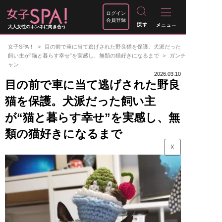
ログイン
会員登録
大人女性のホンネに向き合う
女子SPA！
目の前で車に当て逃げされた野良猫を保護。犬派だった
飼い主が“猫と暮らす幸せ”を実感し、無類の猫好きになるまで
ガンチ
ャン
2026.03.10
目の前で車に当て逃げされた野良
猫を保護。犬派だった飼い主
が“猫と暮らす幸せ”を実感し、無
類の猫好きになるまで
☓