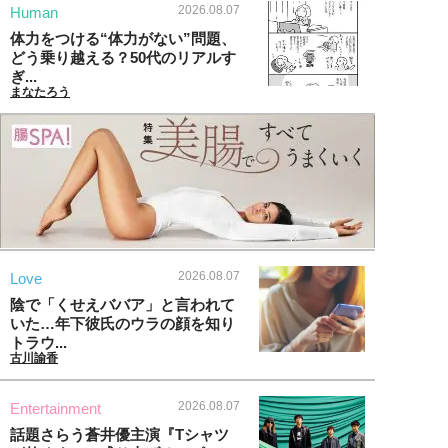
2026.08.07
Human
体力をつける“体力がない”問題、
どう乗り越える？50代のリアルす
ぎ...
まなたろう
2026.08.07
Love
陰で「くせえババア」と言われて
いた…年下彼氏のウラの顔を知り
トラウ...
古川諭香
2026.08.07
Entertainment
話題さらう蒼井優主演『Tシャツ