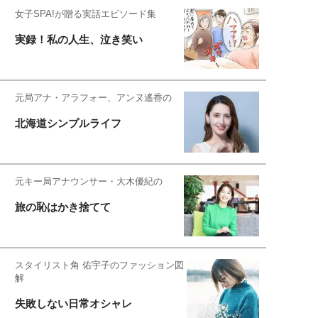
女子SPA!が贈る実話エピソード集
実録！私の人生、泣き笑い
元局アナ・アラフォー、アンヌ遙香の
北海道シンプルライフ
元キー局アナウンサー・大木優紀の
旅の恥はかき捨てて
スタイリスト角 佑宇子のファッション図
解
失敗しない日常オシャレ