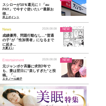
スシローが10％還元に！「au
PAY」で今すぐ使いたい“最新お
得...
井上ポイント
2026.08.08
News
NEW
成績優秀、問題行動なし…“普通
の子”が「性加害者」になるまで
に起き...
大夏えい
2026.08.08
Entertainment
NEW
元ジャンポケ斉藤に求刑7年で
も、妻は翌日に“楽しすぎた“と投
稿。「...
エタノール純子