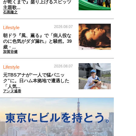
が乾くまで』盛り上げるスピッツ
主題歌...
石黒隆之
2026.08.07
Lifestyle
朝ドラ『風、薫る』で「病人役な
のに色気がダダ漏れ」と騒然。39
歳・...
加賀谷健
2026.08.07
Lifestyle
元TBSアナが“一人で猛パニッ
ク”に。日ハム本拠地で遭遇した
「人気...
アンヌ遙香