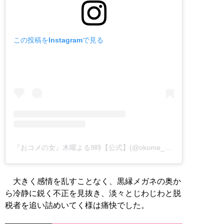
この投稿をInstagramで見る
『おコメの女』木曜よる9時【公式】(@okome_no_onna)がシェアした投稿
大きく感情を乱すことなく、黒縁メガネの奥か
ら冷静に鋭く不正を見抜き、淡々とじわじわと脱
税者を追い詰めいてく様は痛快でした。