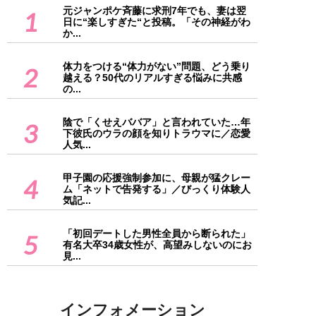
元ジャンポケ斉藤に求刑7年でも、妻は翌
1
日に“楽しすぎた“と投稿。「その神経がわ
か...
体力をつける“体力がない”問題、どう乗り
2
越える？50代のリアルすぎる悩みに共感
の...
陰で「くせえババア」と言われていた…年
3
下彼氏のウラの顔を知りトラウマに／恋愛
人気...
甲子園の応援強制参加に、母親が猛クレー
4
ム「ネットで告発する」／びっくり体験人
気記...
「初回デートした男性全員から断られた」
5
有名大卒34歳女性が、高望みしないのにお
見...
インフォメーション