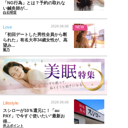
「NG行為」とは？予約の取れな
い鍼灸師が...
白石明世
2026.08.08
Love
NEW
「初回デートした男性全員から断
られた」有名大卒34歳女性が、高
望み...
菊乃
2026.08.08
Lifestyle
スシローが10％還元に！「au
PAY」で今すぐ使いたい“最新お
得...
井上ポイント