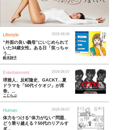
2026.08.08
Lifestyle
“外面の良い義母”にいじめられて
いた34歳女性。ある日「笑っちゃ
う...
鈴木詩子
2026.08.07
Entertainment
堺雅人、反町隆史、GACKT…夏
ドラマを「50代イケオジ」が席
巻。...
こじらぶ
2026.08.07
Human
体力をつける“体力がない”問題、
どう乗り越える？50代のリアルす
ぎ...