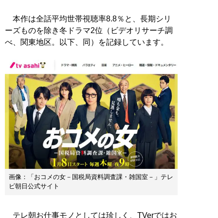
本作は全話平均世帯視聴率8.8％と、長期シリ
ーズものを除き冬ドラマ2位（ビデオリサーチ調
べ、関東地区。以下、同）を記録しています。
画像：「おコメの女－国税局資料調査課・雑国室－」テレ
ビ朝日公式サイト
テレ朝お仕事モノとしては珍しく、TVerではお