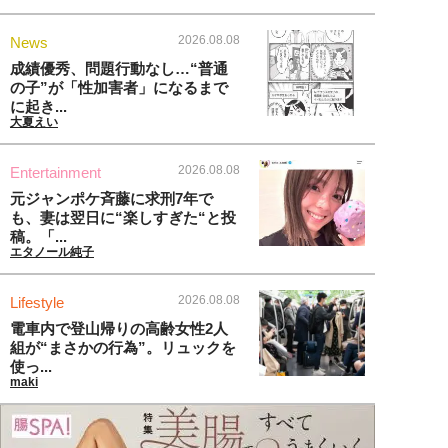
2026.08.08
News
成績優秀、問題行動なし…“普通
の子”が「性加害者」になるまで
に起き...
大夏えい
2026.08.08
Entertainment
元ジャンポケ斉藤に求刑7年で
も、妻は翌日に“楽しすぎた“と投
稿。「...
エタノール純子
2026.08.08
Lifestyle
電車内で登山帰りの高齢女性2人
組が“まさかの行為”。リュックを
使っ...
maki