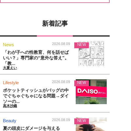
新着記事
2026.08.09
News
NEW
「わが子への性教育、何を話せば
いい？」専門家の“意外な答え”。
「教...
大夏えい
2026.08.09
Lifestyle
NEW
ポケットティッシュがバッグの中
でぐちゃぐちゃになる問題→ダイ
ソーの...
高木沙織
2026.08.09
Beauty
NEW
夏の頭皮にダメージを与える