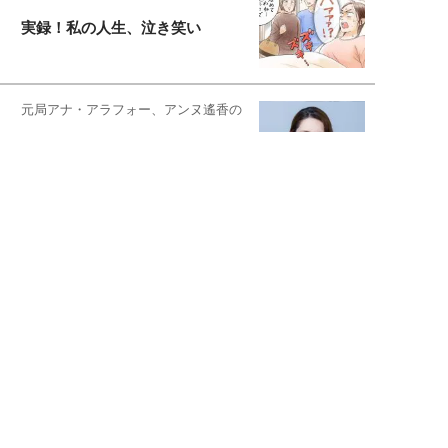
実録！私の人生、泣き笑い
元局アナ・アラフォー、アンヌ遙香の
北海道シンプルライフ
元キー局アナウンサー・大木優紀の
旅の恥はかき捨てて
スタイリスト角 佑宇子のファッション図
解
失敗しない日常オシャレ