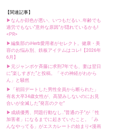
【関連記事】
▶なんか顔色が悪い、いつもだるい...年齢でも
過労でもない“意外な原因”が隠れているかも!
<PR>
▶編集部のiHerb愛用者がセレクト。健康・美
容のお悩み別、鉄板アイテムはコレ!【2026年
6月】
▶元ジャンポケ斉藤に求刑7年でも、妻は翌日
に“楽しすぎた“と投稿。「その神経がわから
ん」と騒然
▶「初回デートした男性全員から断られた」
有名大卒34歳女性が、高望みしないのにお見
合いが全滅した“発言のクセ”
▶成績優秀、問題行動なし...“普通の子”が「性
加害者」になるまでに起きていたこと。「み
んなやってる」がエスカレートの始まり<漫画