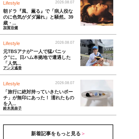
2026.08.07
Lifestyle
朝ドラ『風、薫る』で「病人役な
のに色気がダダ漏れ」と騒然。39
歳・...
加賀谷健
2026.08.07
Lifestyle
元TBSアナが“一人で猛パニッ
ク”に。日ハム本拠地で遭遇した
「人気...
アンヌ遙香
2026.08.07
Lifestyle
「旅行に絶対持っていきたいポー
チ」が無印にあった！ 濡れたもの
を入...
鈴木美奈子
新着記事をもっと見る