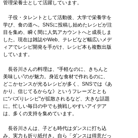
管理栄養士として活躍しています。
子役・タレントとして活動後、大学で栄養学を
学び、食の道へ。SNSに投稿し始めたレシピが注
目を集め、瞬く間に人気アカウントへと成長しま
した。現在は雑誌やWeb、テレビなど幅広いメデ
ィアでレシピ開発を手がけ、レシピ本も複数出版
しています。
長谷川さんの料理は、“手軽なのに、きちんと
美味しい”のが魅力。身近な食材で作れるのに、
どこかセンスが光るレシピが多く、SNSでは《あ
かり、信じてるからな》というフレーズととも
に“バズりレシピ”が拡散されるなど、大きな話題
に。忙しい毎日の中でも挑戦しやすいアイデア
は、多くの支持を集めています。
長谷川さんは、子ども時代はダンスに打ち込
み、実力も折り紙付き。自ら「ダンスは得意だっ