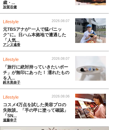
歳・...
加賀谷健
2026.08.07
Lifestyle
元TBSアナが“一人で猛パニッ
ク”に。日ハム本拠地で遭遇した
「人気...
アンヌ遙香
2026.08.07
Lifestyle
「旅行に絶対持っていきたいポー
チ」が無印にあった！ 濡れたもの
を入...
鈴木美奈子
2026.08.06
Lifestyle
コスメ4万点を試した美容プロの
失敗談。「手の甲に塗って確認」
「SN...
遠藤幸子