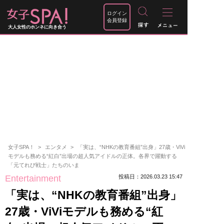
ログイン
会員登録
大人女性のホンネに向き合う
女子SPA！
エンタメ
「実は、“NHKの教育番組”出身」27歳・ViVi
モデルも務める“紅白”出場の超人気アイドルの正体。各界で躍動する
「元てれび戦士」たちのいま
Entertainment
投稿日：2026.03.23 15:47
「実は、“NHKの教育番組”出身」
27歳・ViViモデルも務める“紅