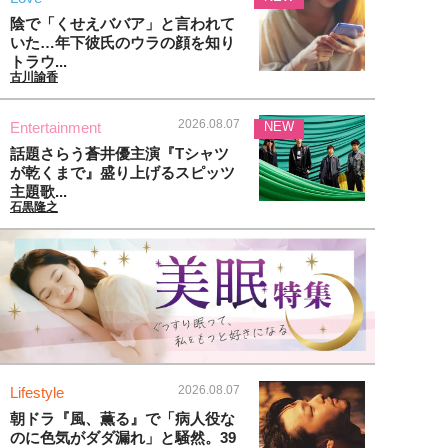
陰で「くせえババア」と言われて
いた…年下彼氏のウラの顔を知り
トラウ...
古川諭香
2026.08.07
Entertainment
NEW
話題さらう蒼井優主演『Tシャツ
が乾くまで』盛り上げるスピッツ
主題歌...
石黒隆之
2026.08.07
Lifestyle
朝ドラ『風、薫る』で「病人役な
のに色気がダダ漏れ」と騒然。39