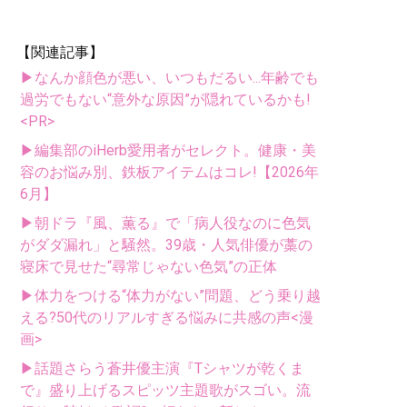
【関連記事】
▶なんか顔色が悪い、いつもだるい...年齢でも
過労でもない“意外な原因”が隠れているかも!
<PR>
▶編集部のiHerb愛用者がセレクト。健康・美
容のお悩み別、鉄板アイテムはコレ!【2026年
6月】
▶朝ドラ『風、薫る』で「病人役なのに色気
がダダ漏れ」と騒然。39歳・人気俳優が藁の
寝床で見せた“尋常じゃない色気”の正体
▶体力をつける“体力がない”問題、どう乗り越
える?50代のリアルすぎる悩みに共感の声<漫
画>
▶話題さらう蒼井優主演『Tシャツが乾くま
で』盛り上げるスピッツ主題歌がスゴい。流