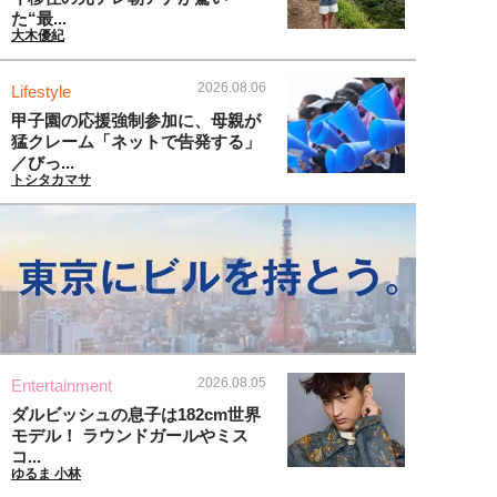
た“最...
大木優紀
2026.08.06
Lifestyle
甲子園の応援強制参加に、母親が
猛クレーム「ネットで告発する」
／びっ...
トシタカマサ
2026.08.05
Entertainment
ダルビッシュの息子は182cm世界
モデル！ ラウンドガールやミス
コ...
ゆるま 小林