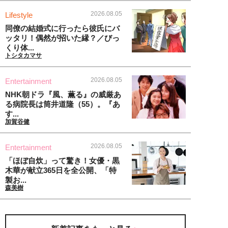
2026.08.05
Lifestyle
同僚の結婚式に行ったら彼氏にバ
ッタリ！偶然が招いた縁？／びっ
くり体...
トシタカマサ
2026.08.05
Entertainment
NHK朝ドラ『風、薫る』の威厳あ
る病院長は筒井道隆（55）。『あ
す...
加賀谷健
2026.08.05
Entertainment
「ほぼ自炊」って驚き！女優・黒
木華が献立365日を全公開、「特
製お...
森美樹