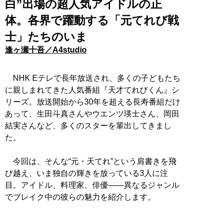
白”出場の超人気アイドルの正
体。各界で躍動する「元てれび戦
士」たちのいま
逢ヶ瀬十吾／A4studio
NHK Eテレで長年放送され、多くの子どもたち
に親しまれてきた人気番組『天才てれびくん』シ
リーズ。放送開始から30年を超える長寿番組だけ
あって、生田斗真さんやウエンツ瑛士さん、岡田
結実さんなど、多くのスターを輩出してきまし
た。
今回は、そんな“元・天てれ”という肩書きを飛
び越え、いま独自の輝きを放っている3人に注
目。アイドル、料理家、俳優――異なるジャンル
でブレイク中の彼らの魅力を紹介します。