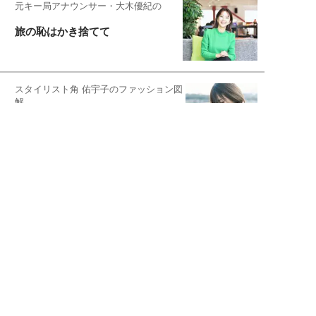
元キー局アナウンサー・大木優紀の
旅の恥はかき捨てて
スタイリスト角 佑宇子のファッション図
解
失敗しない日常オシャレ
元『渡鬼』子役・宇野なおみの
話そ、お茶しよっ元気出そ
恋愛コンサル菊乃が出会った女性たち
私が結婚できないワケ