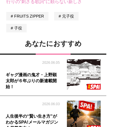
行りの“刺さる歌詞”に頼らない新しさ
FRUITS ZIPPER
元子役
子役
あなたにおすすめ
2026.06.05
ギャグ漫画の鬼才・上野顕
太郎が６年ぶりの新連載開
始！
2026.06.03
人生後半の“賢い生き方”が
わかるSPA!メールマガジン