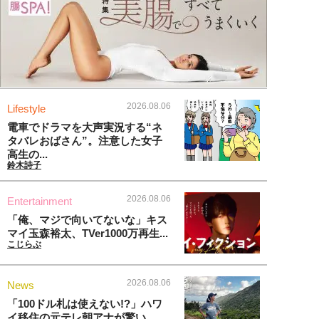
2026.08.06
Lifestyle
電車でドラマを大声実況する“ネ
タバレおばさん”。注意した女子
高生の...
鈴木詩子
2026.08.06
Entertainment
「俺、マジで向いてないな」キス
マイ玉森裕太、TVer1000万再生...
こじらぶ
2026.08.06
News
「100ドル札は使えない!?」ハワ
イ移住の元テレ朝アナが驚い