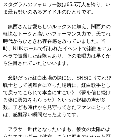
スタグラムのフォロワー数は65.5万人を誇り、い
ま最も勢いのあるアイドルのひとりです。
鎮西さんは愛らしいルックスに加え、関西弁の
軽快なトークと高いパフォーマンス力で、天てれ
時代からひときわ存在感を放っていました。当
時、NHKホールで行われたイベントで楽曲をアカ
ペラで披露した経験もあり、その歌唱力は早くか
ら注目されていたといいます。
念願だった紅白出場の際には、SNSに《てれび
戦士として初舞台に立った場所に、紅白歌手とし
て戻ってこられて本当にすごい》《夢を信じ続け
る姿に勇気をもらった》といった祝福の声が多
数。子ども時代から見守ってきたファンにとって
は、感慨深い瞬間だったようです。
アラサー世代となったいまも、彼女の太陽のよ
うなエネルギーは健在。さらに磨きのかかった可