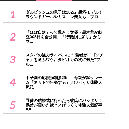
1
ダルビッシュの息子は182cm世界モデル！
ラウンドガールやミスコン美女も…プロ...
「ほぼ自炊」って驚き！女優・黒木華が献
2
立365日を全公開、「特製おにぎり」から
マ...
スタバの強力ライバルに？ 若者が「ゴンチ
3
ャ」を選ぶワケ。タピオカの次に来た“フ
ル...
甲子園の応援強制参加に、母親が猛クレー
4
ム「ネットで告発する」／びっくり体験人
気記...
同僚の結婚式に行ったら彼氏にバッタリ！
5
偶然が招いた縁？／びっくり体験人気記事
BE...