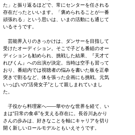
た」と振り返るほどで、常にセンターを任される
存在だったといいます。「褒められることが一番
頑張れる」という思いは、いまの活動にも通じて
いるそうです。
芸能界入りのきっかけは、ダンサーを目指して
受けたオーディション。そこで子ども番組のオー
ディションも勧められ、挑戦した結果、『天才て
れびくん』への出演が決定。当時は空手も習って
おり、番組内では視聴者の悩みを書いた板を正拳
突きで割るなど、体を張った企画にも挑戦。元気
いっぱいの“活発女子”として親しまれていまし
た。
子役から料理家へ――華やかな世界を経て、い
まは“日常の食卓”を支える存在に。長谷川あかり
さんの歩みは、好きなことを軸にキャリアを切り
開く新しいロールモデルともいえそうです。