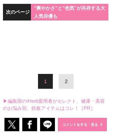
“爽やかさ”と“色気”が共存する大
次のページ
人気俳優も
1
2
▶編集部のiHerb愛用者がセレクト。健康・美容
のお悩み別、鉄板アイテムはコレ！［PR］
コメントをする・見る