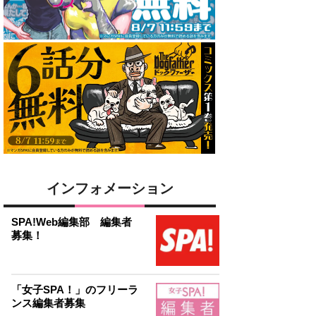
インフォメーション
SPA!Web編集部 編集者
募集！
「女子SPA！」のフリーラ
ンス編集者募集