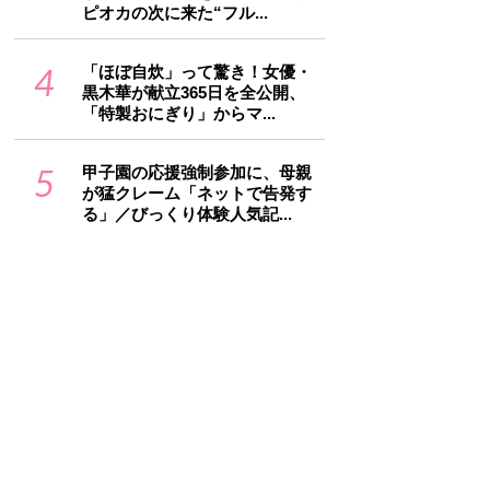
ピオカの次に来た“フル...
4
「ほぼ自炊」って驚き！女優・
黒木華が献立365日を全公開、
「特製おにぎり」からマ...
5
甲子園の応援強制参加に、母親
が猛クレーム「ネットで告発す
る」／びっくり体験人気記...