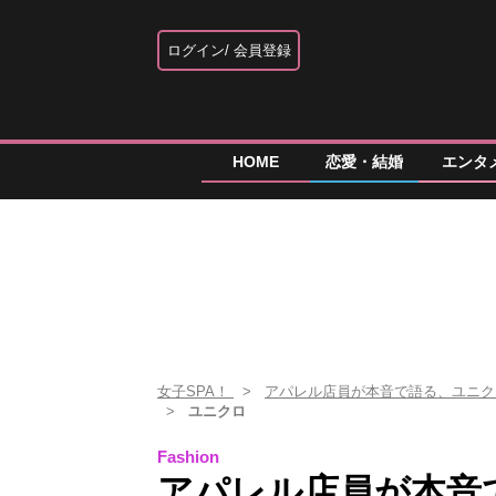
ログイン
会員登録
HOME
恋愛・結婚
エンタ
女子SPA！
アパレル店員が本音で語る、ユニク
ユニクロ
Fashion
アパレル店員が本音