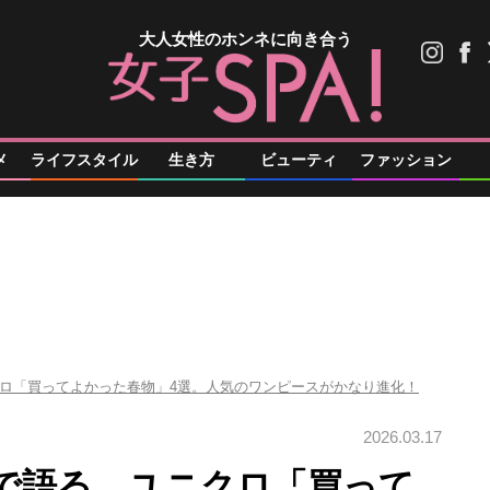
大人女性のホンネに向き合う
メ
ライフスタイル
生き方
ビューティ
ファッション
ロ「買ってよかった春物」4選。人気のワンピースがかなり進化！
2026.03.17
で語る、ユニクロ「買って