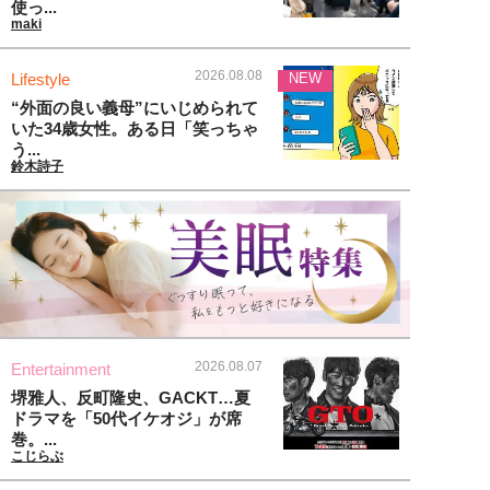
使っ...
maki
2026.08.08
Lifestyle
NEW
“外面の良い義母”にいじめられて
いた34歳女性。ある日「笑っちゃ
う...
鈴木詩子
2026.08.07
Entertainment
堺雅人、反町隆史、GACKT…夏
ドラマを「50代イケオジ」が席
巻。...
こじらぶ