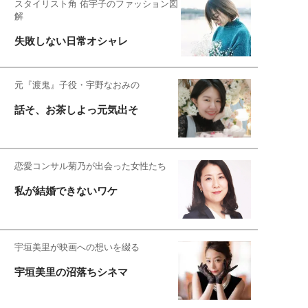
スタイリスト角 佑宇子のファッション図
解
失敗しない日常オシャレ
元『渡鬼』子役・宇野なおみの
話そ、お茶しよっ元気出そ
恋愛コンサル菊乃が出会った女性たち
私が結婚できないワケ
宇垣美里が映画への想いを綴る
宇垣美里の沼落ちシネマ