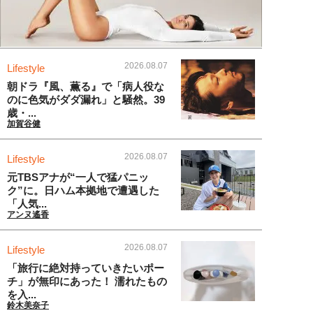
2026.08.07
Lifestyle
朝ドラ『風、薫る』で「病人役な
のに色気がダダ漏れ」と騒然。39
歳・...
加賀谷健
2026.08.07
Lifestyle
元TBSアナが“一人で猛パニッ
ク”に。日ハム本拠地で遭遇した
「人気...
アンヌ遙香
2026.08.07
Lifestyle
「旅行に絶対持っていきたいポー
チ」が無印にあった！ 濡れたもの
を入...
鈴木美奈子