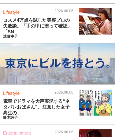
2026.08.06
Lifestyle
コスメ4万点を試した美容プロの
失敗談。「手の甲に塗って確認」
「SN...
遠藤幸子
2026.08.06
Lifestyle
電車でドラマを大声実況する“ネ
タバレおばさん”。注意した女子
高生の...
鈴木詩子
2026.08.06
Entertainment