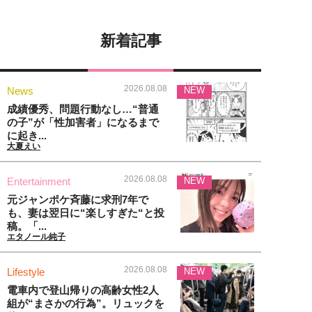
新着記事
2026.08.08
News
NEW
成績優秀、問題行動なし…“普通
の子”が「性加害者」になるまで
に起き...
大夏えい
2026.08.08
Entertainment
NEW
元ジャンポケ斉藤に求刑7年で
も、妻は翌日に“楽しすぎた“と投
稿。「...
エタノール純子
2026.08.08
Lifestyle
NEW
電車内で登山帰りの高齢女性2人
組が“まさかの行為”。リュックを