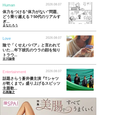
2026.08.07
Human
体力をつける“体力がない”問題、
どう乗り越える？50代のリアルす
ぎ...
まなたろう
2026.08.07
Love
陰で「くせえババア」と言われて
いた…年下彼氏のウラの顔を知り
トラウ...
古川諭香
2026.08.07
Entertainment
話題さらう蒼井優主演『Tシャツ
が乾くまで』盛り上げるスピッツ
主題歌...
石黒隆之