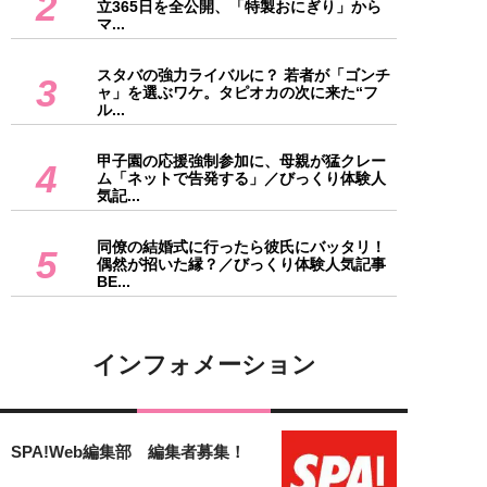
2
立365日を全公開、「特製おにぎり」から
マ...
スタバの強力ライバルに？ 若者が「ゴンチ
3
ャ」を選ぶワケ。タピオカの次に来た“フ
ル...
甲子園の応援強制参加に、母親が猛クレー
4
ム「ネットで告発する」／びっくり体験人
気記...
同僚の結婚式に行ったら彼氏にバッタリ！
5
偶然が招いた縁？／びっくり体験人気記事
BE...
インフォメーション
SPA!Web編集部 編集者募集！