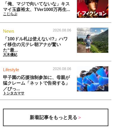
「俺、マジで向いてないな」キス
マイ玉森裕太、TVer1000万再生...
こじらぶ
2026.08.06
News
「100ドル札は使えない!?」ハワ
イ移住の元テレ朝アナが驚い
た“最...
大木優紀
2026.08.06
Lifestyle
甲子園の応援強制参加に、母親が
猛クレーム「ネットで告発する」
／びっ...
トシタカマサ
新着記事をもっと見る