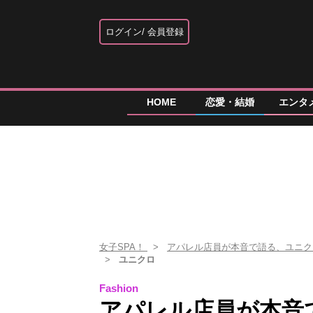
ログイン
会員登録
HOME
恋愛・結婚
エンタ
女子SPA！
アパレル店員が本音で語る、ユニク
ユニクロ
Fashion
アパレル店員が本音