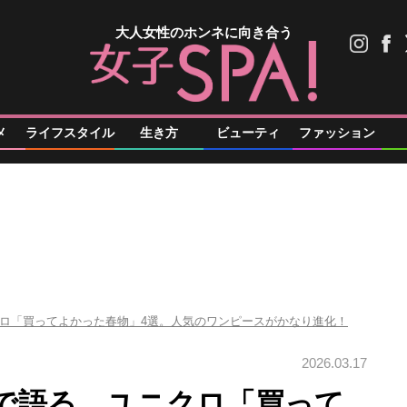
大人女性のホンネに向き合う
メ
ライフスタイル
生き方
ビューティ
ファッション
ロ「買ってよかった春物」4選。人気のワンピースがかなり進化！
2026.03.17
で語る、ユニクロ「買って