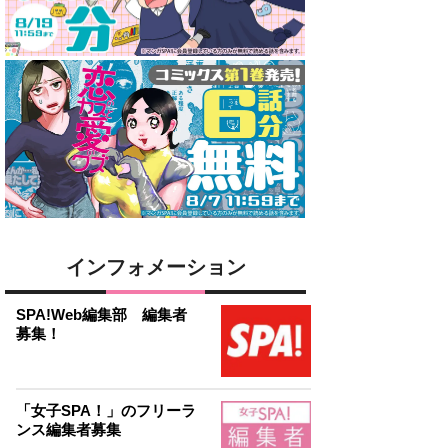
インフォメーション
SPA!Web編集部 編集者
募集！
「女子SPA！」のフリーラ
ンス編集者募集