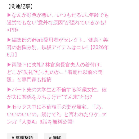
【関連記事】
▶なんか顔色が悪い、いつもだるい...年齢でも
過労でもない“意外な原因”が隠れているかも!
<PR>
▶編集部のiHerb愛用者がセレクト。健康・美
容のお悩み別、鉄板アイテムはコレ!【2026年
6月】
▶両陛下に失礼? 林官房長官夫人の着付け、
どこが“失礼”だったのか...「着崩れ以前の問
題」と専門家も指摘
▶パート先の大学生と不倫する33歳女性。彼
が夫に関係をぶちまけた“てん末”とは?
▶セックス中に不倫相手の妻が帰宅。「あ、
いいのいいの。続けて?」と言われたワケ...マ
ンガ『人妻A』3話を無料公開!
整理整頓
無印