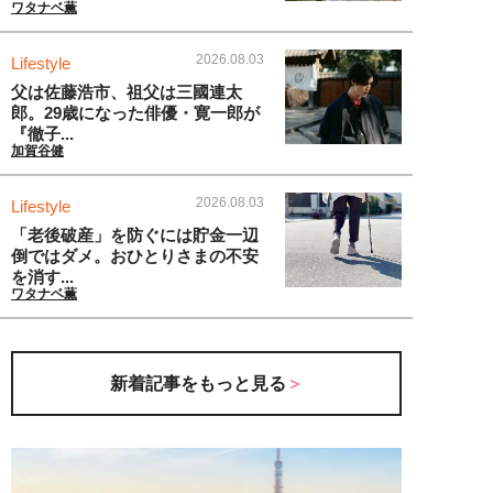
ワタナベ薫
2026.08.03
Lifestyle
父は佐藤浩市、祖父は三國連太
郎。29歳になった俳優・寛一郎が
『徹子...
加賀谷健
2026.08.03
Lifestyle
「老後破産」を防ぐには貯金一辺
倒ではダメ。おひとりさまの不安
を消す...
ワタナベ薫
新着記事をもっと見る