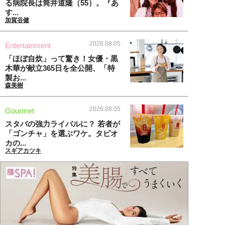
る病院長は筒井道隆（55）。『あ
す...
加賀谷健
2026.08.05
Entertainment
「ほぼ自炊」って驚き！女優・黒
木華が献立365日を全公開、「特
製お...
森美樹
2026.08.05
Gourmet
スタバの強力ライバルに？ 若者が
「ゴンチャ」を選ぶワケ。タピオ
カの...
スギアカツキ