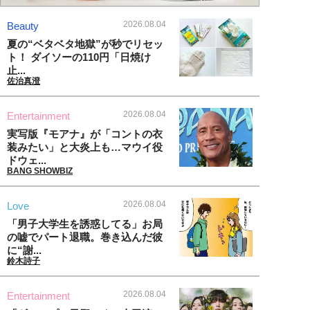
2026.08.04
Beauty
夏の“ベタベタ地獄”が秒でリセッ
ト！ ダイソーの110円「日焼け
止...
佐治真澄
2026.08.04
Entertainment
実写版『モアナ』が「コントの衣
装みたい」と大炎上も…マウイ役
ドウェ...
BANG SHOWBIZ
2026.08.04
Love
「男子大学生を誘惑してる」お局
の嘘でパート退職。巻き込んだ彼
に“謝...
鈴木詩子
2026.08.04
Entertainment