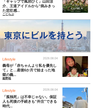
「ギャップで風邪ひく」山田涼
介、王道アイドルから“病みきっ
た悲壮感...
こじらぶ
2026.08.04
Lifestyle
義母が「赤ちゃんより私を優先し
て」と…産後6か月で始まった地
獄の義...
姫野桂
2026.08.04
Lifestyle
「孤独死」は不幸じゃない。保証
人も死後の手続きも“外注”できる
時代...