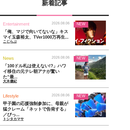
新着記事
2026.08.06
Entertainment
NEW
「俺、マジで向いてないな」キス
マイ玉森裕太、TVer1000万再生...
こじらぶ
2026.08.06
News
NEW
「100ドル札は使えない!?」ハワ
イ移住の元テレ朝アナが驚い
た“最...
大木優紀
2026.08.06
Lifestyle
NEW
甲子園の応援強制参加に、母親が
猛クレーム「ネットで告発する」
／びっ...
トシタカマサ