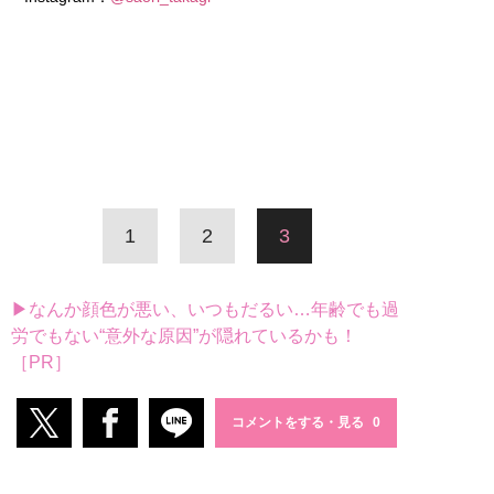
1
2
3
▶なんか顔色が悪い、いつもだるい…年齢でも過
労でもない“意外な原因”が隠れているかも！
［PR］
コメントをする・見る