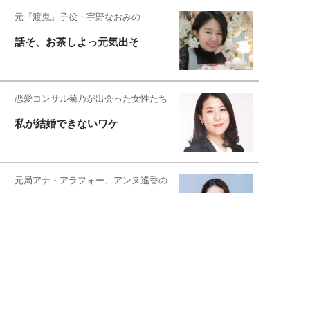
元『渡鬼』子役・宇野なおみの
話そ、お茶しよっ元気出そ
恋愛コンサル菊乃が出会った女性たち
私が結婚できないワケ
元局アナ・アラフォー、アンヌ遙香の
北海道シンプルライフ
宇垣美里が映画への想いを綴る
宇垣美里の沼落ちシネマ