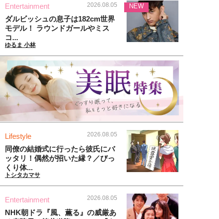
2026.08.05
Entertainment
NEW
ダルビッシュの息子は182cm世界
モデル！ ラウンドガールやミス
コ...
ゆるま 小林
2026.08.05
Lifestyle
同僚の結婚式に行ったら彼氏にバ
ッタリ！偶然が招いた縁？／びっ
くり体...
トシタカマサ
2026.08.05
Entertainment
NHK朝ドラ『風、薫る』の威厳あ