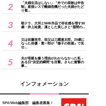
「夫婦生活はしない」「外での発散は申告
2
制」産後レスで離婚危機だった夫婦がたど
り着...
3
朝ドラ、大河とNHK作品で存在感を増す30
歳・井上祐貴。凛とした美しさと“眉間の...
父は佐藤浩市、祖父は三國連太郎。29歳に
4
なった俳優・寛一郎が『徹子の部屋』で見
せ...
夫が母親を嫌う理由がわからなかった私→
5
ある日“決定的瞬間”を目撃。さらに衝撃の
事...
インフォメーション
SPA!Web編集部 編集者募集！