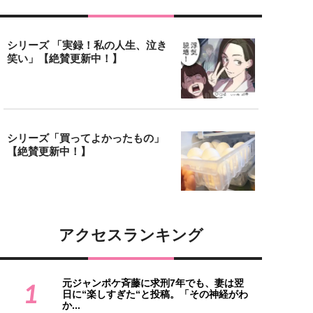
シリーズ 「実録！私の人生、泣き
笑い」【絶賛更新中！】
シリーズ「買ってよかったもの」
【絶賛更新中！】
アクセスランキング
元ジャンポケ斉藤に求刑7年でも、妻は翌
1
日に“楽しすぎた“と投稿。「その神経がわ
か...