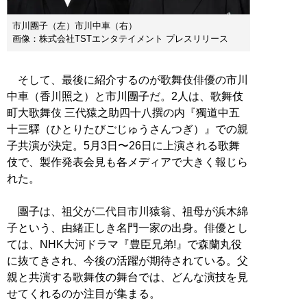
市川團子（左）市川中車（右）
画像：株式会社TSTエンタテイメント プレスリリース
そして、最後に紹介するのが歌舞伎俳優の市川
中車（香川照之）と市川團子だ。2人は、歌舞伎
町大歌舞伎 三代猿之助四十八撰の内『獨道中五
十三驛（ひとりたびごじゅうさんつぎ）』での親
子共演が決定。5月3日〜26日に上演される歌舞
伎で、製作発表会見も各メディアで大きく報じら
れた。
團子は、祖父が二代目市川猿翁、祖母が浜木綿
子という、由緒正しき名門一家の出身。俳優とし
ては、NHK大河ドラマ『豊臣兄弟!』で森蘭丸役
に抜てきされ、今後の活躍が期待されている。父
親と共演する歌舞伎の舞台では、どんな演技を見
せてくれるのか注目が集まる。