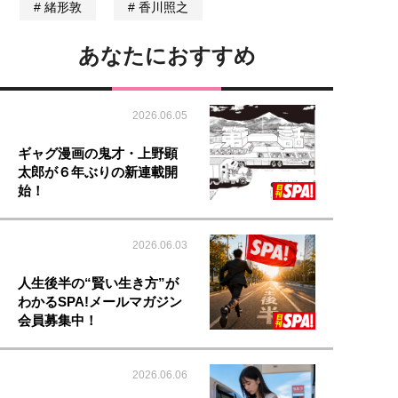
緒形敦
香川照之
あなたにおすすめ
2026.06.05
ギャグ漫画の鬼才・上野顕
太郎が６年ぶりの新連載開
始！
2026.06.03
人生後半の“賢い生き方”が
わかるSPA!メールマガジン
会員募集中！
2026.06.06