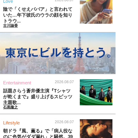
2026.08.07
Love
陰で「くせえババア」と言われて
いた…年下彼氏のウラの顔を知り
トラウ...
古川諭香
2026.08.07
Entertainment
話題さらう蒼井優主演『Tシャツ
が乾くまで』盛り上げるスピッツ
主題歌...
石黒隆之
2026.08.07
Lifestyle
朝ドラ『風、薫る』で「病人役な
のに色気がダダ漏れ」と騒然。39