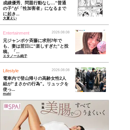
成績優秀、問題行動なし…“普通
の子”が「性加害者」になるまで
に起き...
大夏えい
2026.08.08
Entertainment
元ジャンポケ斉藤に求刑7年で
も、妻は翌日に“楽しすぎた“と投
稿。「...
エタノール純子
2026.08.08
Lifestyle
電車内で登山帰りの高齢女性2人
組が“まさかの行為”。リュックを
使っ...
maki