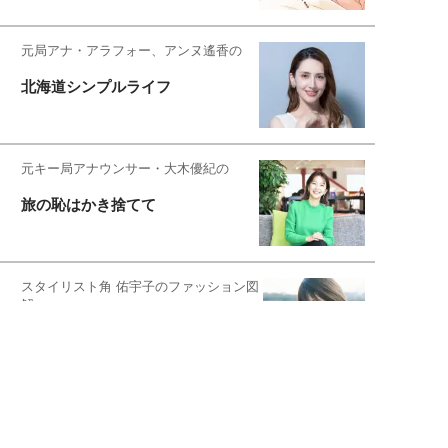
元局アナ・アラフォー、アンヌ遙香の
北海道シンプルライフ
元キー局アナウンサー・大木優紀の
旅の恥はかき捨てて
スタイリスト角 佑宇子のファッション図
解
失敗しない日常オシャレ
元『渡鬼』子役・宇野なおみの
話そ、お茶しよっ元気出そ