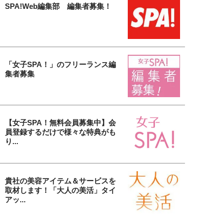
SPA!Web編集部 編集者募集！
「女子SPA！」のフリーランス編
集者募集
【女子SPA！無料会員募集中】会
員登録するだけで様々な特典がも
り...
貴社の美容アイテム＆サービスを
取材します！「大人の美活」タイ
アッ...