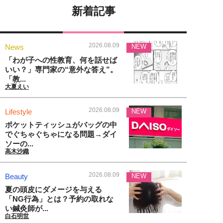
新着記事
2026.08.09
News
NEW
「わが子への性教育、何を話せば
いい？」専門家の“意外な答え”。
「教...
大夏えい
2026.08.09
Lifestyle
NEW
ポケットティッシュがバッグの中
でぐちゃぐちゃになる問題→ダイ
ソーの...
高木沙織
2026.08.09
Beauty
NEW
夏の頭皮にダメージを与える
「NG行為」とは？予約の取れな
い鍼灸師が...
白石明世