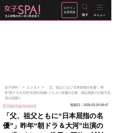
ログイン
会員登録
大人女性のホンネに向き合う
女子SPA！
エンタメ
「父、祖父ともに“日本屈指の名優”」昨
年“朝ドラ＆大河”出演の29歳･イケメン俳優の正体。雑誌表紙での親子共
演が話題に
Entertainment
投稿日：2026.03.29 08:47
「父、祖父ともに“日本屈指の名
優”」昨年“朝ドラ＆大河”出演の