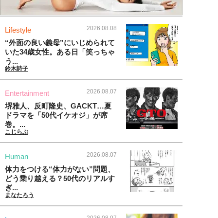
2026.08.08
Lifestyle
“外面の良い義母”にいじめられて
いた34歳女性。ある日「笑っちゃ
う...
鈴木詩子
2026.08.07
Entertainment
堺雅人、反町隆史、GACKT…夏
ドラマを「50代イケオジ」が席
巻。...
こじらぶ
2026.08.07
Human
体力をつける“体力がない”問題、
どう乗り越える？50代のリアルす
ぎ...
まなたろう