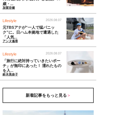
歳・...
加賀谷健
2026.08.07
Lifestyle
元TBSアナが“一人で猛パニッ
ク”に。日ハム本拠地で遭遇した
「人気...
アンヌ遙香
2026.08.07
Lifestyle
「旅行に絶対持っていきたいポー
チ」が無印にあった！ 濡れたもの
を入...
鈴木美奈子
新着記事をもっと見る