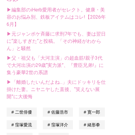
<PR>
▶編集部のiHerb愛用者がセレクト。健康・美
容のお悩み別、鉄板アイテムはコレ!【2026年
6月】
▶元ジャンポケ斉藤に求刑7年でも、妻は翌日
に“楽しすぎた“と投稿。「その神経がわから
ん」と騒然
▶父・祖父も「大河主演」の超血筋!親子3代
で大河出演の29歳“実力派”、『豊臣兄弟!』に
集う豪華2世の系譜
▶「離婚したいんだよね...」夫にドッキリを仕
掛けた妻。ニヤニヤした直後、“笑えない展
開”に大後悔
二世俳優
佐藤浩市
寛一郎
窪塚愛流
窪塚洋介
緒形拳