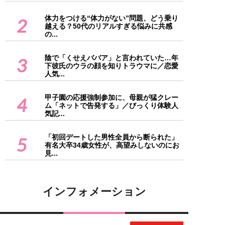
体力をつける“体力がない”問題、どう乗り
2
越える？50代のリアルすぎる悩みに共感
の...
陰で「くせえババア」と言われていた…年
3
下彼氏のウラの顔を知りトラウマに／恋愛
人気...
甲子園の応援強制参加に、母親が猛クレー
4
ム「ネットで告発する」／びっくり体験人
気記...
「初回デートした男性全員から断られた」
5
有名大卒34歳女性が、高望みしないのにお
見...
インフォメーション