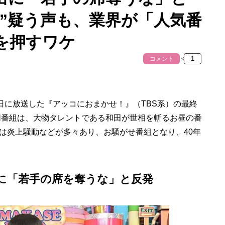
度”疑う声も、業界が「人気番
を押すワケ
コメント
日に放送した『アッコにおまかせ！』（TBS系）の最終
た同番組は、大物タレントである和田が世相を斬るお昼の番
は炎上騒動などが多々あり、お騒がせ番組となり、40年
に「若手の席を奪うな」と反発