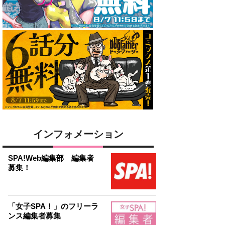
インフォメーション
SPA!Web編集部 編集者
募集！
「女子SPA！」のフリーラ
ンス編集者募集