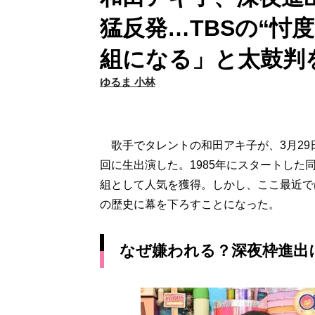
猛反発…TBSの“忖
組になる」と太鼓判
ゆるま 小林
歌手でタレントの和田アキ子が、3月29
回に生出演した。1985年にスタートし
組として人気を獲得。しかし、ここ最近で
の歴史に幕を下ろすことになった。
なぜ嫌われる？深夜枠進出