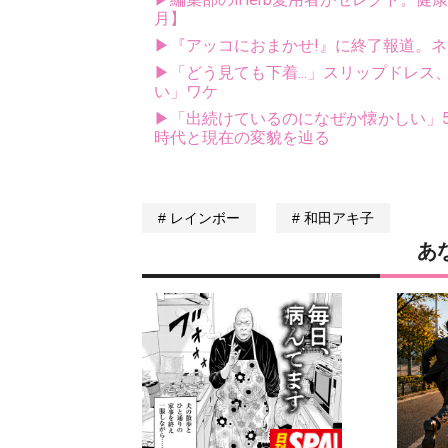
月】
▶『アッコにおまかせ!』に終了報道。ネ
▶「どう見ても下着...」スリップドレ
い」ワケ
▶「出続けているのになぜか懐かしい」5
時代と現在の変貌を辿る
レインボー
和田アキ子
あ