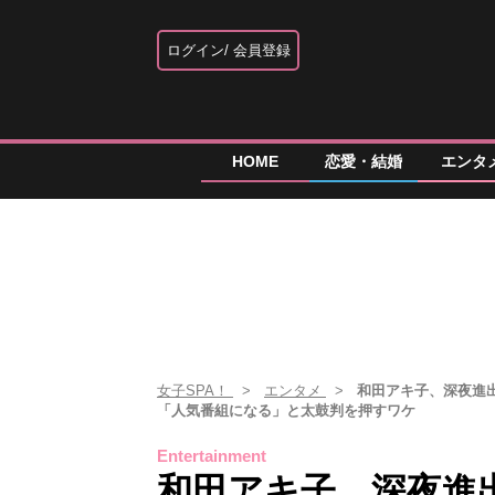
ログイン
会員登録
HOME
恋愛・結婚
エンタ
女子SPA！
エンタメ
和田アキ子、深夜進出
「人気番組になる」と太鼓判を押すワケ
Entertainment
和田アキ子、深夜進