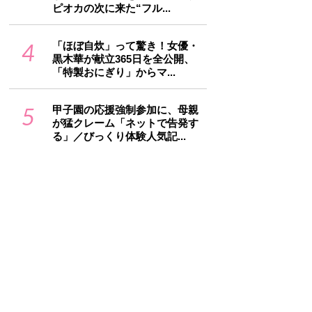
ピオカの次に来た“フル...
4
「ほぼ自炊」って驚き！女優・
黒木華が献立365日を全公開、
「特製おにぎり」からマ...
5
甲子園の応援強制参加に、母親
が猛クレーム「ネットで告発す
る」／びっくり体験人気記...