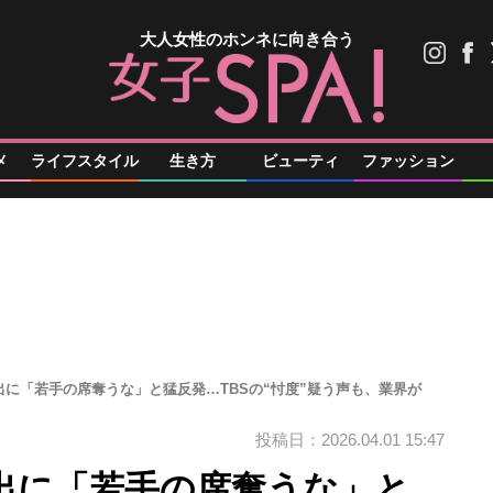
大人女性のホンネに向き合う
メ
ライフスタイル
生き方
ビューティ
ファッション
に「若手の席奪うな」と猛反発…TBSの“忖度”疑う声も、業界が
投稿日：2026.04.01 15:47
出に「若手の席奪うな」と