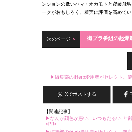
ンションの低いハマ・オカモトと齋藤飛鳥
ークがおもしろく、着実に評価を高めてい
街ブラ番組の起爆
次のページ
▶編集部のiHerb愛用者がセレクト
Xでポストする
【関連記事】
▶なんか顔色が悪い、いつもだるい...年
<PR>
▶編集部のiHerb愛用者がセレクト。健