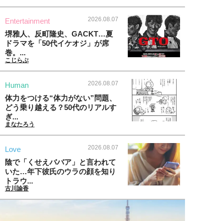
2026.08.07
Entertainment
堺雅人、反町隆史、GACKT…夏
ドラマを「50代イケオジ」が席
巻。...
こじらぶ
2026.08.07
Human
体力をつける“体力がない”問題、
どう乗り越える？50代のリアルす
ぎ...
まなたろう
2026.08.07
Love
陰で「くせえババア」と言われて
いた…年下彼氏のウラの顔を知り
トラウ...
古川諭香