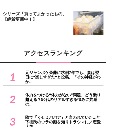
シリーズ「買ってよかったもの」
【絶賛更新中！】
アクセスランキング
元ジャンポケ斉藤に求刑7年でも、妻は翌
1
日に“楽しすぎた“と投稿。「その神経がわ
か...
体力をつける“体力がない”問題、どう乗り
2
越える？50代のリアルすぎる悩みに共感
の...
陰で「くせえババア」と言われていた…年
3
下彼氏のウラの顔を知りトラウマに／恋愛
人気...