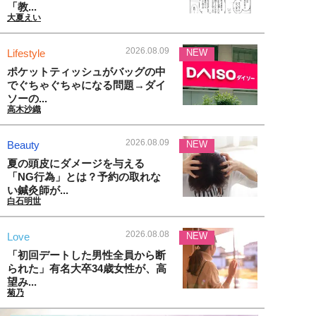
「教...
大夏えい
2026.08.09
Lifestyle
NEW
ポケットティッシュがバッグの中
でぐちゃぐちゃになる問題→ダイ
ソーの...
高木沙織
2026.08.09
Beauty
NEW
夏の頭皮にダメージを与える
「NG行為」とは？予約の取れな
い鍼灸師が...
白石明世
2026.08.08
Love
NEW
「初回デートした男性全員から断
られた」有名大卒34歳女性が、高
望み...
菊乃