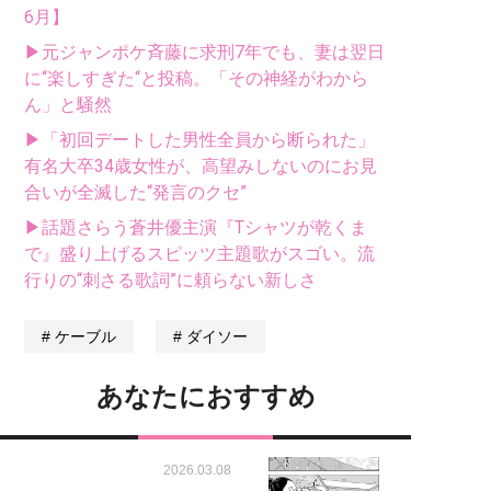
6月】
▶元ジャンポケ斉藤に求刑7年でも、妻は翌日
に“楽しすぎた“と投稿。「その神経がわから
ん」と騒然
▶「初回デートした男性全員から断られた」
有名大卒34歳女性が、高望みしないのにお見
合いが全滅した“発言のクセ”
▶話題さらう蒼井優主演『Tシャツが乾くま
で』盛り上げるスピッツ主題歌がスゴい。流
行りの“刺さる歌詞”に頼らない新しさ
ケーブル
ダイソー
あなたにおすすめ
2026.03.08