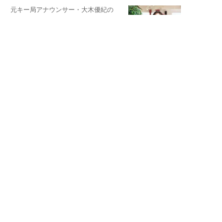
元キー局アナウンサー・大木優紀の
旅の恥はかき捨てて
スタイリスト角 佑宇子のファッション図
解
失敗しない日常オシャレ
元『渡鬼』子役・宇野なおみの
話そ、お茶しよっ元気出そ
宇垣美里が映画への想いを綴る
宇垣美里の沼落ちシネマ