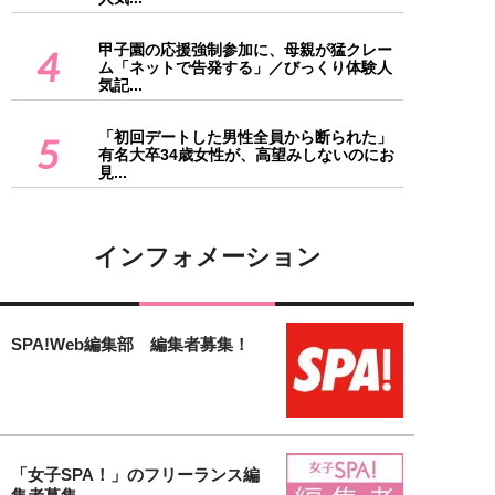
甲子園の応援強制参加に、母親が猛クレー
4
ム「ネットで告発する」／びっくり体験人
気記...
「初回デートした男性全員から断られた」
5
有名大卒34歳女性が、高望みしないのにお
見...
インフォメーション
SPA!Web編集部 編集者募集！
「女子SPA！」のフリーランス編