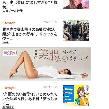
も、妻は翌日に“楽しすぎた“と投
稿。「...
エタノール純子
2026.08.08
Lifestyle
電車内で登山帰りの高齢女性2人
組が“まさかの行為”。リュックを
使っ...
maki
2026.08.08
Lifestyle
“外面の良い義母”にいじめられて
いた34歳女性。ある日「笑っちゃ
う...
鈴木詩子