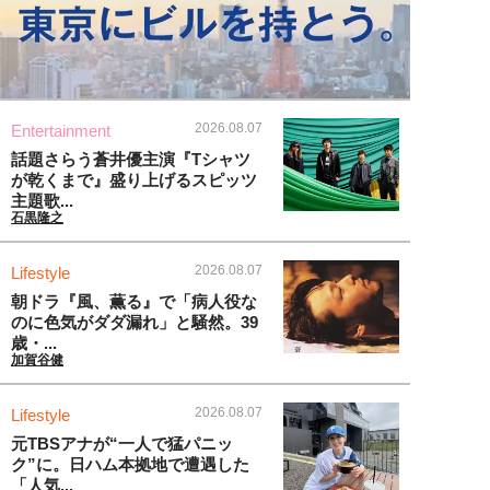
2026.08.07
Entertainment
話題さらう蒼井優主演『Tシャツ
が乾くまで』盛り上げるスピッツ
主題歌...
石黒隆之
2026.08.07
Lifestyle
朝ドラ『風、薫る』で「病人役な
のに色気がダダ漏れ」と騒然。39
歳・...
加賀谷健
2026.08.07
Lifestyle
元TBSアナが“一人で猛パニッ
ク”に。日ハム本拠地で遭遇した
「人気...