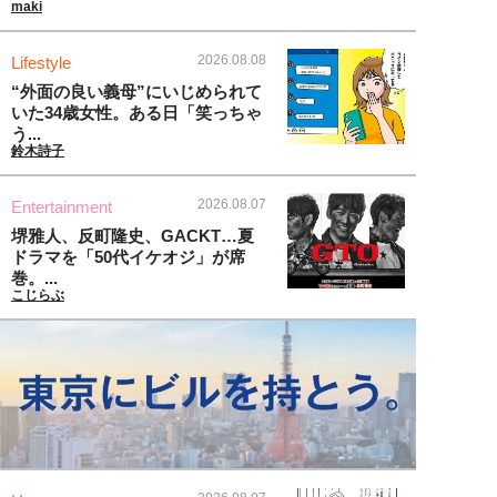
maki
2026.08.08
Lifestyle
“外面の良い義母”にいじめられて
いた34歳女性。ある日「笑っちゃ
う...
鈴木詩子
2026.08.07
Entertainment
堺雅人、反町隆史、GACKT…夏
ドラマを「50代イケオジ」が席
巻。...
こじらぶ