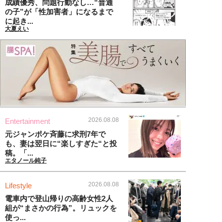
成績優秀、問題行動なし…“普通
の子”が「性加害者」になるまで
に起き...
大夏えい
2026.08.08
Entertainment
元ジャンポケ斉藤に求刑7年で
も、妻は翌日に“楽しすぎた“と投
稿。「...
エタノール純子
2026.08.08
Lifestyle
電車内で登山帰りの高齢女性2人
組が“まさかの行為”。リュックを
使っ...