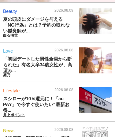
2026.08.09
Beauty
夏の頭皮にダメージを与える
「NG行為」とは？予約の取れな
い鍼灸師が...
白石明世
2026.08.08
Love
「初回デートした男性全員から断
られた」有名大卒34歳女性が、高
望み...
菊乃
2026.08.08
Lifestyle
スシローが10％還元に！「au
PAY」で今すぐ使いたい“最新お
得...
井上ポイント
2026.08.08
News