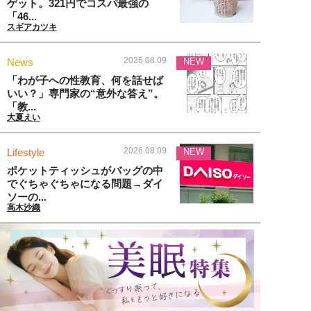
ゲット。321円でコスパ最強の
「46...
スギアカツキ
2026.08.09
News
NEW
「わが子への性教育、何を話せば
いい？」専門家の“意外な答え”。
「教...
大夏えい
2026.08.09
Lifestyle
NEW
ポケットティッシュがバッグの中
でぐちゃぐちゃになる問題→ダイ
ソーの...
高木沙織