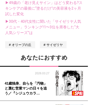
▶49歳の「老け見えサイン」はどう変わる?ス
キンケアの最後に“塗るだけ”の美容液を2ヶ月
試した変化
▶30代・40代女性に聞いた「サイゼリヤ人気
メニュー」ランキング!1〜3位を席巻した“大
人気シリーズ”は
オリーブの丘
サイゼリヤ
あなたにおすすめ
2026.03.27
41歳独身、自らを「汚物」
と蔑む営業マンの日々を追
う／『シジュウカラ…