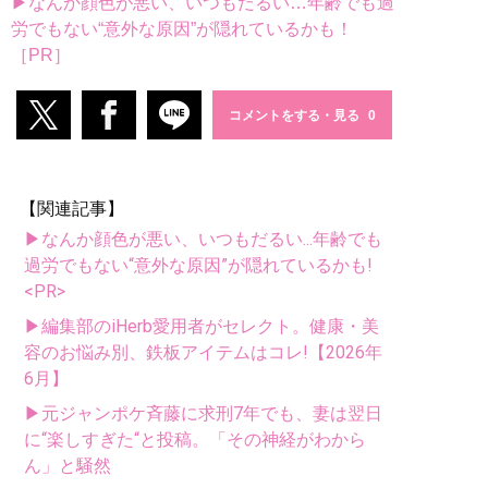
▶なんか顔色が悪い、いつもだるい…年齢でも過
労でもない“意外な原因”が隠れているかも！
［PR］
コメントをする・見る
【関連記事】
▶なんか顔色が悪い、いつもだるい...年齢でも
過労でもない“意外な原因”が隠れているかも!
<PR>
▶編集部のiHerb愛用者がセレクト。健康・美
容のお悩み別、鉄板アイテムはコレ!【2026年
6月】
▶元ジャンポケ斉藤に求刑7年でも、妻は翌日
に“楽しすぎた“と投稿。「その神経がわから
ん」と騒然