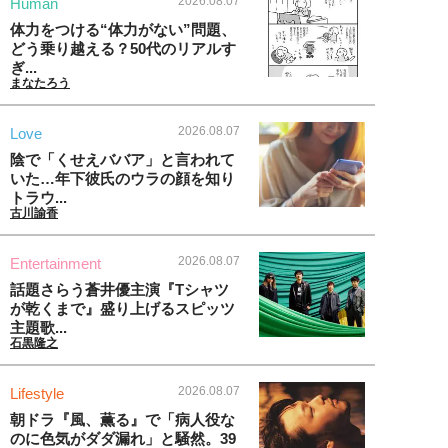
2026.08.07
Human
体力をつける“体力がない”問題、
どう乗り越える？50代のリアルす
ぎ...
まなたろう
2026.08.07
Love
陰で「くせえババア」と言われて
いた…年下彼氏のウラの顔を知り
トラウ...
古川諭香
2026.08.07
Entertainment
話題さらう蒼井優主演『Tシャツ
が乾くまで』盛り上げるスピッツ
主題歌...
石黒隆之
2026.08.07
Lifestyle
朝ドラ『風、薫る』で「病人役な
のに色気がダダ漏れ」と騒然。39