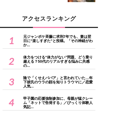
アクセスランキング
元ジャンポケ斉藤に求刑7年でも、妻は翌
1
日に“楽しすぎた“と投稿。「その神経がわ
か...
体力をつける“体力がない”問題、どう乗り
2
越える？50代のリアルすぎる悩みに共感
の...
陰で「くせえババア」と言われていた…年
3
下彼氏のウラの顔を知りトラウマに／恋愛
人気...
甲子園の応援強制参加に、母親が猛クレー
4
ム「ネットで告発する」／びっくり体験人
気記...