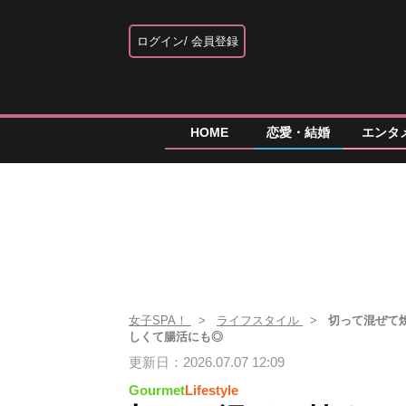
ログイン
会員登録
HOME
恋愛・結婚
エンタ
女子SPA！
ライフスタイル
切って混ぜて
しくて腸活にも◎
更新日：2026.07.07 12:09
Gourmet
Lifestyle