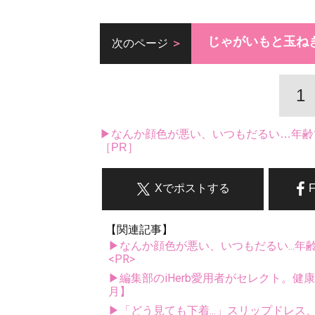
じゃがいもと玉ね
次のページ
1
▶なんか顔色が悪い、いつもだるい…年齢
［PR］
Xでポストする
【関連記事】
▶なんか顔色が悪い、いつもだるい...年
<PR>
▶編集部のiHerb愛用者がセレクト。健
月】
▶「どう見ても下着...」スリップドレ