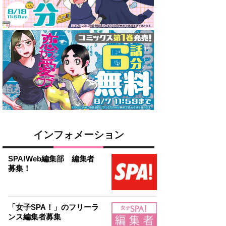
インフォメーション
SPA!Web編集部 編集者
募集！
「女子SPA！」のフリーラ
ンス編集者募集