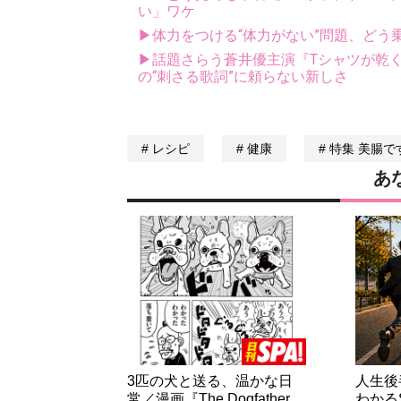
い」ワケ
▶体力をつける“体力がない”問題、どう
▶話題さらう蒼井優主演『Tシャツが乾
の“刺さる歌詞”に頼らない新しさ
レシピ
健康
特集 美腸で
あ
3匹の犬と送る、温かな日
人生後
常／漫画『The Dogfather
わかる