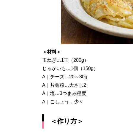
＜材料＞
玉ねぎ…1玉（200g）
じゃがいも…1個（150g）
A｜チーズ…20～30g
A｜片栗粉…大さじ2
A｜塩…3つまみ程度
A｜こしょう…少々
＜作り方＞