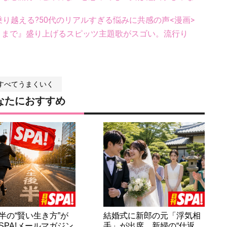
乗り越える?50代のリアルすぎる悩みに共感の声<漫画>
くまで』盛り上げるスピッツ主題歌がスゴい。流行り
すべてうまくいく
なたにおすすめ
半の“賢い生き方”が
結婚式に新郎の元「浮気相
SPA!メールマガジン
手」が出席。新婦の“仕返