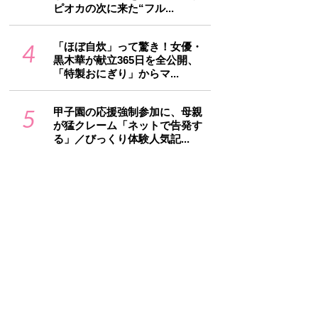
ピオカの次に来た“フル...
4
「ほぼ自炊」って驚き！女優・
黒木華が献立365日を全公開、
「特製おにぎり」からマ...
5
甲子園の応援強制参加に、母親
が猛クレーム「ネットで告発す
る」／びっくり体験人気記...