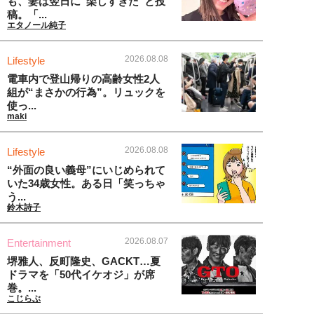
も、妻は翌日に“楽しすぎた“と投
稿。「...
エタノール純子
2026.08.08
Lifestyle
電車内で登山帰りの高齢女性2人
組が“まさかの行為”。リュックを
使っ...
maki
2026.08.08
Lifestyle
“外面の良い義母”にいじめられて
いた34歳女性。ある日「笑っちゃ
う...
鈴木詩子
2026.08.07
Entertainment
堺雅人、反町隆史、GACKT…夏
ドラマを「50代イケオジ」が席
巻。...
こじらぶ