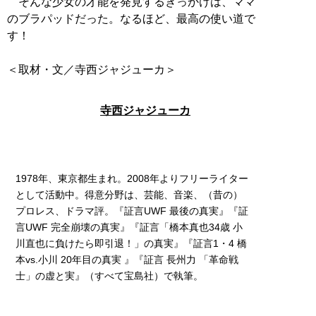
そんな少女の才能を発見するきっかけは、ママ
のブラパッドだった。なるほど、最高の使い道で
す！
＜取材・文／寺西ジャジューカ＞
寺西ジャジューカ
1978年、東京都生まれ。2008年よりフリーライター
として活動中。得意分野は、芸能、音楽、（昔の）
プロレス、ドラマ評。『証言UWF 最後の真実』『証
言UWF 完全崩壊の真実』『証言「橋本真也34歳 小
川直也に負けたら即引退！」の真実』『証言1・4 橋
本vs.小川 20年目の真実 』『証言 長州力 「革命戦
士」の虚と実』（すべて宝島社）で執筆。