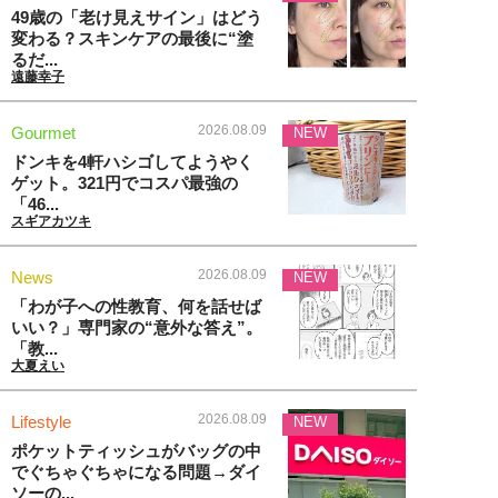
49歳の「老け見えサイン」はどう
変わる？スキンケアの最後に“塗
るだ...
遠藤幸子
2026.08.09
Gourmet
NEW
ドンキを4軒ハシゴしてようやく
ゲット。321円でコスパ最強の
「46...
スギアカツキ
2026.08.09
News
NEW
「わが子への性教育、何を話せば
いい？」専門家の“意外な答え”。
「教...
大夏えい
2026.08.09
Lifestyle
NEW
ポケットティッシュがバッグの中
でぐちゃぐちゃになる問題→ダイ
ソーの...