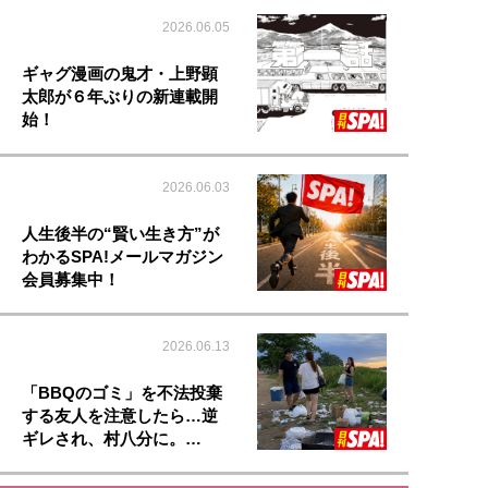
2026.06.05
ギャグ漫画の鬼才・上野顕
太郎が６年ぶりの新連載開
始！
2026.06.03
人生後半の“賢い生き方”が
わかるSPA!メールマガジン
会員募集中！
2026.06.13
「BBQのゴミ」を不法投棄
する友人を注意したら…逆
ギレされ、村八分に。…