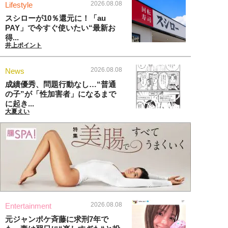
2026.08.08
Lifestyle
スシローが10％還元に！「au
PAY」で今すぐ使いたい“最新お
得...
井上ポイント
2026.08.08
News
成績優秀、問題行動なし…“普通
の子”が「性加害者」になるまで
に起き...
大夏えい
2026.08.08
Entertainment
元ジャンポケ斉藤に求刑7年で