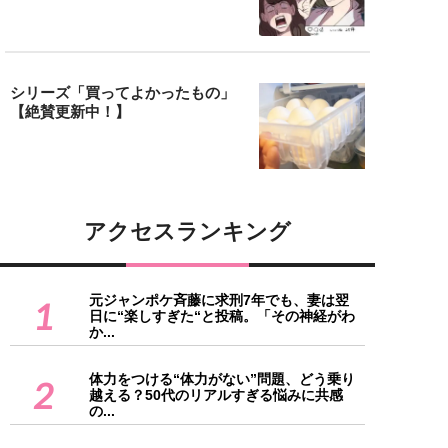
シリーズ「買ってよかったもの」
【絶賛更新中！】
アクセスランキング
元ジャンポケ斉藤に求刑7年でも、妻は翌
1
日に“楽しすぎた“と投稿。「その神経がわ
か...
体力をつける“体力がない”問題、どう乗り
2
越える？50代のリアルすぎる悩みに共感
の...