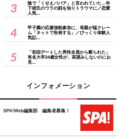
陰で「くせえババア」と言われていた…年
3
下彼氏のウラの顔を知りトラウマに／恋愛
人気...
甲子園の応援強制参加に、母親が猛クレー
4
ム「ネットで告発する」／びっくり体験人
気記...
「初回デートした男性全員から断られた」
5
有名大卒34歳女性が、高望みしないのにお
見...
インフォメーション
SPA!Web編集部 編集者募集！