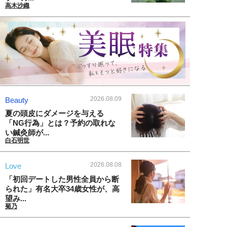
高木沙織
2026.08.09
Beauty
夏の頭皮にダメージを与える
「NG行為」とは？予約の取れな
い鍼灸師が...
白石明世
2026.08.08
Love
「初回デートした男性全員から断
られた」有名大卒34歳女性が、高
望み...
菊乃