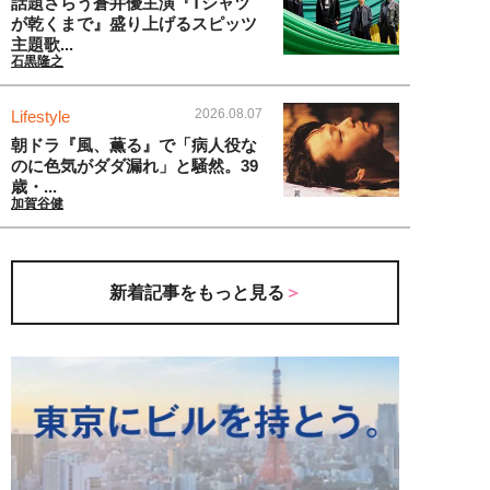
話題さらう蒼井優主演『Tシャツ
が乾くまで』盛り上げるスピッツ
主題歌...
石黒隆之
2026.08.07
Lifestyle
朝ドラ『風、薫る』で「病人役な
のに色気がダダ漏れ」と騒然。39
歳・...
加賀谷健
新着記事をもっと見る