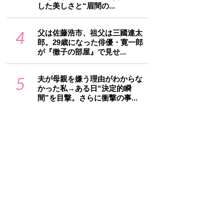
した美しさと“眉間の...
4
父は佐藤浩市、祖父は三國連太
郎。29歳になった俳優・寛一郎
が『徹子の部屋』で見せ...
5
夫が母親を嫌う理由がわからな
かった私→ある日“決定的瞬
間”を目撃。さらに衝撃の事...