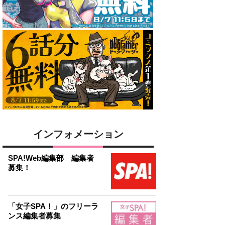
インフォメーション
SPA!Web編集部 編集者
募集！
「女子SPA！」のフリーラ
ンス編集者募集