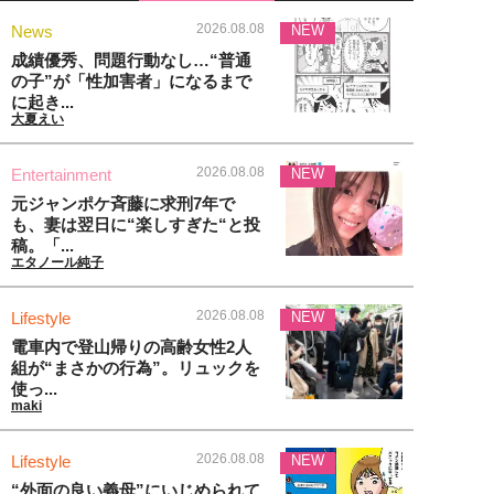
2026.08.08
News
NEW
成績優秀、問題行動なし…“普通
の子”が「性加害者」になるまで
に起き...
大夏えい
2026.08.08
Entertainment
NEW
元ジャンポケ斉藤に求刑7年で
も、妻は翌日に“楽しすぎた“と投
稿。「...
エタノール純子
2026.08.08
Lifestyle
NEW
電車内で登山帰りの高齢女性2人
組が“まさかの行為”。リュックを
使っ...
maki
2026.08.08
Lifestyle
NEW
“外面の良い義母”にいじめられて