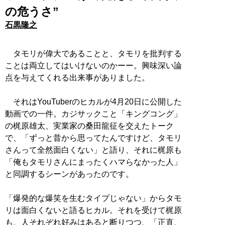
の危うさ”
石黒隆之
タモリが偉大であることと、タモリを批判する
ことは両立してはいけないのかーー。興味深い論
点を与えてくれる出来事がありました。
それはYouTuberのヒカルが4月20日に公開した
動画での一件。カジサックこと「キングコング」
の梶原雄太、実業家の桑田龍征を交えたトーク
で、「ずっと昔から思ってたんですけど、タモリ
さんって全然面白くない」と語り、それに梶原も
「俺もタモリさんにまったくハマらなかった人」
と同調するシーンがあったのです。
「爆発的な爆笑を生むタイプじゃない」からタモ
リは面白くないと語るヒカル。それを受けて梶原
も、人それぞれ好みはあると断りつつ、「正直、