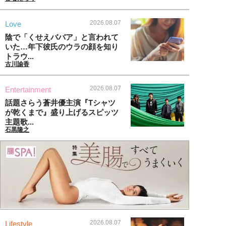
2026.08.07
Love
陰で「くせえババア」と言われて
いた…年下彼氏のウラの顔を知り
トラウ...
古川諭香
2026.08.07
Entertainment
話題さらう蒼井優主演『Tシャツ
が乾くまで』盛り上げるスピッツ
主題歌...
石黒隆之
2026.08.07
Lifestyle