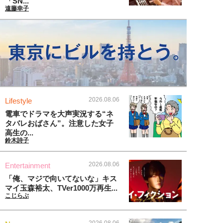
「SN...
遠藤幸子
2026.08.06
Lifestyle
電車でドラマを大声実況する“ネ
タバレおばさん”。注意した女子
高生の...
鈴木詩子
2026.08.06
Entertainment
「俺、マジで向いてないな」キス
マイ玉森裕太、TVer1000万再生...
こじらぶ