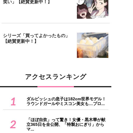
笑い」【絶賛更新中！】
シリーズ「買ってよかったもの」
【絶賛更新中！】
アクセスランキング
1
ダルビッシュの息子は182cm世界モデル！
ラウンドガールやミスコン美女も…プロ...
「ほぼ自炊」って驚き！女優・黒木華が献
2
立365日を全公開、「特製おにぎり」から
マ...