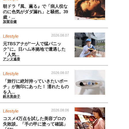
朝ドラ『風、薫る』で「病人役な
のに色気がダダ漏れ」と騒然。39
歳・...
加賀谷健
2026.08.07
Lifestyle
元TBSアナが“一人で猛パニッ
ク”に。日ハム本拠地で遭遇した
「人気...
アンヌ遙香
2026.08.07
Lifestyle
「旅行に絶対持っていきたいポー
チ」が無印にあった！ 濡れたもの
を入...
鈴木美奈子
2026.08.06
Lifestyle
コスメ4万点を試した美容プロの
失敗談。「手の甲に塗って確認」