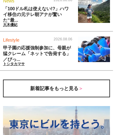
2026.08.06
News
「100ドル札は使えない!?」ハワ
イ移住の元テレ朝アナが驚い
た“最...
大木優紀
2026.08.06
Lifestyle
甲子園の応援強制参加に、母親が
猛クレーム「ネットで告発する」
／びっ...
トシタカマサ
新着記事をもっと見る