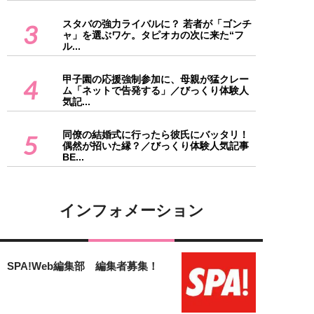
スタバの強力ライバルに？ 若者が「ゴンチ
3
ャ」を選ぶワケ。タピオカの次に来た“フ
ル...
甲子園の応援強制参加に、母親が猛クレー
4
ム「ネットで告発する」／びっくり体験人
気記...
同僚の結婚式に行ったら彼氏にバッタリ！
5
偶然が招いた縁？／びっくり体験人気記事
BE...
インフォメーション
SPA!Web編集部 編集者募集！