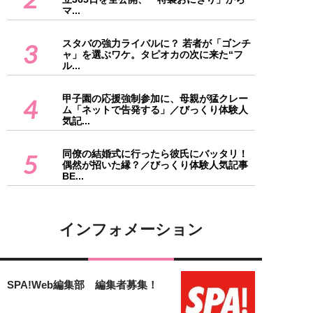
マ...
スタバの強力ライバルに？ 若者が「ゴンチ
3
ャ」を選ぶワケ。タピオカの次に来た“フ
ル...
甲子園の応援強制参加に、母親が猛クレー
4
ム「ネットで告発する」／びっくり体験人
気記...
同僚の結婚式に行ったら彼氏にバッタリ！
5
偶然が招いた縁？／びっくり体験人気記事
BE...
インフォメーション
SPA!Web編集部 編集者募集！