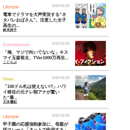
2026.08.06
Lifestyle
電車でドラマを大声実況する“ネ
タバレおばさん”。注意した女子
高生の...
鈴木詩子
2026.08.06
Entertainment
「俺、マジで向いてないな」キス
マイ玉森裕太、TVer1000万再生...
こじらぶ
2026.08.06
News
「100ドル札は使えない!?」ハワ
イ移住の元テレ朝アナが驚い
た“最...
大木優紀
2026.08.06
Lifestyle
甲子園の応援強制参加に、母親が
猛クレーム「ネットで告発する」