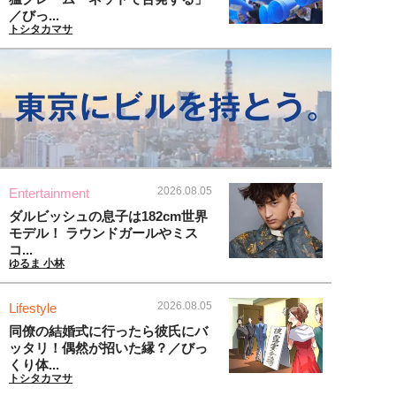
／びっ...
トシタカマサ
2026.08.05
Entertainment
ダルビッシュの息子は182cm世界
モデル！ ラウンドガールやミス
コ...
ゆるま 小林
2026.08.05
Lifestyle
同僚の結婚式に行ったら彼氏にバ
ッタリ！偶然が招いた縁？／びっ
くり体...
トシタカマサ