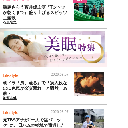
話題さらう蒼井優主演『Tシャツ
が乾くまで』盛り上げるスピッツ
主題歌...
石黒隆之
2026.08.07
Lifestyle
朝ドラ『風、薫る』で「病人役な
のに色気がダダ漏れ」と騒然。39
歳・...
加賀谷健
2026.08.07
Lifestyle
元TBSアナが“一人で猛パニッ
ク”に。日ハム本拠地で遭遇した