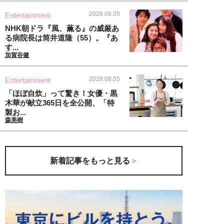
2026.08.05
Entertainment
NHK朝ドラ『風、薫る』の威厳あ
る病院長は筒井道隆（55）。『あ
す...
加賀谷健
2026.08.05
Entertainment
「ほぼ自炊」って驚き！女優・黒
木華が献立365日を全公開、「特
製お...
森美樹
新着記事をもっと見る