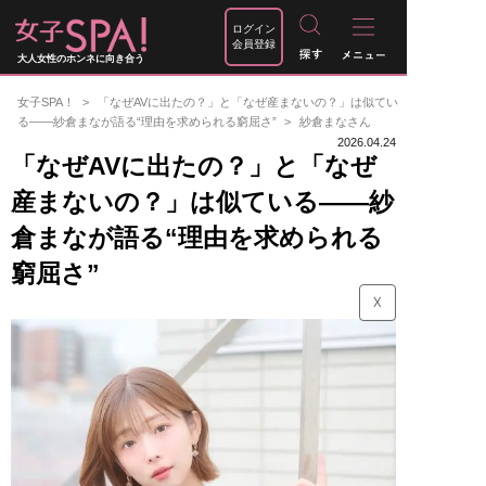
ログイン
会員登録
大人女性のホンネに向き合う
女子SPA！
「なぜAVに出たの？」と「なぜ産まないの？」は似てい
る――紗倉まなが語る“理由を求められる窮屈さ”
紗倉まなさん
2026.04.24
「なぜAVに出たの？」と「なぜ
産まないの？」は似ている――紗
倉まなが語る“理由を求められる
窮屈さ”
☓