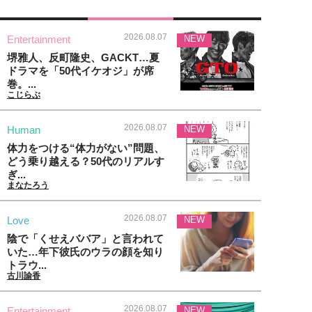
2026.08.07
Entertainment
NEW
堺雅人、反町隆史、GACKT…夏
ドラマを「50代イケオジ」が席
巻。...
こじらぶ
2026.08.07
Human
NEW
体力をつける“体力がない”問題、
どう乗り越える？50代のリアルす
ぎ...
まなたろう
2026.08.07
Love
NEW
陰で「くせえババア」と言われて
いた…年下彼氏のウラの顔を知り
トラウ...
古川諭香
2026.08.07
Entertainment
NEW