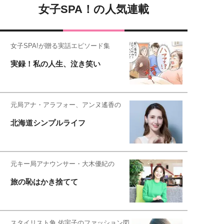
女子SPA！の人気連載
女子SPA!が贈る実話エピソード集
実録！私の人生、泣き笑い
元局アナ・アラフォー、アンヌ遙香の
北海道シンプルライフ
元キー局アナウンサー・大木優紀の
旅の恥はかき捨てて
スタイリスト角 佑宇子のファッション図