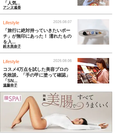
「人気...
アンヌ遙香
2026.08.07
Lifestyle
「旅行に絶対持っていきたいポー
チ」が無印にあった！ 濡れたもの
を入...
鈴木美奈子
2026.08.06
Lifestyle
コスメ4万点を試した美容プロの
失敗談。「手の甲に塗って確認」
「SN...
遠藤幸子