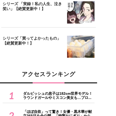
シリーズ 「実録！私の人生、泣き
笑い」【絶賛更新中！】
シリーズ「買ってよかったもの」
【絶賛更新中！】
アクセスランキング
1
ダルビッシュの息子は182cm世界モデル！
ラウンドガールやミスコン美女も…プロ...
「ほぼ自炊」って驚き！女優・黒木華が献
2
立365日を全公開、「特製おにぎり」から