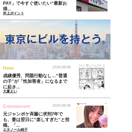
PAY」で今すぐ使いたい“最新お
得...
井上ポイント
2026.08.08
News
成績優秀、問題行動なし…“普通
の子”が「性加害者」になるまで
に起き...
大夏えい
2026.08.08
Entertainment
元ジャンポケ斉藤に求刑7年で
も、妻は翌日に“楽しすぎた“と投
稿。「...
エタノール純子