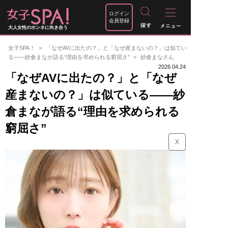
ログイン
会員登録
大人女性のホンネに向き合う
女子SPA！
「なぜAVに出たの？」と「なぜ産まないの？」は似てい
る――紗倉まなが語る“理由を求められる窮屈さ”
紗倉まなさん
2026.04.24
「なぜAVに出たの？」と「なぜ
産まないの？」は似ている――紗
倉まなが語る“理由を求められる
窮屈さ”
☓