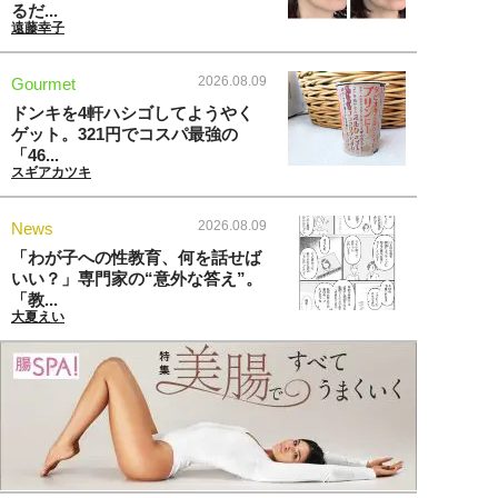
るだ...
遠藤幸子
2026.08.09
Gourmet
ドンキを4軒ハシゴしてようやく
ゲット。321円でコスパ最強の
「46...
スギアカツキ
2026.08.09
News
「わが子への性教育、何を話せば
いい？」専門家の“意外な答え”。
「教...
大夏えい