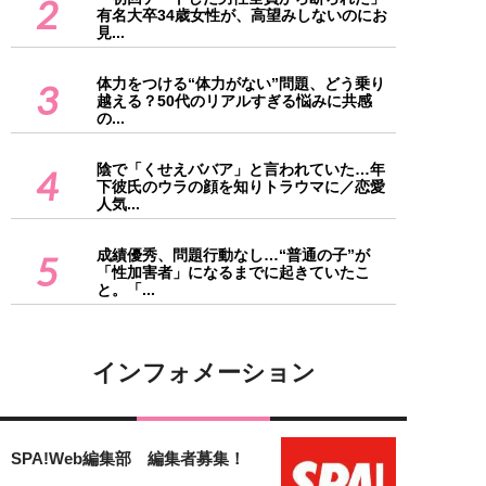
2
有名大卒34歳女性が、高望みしないのにお
見...
体力をつける“体力がない”問題、どう乗り
3
越える？50代のリアルすぎる悩みに共感
の...
陰で「くせえババア」と言われていた…年
4
下彼氏のウラの顔を知りトラウマに／恋愛
人気...
成績優秀、問題行動なし…“普通の子”が
5
「性加害者」になるまでに起きていたこ
と。「...
インフォメーション
SPA!Web編集部 編集者募集！