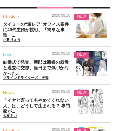
2026.08.10
Lifestyle
NEW
タイミーの“激レア”オフィス案件
に40代主婦が挑戦。「簡単な事
務」...
小政りょう
2026.08.10
Love
NEW
結婚式で発覚、新郎は新婦の叔母
と過去に交際。当日まで気づかな
かった...
ブラインドライターズ 史奈
2026.08.10
News
NEW
「イヤと言ってもやめてくれない
人」は、どうして生まれる？ 専門
家が...
大夏えい
2026.08.10
Lifestyle
NEW