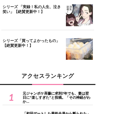
シリーズ 「実録！私の人生、泣き
笑い」【絶賛更新中！】
シリーズ「買ってよかったもの」
【絶賛更新中！】
アクセスランキング
元ジャンポケ斉藤に求刑7年でも、妻は翌
1
日に“楽しすぎた“と投稿。「その神経がわ
か...
「初回デートした男性全員から断られた」