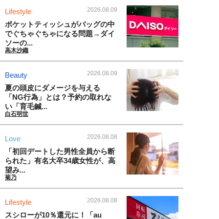
2026.08.09
Lifestyle
ポケットティッシュがバッグの中
でぐちゃぐちゃになる問題→ダイ
ソーの...
高木沙織
2026.08.09
Beauty
夏の頭皮にダメージを与える
「NG行為」とは？予約の取れな
い「育毛鍼...
白石明世
2026.08.08
Love
「初回デートした男性全員から断
られた」有名大卒34歳女性が、高
望み...
菊乃
2026.08.08
Lifestyle
スシローが10％還元に！「au