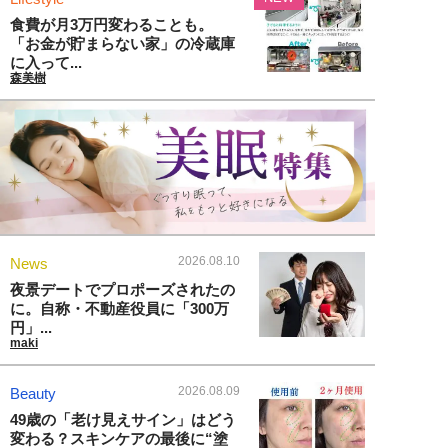
食費が月3万円変わることも。
「お金が貯まらない家」の冷蔵庫
に入って...
森美樹
2026.08.10
News
夜景デートでプロポーズされたの
に。自称・不動産役員に「300万
円」...
maki
2026.08.09
Beauty
49歳の「老け見えサイン」はどう
変わる？スキンケアの最後に“塗