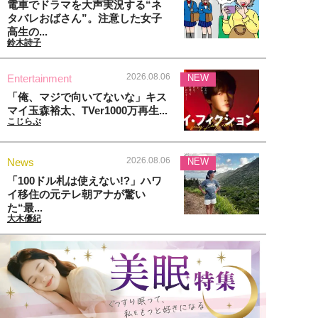
電車でドラマを大声実況する“ネ
タバレおばさん”。注意した女子
高生の...
鈴木詩子
2026.08.06
Entertainment
NEW
「俺、マジで向いてないな」キス
マイ玉森裕太、TVer1000万再生...
こじらぶ
2026.08.06
News
NEW
「100ドル札は使えない!?」ハワ
イ移住の元テレ朝アナが驚い
た“最...
大木優紀