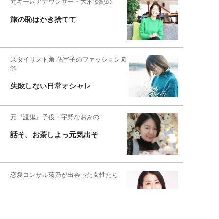
元キー局アナウンサー・大木優紀の
旅の恥はかき捨てて
スタイリスト角 佑宇子のファッション図
解
失敗しない日常オシャレ
元『渡鬼』子役・宇野なおみの
話そ、お茶しよっ元気出そ
恋愛コンサル菊乃が出会った女性たち
私が結婚できないワケ