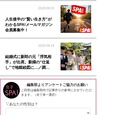
2026.06.03
人生後半の“賢い生き方”が
わかるSPA!メールマガジン
会員募集中！
2026.06.19
結婚式に新郎の元「浮気相
手」が出席。新婦の“仕返
し”で地獄絵図に…／調…