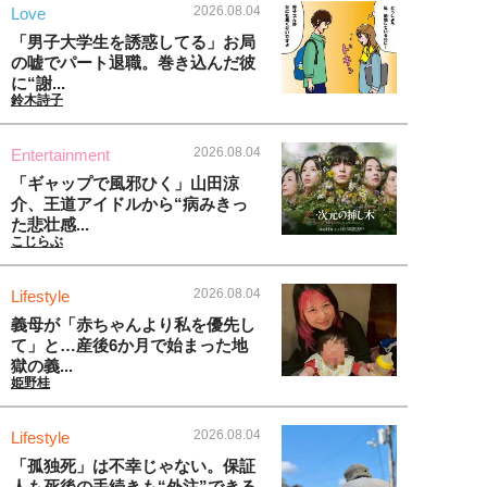
2026.08.04
Love
「男子大学生を誘惑してる」お局
の嘘でパート退職。巻き込んだ彼
に“謝...
鈴木詩子
2026.08.04
Entertainment
「ギャップで風邪ひく」山田涼
介、王道アイドルから“病みきっ
た悲壮感...
こじらぶ
2026.08.04
Lifestyle
義母が「赤ちゃんより私を優先し
て」と…産後6か月で始まった地
獄の義...
姫野桂
2026.08.04
Lifestyle
「孤独死」は不幸じゃない。保証
人も死後の手続きも“外注”できる