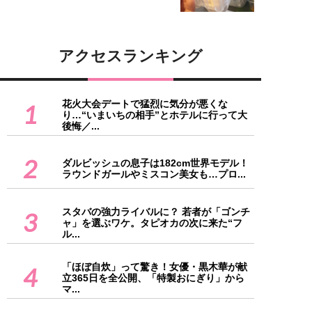
アクセスランキング
花火大会デートで猛烈に気分が悪くな
1
り…“いまいちの相手”とホテルに行って大
後悔／...
2
ダルビッシュの息子は182cm世界モデル！
ラウンドガールやミスコン美女も…プロ...
スタバの強力ライバルに？ 若者が「ゴンチ
3
ャ」を選ぶワケ。タピオカの次に来た“フ
ル...
「ほぼ自炊」って驚き！女優・黒木華が献
4
立365日を全公開、「特製おにぎり」から
マ...