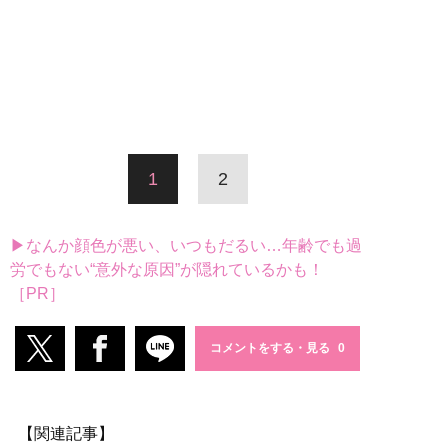
1
2
▶なんか顔色が悪い、いつもだるい…年齢でも過
労でもない“意外な原因”が隠れているかも！
［PR］
コメントをする・見る
【関連記事】