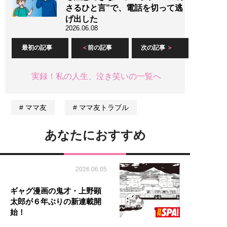
さるひと言”で、電話を切って逃
げ出した
2026.06.08
最初の記事
前の記事
次の記事
実録！私の人生、泣き笑いの一覧へ
ママ友
ママ友トラブル
あなたにおすすめ
2026.06.05
ギャグ漫画の鬼才・上野顕
太郎が６年ぶりの新連載開
始！