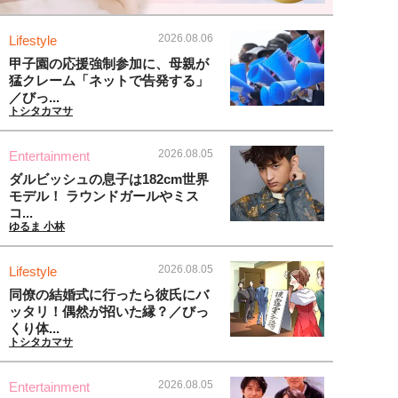
2026.08.06
Lifestyle
甲子園の応援強制参加に、母親が
猛クレーム「ネットで告発する」
／びっ...
トシタカマサ
2026.08.05
Entertainment
ダルビッシュの息子は182cm世界
モデル！ ラウンドガールやミス
コ...
ゆるま 小林
2026.08.05
Lifestyle
同僚の結婚式に行ったら彼氏にバ
ッタリ！偶然が招いた縁？／びっ
くり体...
トシタカマサ
2026.08.05
Entertainment