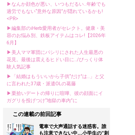
▶なんか顔色が悪い、いつもだるい...年齢でも
過労でもない“意外な原因”が隠れているかも!
<PR>
▶編集部のiHerb愛用者がセレクト。健康・美
容のお悩み別、鉄板アイテムはコレ!【2026年
6月】
▶美人ママ軍団にパシリにされた人生最悪の
花見。最後は震えるヒドい目に.../びっくり体
験人気記事
▶「結婚はもういいから子供“だけ”は...」と父
に言われた37歳・派遣OLの葛藤
▶栗拾いデートの帰りに喧嘩、彼の顔面にイ
ガグリを投げつけ“地獄の車内”に
この連載の前回記事
電車で大声通話する迷惑客。誰
も注意できない中…小学生の“刺