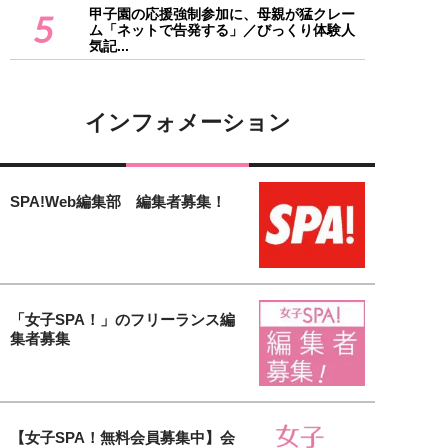
甲子園の応援強制参加に、母親が猛クレー
5
ム「ネットで告発する」／びっくり体験人
気記...
インフォメーション
SPA!Web編集部 編集者募集！
「女子SPA！」のフリーランス編
集者募集
【女子SPA！無料会員募集中】会