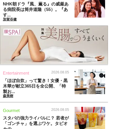
NHK朝ドラ『風、薫る』の威厳あ
る病院長は筒井道隆（55）。『あ
す...
加賀谷健
2026.08.05
Entertainment
「ほぼ自炊」って驚き！女優・黒
木華が献立365日を全公開、「特
製お...
森美樹
2026.08.05
Gourmet
スタバの強力ライバルに？ 若者が
「ゴンチャ」を選ぶワケ。タピオ
カの...