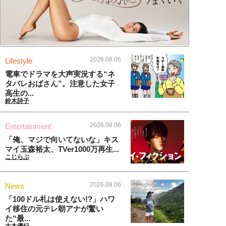
2026.08.06
Lifestyle
電車でドラマを大声実況する“ネ
タバレおばさん”。注意した女子
高生の...
鈴木詩子
2026.08.06
Entertainment
「俺、マジで向いてないな」キス
マイ玉森裕太、TVer1000万再生...
こじらぶ
2026.08.06
News
「100ドル札は使えない!?」ハワ
イ移住の元テレ朝アナが驚い
た“最...
大木優紀