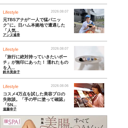
2026.08.07
Lifestyle
元TBSアナが“一人で猛パニッ
ク”に。日ハム本拠地で遭遇した
「人気...
アンヌ遙香
2026.08.07
Lifestyle
「旅行に絶対持っていきたいポー
チ」が無印にあった！ 濡れたもの
を入...
鈴木美奈子
2026.08.06
Lifestyle
コスメ4万点を試した美容プロの
失敗談。「手の甲に塗って確認」
「SN...
遠藤幸子