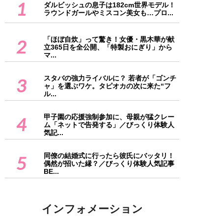
1
ダルビッシュの息子は182cm世界モデル！
ラウンドガールやミスコン美女も…プロ...
「ほぼ自炊」って驚き！女優・黒木華が献
2
立365日を全公開、「特製おにぎり」から
マ...
スタバの強力ライバルに？ 若者が「ゴンチ
3
ャ」を選ぶワケ。タピオカの次に来た“フ
ル...
甲子園の応援強制参加に、母親が猛クレー
4
ム「ネットで告発する」／びっくり体験人
気記...
同僚の結婚式に行ったら彼氏にバッタリ！
5
偶然が招いた縁？／びっくり体験人気記事
BE...
インフォメーション