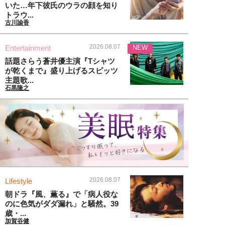
いた…年下彼氏のウラの顔を知り
トラウ...
古川諭香
2026.08.07
Entertainment
NEW
話題さらう蒼井優主演『Tシャツ
が乾くまで』盛り上げるスピッツ
主題歌...
石黒隆之
2026.08.07
Lifestyle
朝ドラ『風、薫る』で「病人役な
のに色気がダダ漏れ」と騒然。39
歳・...
加賀谷健