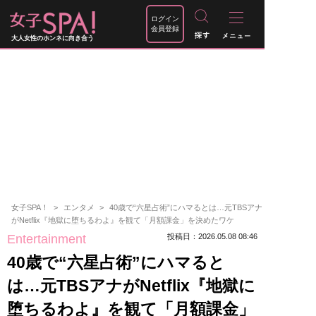
ログイン
会員登録
大人女性のホンネに向き合う
女子SPA！
エンタメ
40歳で“六星占術”にハマるとは…元TBSアナ
がNetflix『地獄に堕ちるわよ』を観て「月額課金」を決めたワケ
Entertainment
投稿日：2026.05.08 08:46
40歳で“六星占術”にハマると
は…元TBSアナがNetflix『地獄に
堕ちるわよ』を観て「月額課金」