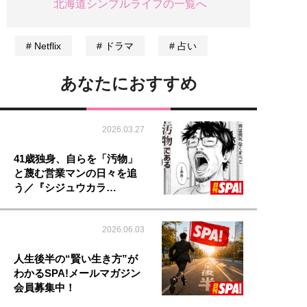
北海道シンプルライフの一覧へ
Netflix
ドラマ
占い
あなたにおすすめ
2026.03.27
41歳独身、自らを「汚物」
と蔑む営業マンの日々を追
う／『シジュウカラ…
2026.06.03
人生後半の“賢い生き方”が
わかるSPA!メールマガジン
会員募集中！