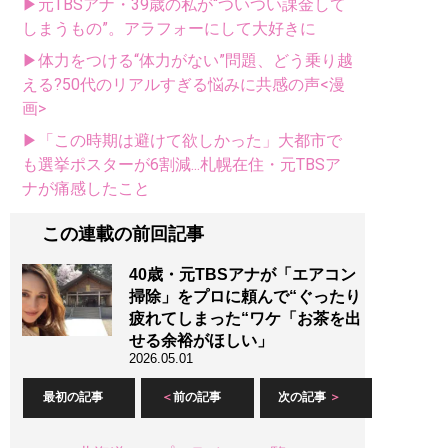
▶元TBSアナ・39歳の私が“ついつい課金して
しまうもの”。アラフォーにして大好きに
▶体力をつける“体力がない”問題、どう乗り越
える?50代のリアルすぎる悩みに共感の声<漫
画>
▶「この時期は避けて欲しかった」大都市で
も選挙ポスターが6割減...札幌在住・元TBSア
ナが痛感したこと
この連載の前回記事
40歳・元TBSアナが「エアコン
掃除」をプロに頼んで“ぐったり
疲れてしまった“ワケ「お茶を出
せる余裕がほしい」
2026.05.01
最初の記事
前の記事
次の記事