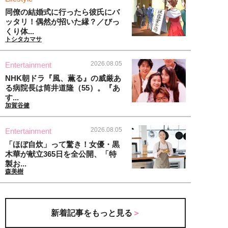
同僚の結婚式に行ったら彼氏にバ
ッタリ！偶然が招いた縁？／びっ
くり体...
トシタカマサ
2026.08.05
Entertainment
NHK朝ドラ『風、薫る』の威厳あ
る病院長は筒井道隆（55）。『あ
す...
加賀谷健
2026.08.05
Entertainment
「ほぼ自炊」って驚き！女優・黒
木華が献立365日を全公開、「特
製お...
森美樹
新着記事をもっと見る