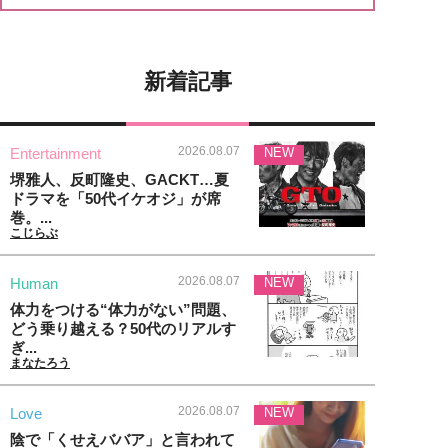
新着記事
2026.08.07
Entertainment
NEW
堺雅人、反町隆史、GACKT…夏
ドラマを「50代イケオジ」が席
巻。...
こじらぶ
2026.08.07
Human
NEW
体力をつける“体力がない”問題、
どう乗り越える？50代のリアルす
ぎ...
まなたろう
2026.08.07
Love
NEW
陰で「くせえババア」と言われて