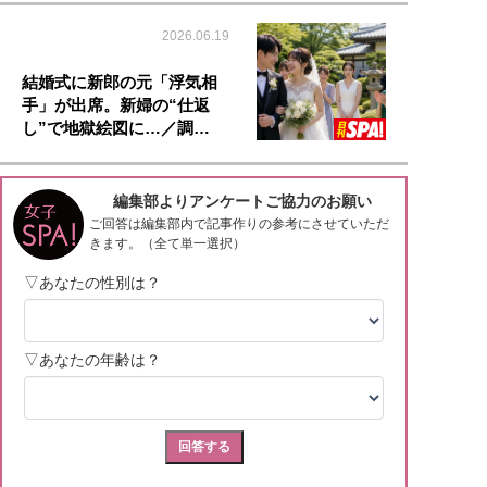
2026.06.19
結婚式に新郎の元「浮気相
手」が出席。新婦の“仕返
し”で地獄絵図に…／調…