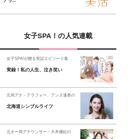
アッ...
女子SPA！の人気連載
女子SPA!が贈る実話エピソード集
実録！私の人生、泣き笑い
元局アナ・アラフォー、アンヌ遙香の
北海道シンプルライフ
元キー局アナウンサー・大木優紀の