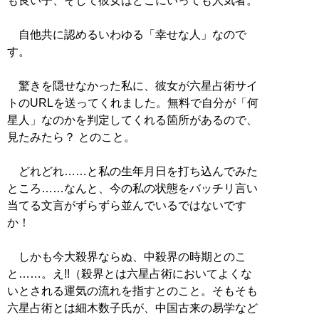
も良い子、そして彼女はどこにいっても人気者。
自他共に認めるいわゆる「幸せな人」なので
す。
驚きを隠せなかった私に、彼女が六星占術サイ
トのURLを送ってくれました。無料で自分が「何
星人」なのかを判定してくれる箇所があるので、
見たみたら？ とのこと。
どれどれ……と私の生年月日を打ち込んでみた
ところ……なんと、今の私の状態をバッチリ言い
当てる文言がずらずら並んでいるではないです
か！
しかも今大殺界ならぬ、中殺界の時期とのこ
と……。え!!（殺界とは六星占術においてよくな
いとされる運気の流れを指すとのこと。そもそも
六星占術とは細木数子氏が、中国古来の易学など