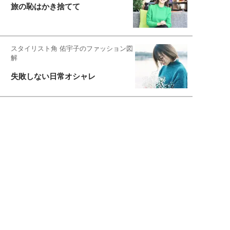
旅の恥はかき捨てて
スタイリスト角 佑宇子のファッション図
解
失敗しない日常オシャレ
元『渡鬼』子役・宇野なおみの
話そ、お茶しよっ元気出そ
恋愛コンサル菊乃が出会った女性たち
私が結婚できないワケ