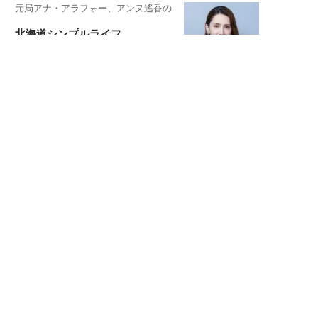
元局アナ・アラフォー、アンヌ遙香の
北海道シンプルライフ
元キー局アナウンサー・大木優紀の
旅の恥はかき捨てて
スタイリスト角 佑宇子のファッション図
解
失敗しない日常オシャレ
元『渡鬼』子役・宇野なおみの
話そ、お茶しよっ元気出そ