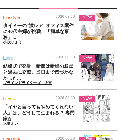
2026.08.10
Lifestyle
NEW
タイミーの“激レア”オフィス案件
に40代主婦が挑戦。「簡単な事
務」...
小政りょう
2026.08.10
Love
NEW
結婚式で発覚、新郎は新婦の叔母
と過去に交際。当日まで気づかな
かった...
ブラインドライターズ 史奈
2026.08.10
News
NEW
「イヤと言ってもやめてくれない
人」は、どうして生まれる？ 専門
家が...
大夏えい
2026.08.10
Lifestyle
NEW