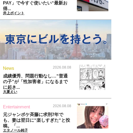
PAY」で今すぐ使いたい“最新お
得...
井上ポイント
2026.08.08
News
成績優秀、問題行動なし…“普通
の子”が「性加害者」になるまで
に起き...
大夏えい
2026.08.08
Entertainment
元ジャンポケ斉藤に求刑7年で
も、妻は翌日に“楽しすぎた“と投
稿。「...
エタノール純子