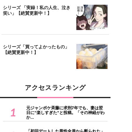
シリーズ 「実録！私の人生、泣き
笑い」【絶賛更新中！】
シリーズ「買ってよかったもの」
【絶賛更新中！】
アクセスランキング
元ジャンポケ斉藤に求刑7年でも、妻は翌
1
日に“楽しすぎた“と投稿。「その神経がわ
か...
「初回デートした男性全員から断られた」