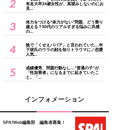
2
有名大卒34歳女性が、高望みしないのにお
見...
体力をつける“体力がない”問題、どう乗り
3
越える？50代のリアルすぎる悩みに共感
の...
陰で「くせえババア」と言われていた…年
4
下彼氏のウラの顔を知りトラウマに／恋愛
人気...
成績優秀、問題行動なし…“普通の子”が
5
「性加害者」になるまでに起きていたこ
と。「...
インフォメーション
SPA!Web編集部 編集者募集！