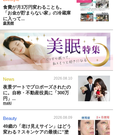
食費が月3万円変わることも。
「お金が貯まらない家」の冷蔵庫
に入って...
森美樹
2026.08.10
News
夜景デートでプロポーズされたの
に。自称・不動産役員に「300万
円」...
maki
2026.08.09
Beauty
49歳の「老け見えサイン」はどう
変わる？スキンケアの最後に“塗