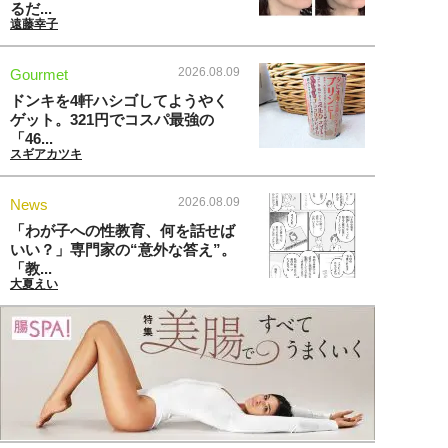
るだ...
遠藤幸子
2026.08.09
Gourmet
ドンキを4軒ハシゴしてようやく
ゲット。321円でコスパ最強の
「46...
スギアカツキ
2026.08.09
News
「わが子への性教育、何を話せば
いい？」専門家の“意外な答え”。
「教...
大夏えい