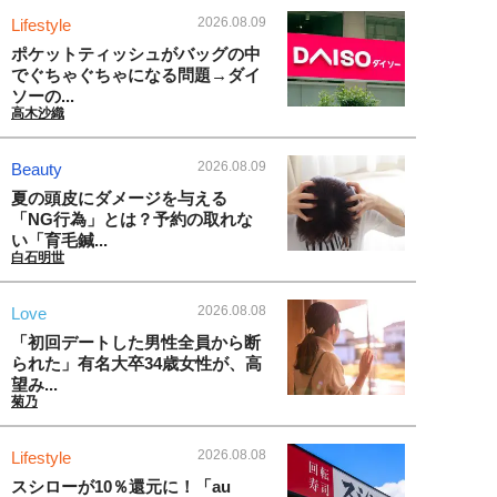
2026.08.09
Lifestyle
ポケットティッシュがバッグの中
でぐちゃぐちゃになる問題→ダイ
ソーの...
高木沙織
2026.08.09
Beauty
夏の頭皮にダメージを与える
「NG行為」とは？予約の取れな
い「育毛鍼...
白石明世
2026.08.08
Love
「初回デートした男性全員から断
られた」有名大卒34歳女性が、高
望み...
菊乃
2026.08.08
Lifestyle
スシローが10％還元に！「au