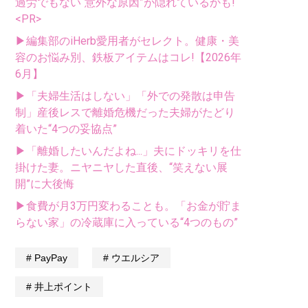
過労でもない“意外な原因”が隠れているかも!
<PR>
▶編集部のiHerb愛用者がセレクト。健康・美
容のお悩み別、鉄板アイテムはコレ!【2026年
6月】
▶「夫婦生活はしない」「外での発散は申告
制」産後レスで離婚危機だった夫婦がたどり
着いた“4つの妥協点”
▶「離婚したいんだよね...」夫にドッキリを仕
掛けた妻。ニヤニヤした直後、“笑えない展
開”に大後悔
▶食費が月3万円変わることも。「お金が貯ま
らない家」の冷蔵庫に入っている“4つのもの”
PayPay
ウエルシア
井上ポイント