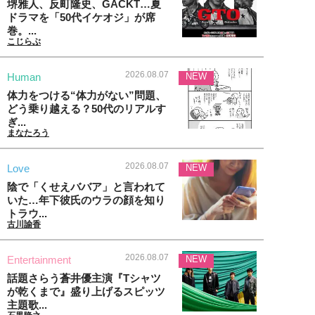
堺雅人、反町隆史、GACKT…夏
ドラマを「50代イケオジ」が席
巻。...
こじらぶ
2026.08.07
Human
NEW
体力をつける“体力がない”問題、
どう乗り越える？50代のリアルす
ぎ...
まなたろう
2026.08.07
Love
NEW
陰で「くせえババア」と言われて
いた…年下彼氏のウラの顔を知り
トラウ...
古川諭香
2026.08.07
Entertainment
NEW
話題さらう蒼井優主演『Tシャツ
が乾くまで』盛り上げるスピッツ
主題歌...