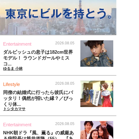
2026.08.05
Entertainment
ダルビッシュの息子は182cm世界
モデル！ ラウンドガールやミス
コ...
ゆるま 小林
2026.08.05
Lifestyle
同僚の結婚式に行ったら彼氏にバ
ッタリ！偶然が招いた縁？／びっ
くり体...
トシタカマサ
2026.08.05
Entertainment
NHK朝ドラ『風、薫る』の威厳あ
る病院長は筒井道隆（55）。『あ