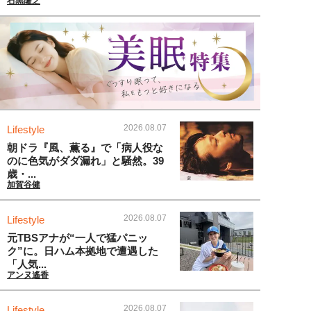
石黒隆之
2026.08.07
Lifestyle
朝ドラ『風、薫る』で「病人役な
のに色気がダダ漏れ」と騒然。39
歳・...
加賀谷健
2026.08.07
Lifestyle
元TBSアナが“一人で猛パニッ
ク”に。日ハム本拠地で遭遇した
「人気...
アンヌ遙香
2026.08.07
Lifestyle