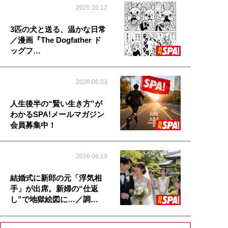
2025.10.12
3匹の犬と送る、温かな日常
／漫画『The Dogfather ド
ッグフ…
2026.06.03
人生後半の“賢い生き方”が
わかるSPA!メールマガジン
会員募集中！
2026.06.19
結婚式に新郎の元「浮気相
手」が出席。新婦の“仕返
し”で地獄絵図に…／調…