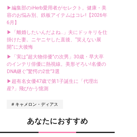
▶編集部のiHerb愛用者がセレクト。健康・美
容のお悩み別、鉄板アイテムはコレ!【2026年
6月】
▶「離婚したいんだよね...」夫にドッキリを仕
掛けた妻。ニヤニヤした直後、“笑えない展
開”に大後悔
▶「実は“超大物俳優”の次男」30歳・早大卒
のインテリ俳優に熱視線。美形ぞろい!名優の
DNA継ぐ“驚愕の2世”3選
▶超有名女優47歳で第1子誕生に「代理出
産?」飛びかう憶測
キャメロン・ディアス
あなたにおすすめ