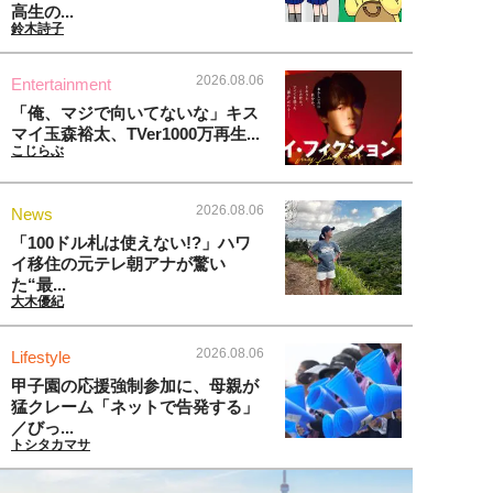
高生の...
鈴木詩子
2026.08.06
Entertainment
「俺、マジで向いてないな」キス
マイ玉森裕太、TVer1000万再生...
こじらぶ
2026.08.06
News
「100ドル札は使えない!?」ハワ
イ移住の元テレ朝アナが驚い
た“最...
大木優紀
2026.08.06
Lifestyle
甲子園の応援強制参加に、母親が
猛クレーム「ネットで告発する」
／びっ...
トシタカマサ