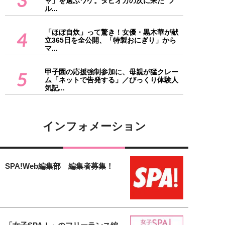
3
ャ」を選ぶワケ。タピオカの次に来た“フ
ル...
「ほぼ自炊」って驚き！女優・黒木華が献
4
立365日を全公開、「特製おにぎり」から
マ...
甲子園の応援強制参加に、母親が猛クレー
5
ム「ネットで告発する」／びっくり体験人
気記...
インフォメーション
SPA!Web編集部 編集者募集！