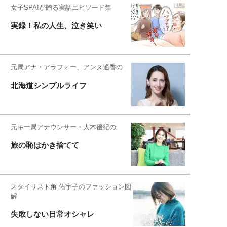
女子SPA!が贈る実話エピソード集
実録！私の人生、泣き笑い
元局アナ・アラフォー、アンヌ遙香の
北海道シンプルライフ
元キー局アナウンサー・大木優紀の
旅の恥はかき捨てて
スタイリスト角 佑宇子のファッション図
解
失敗しない日常オシャレ