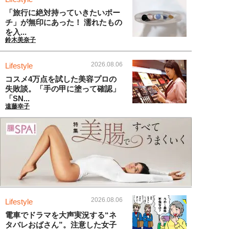
「旅行に絶対持っていきたいポー
チ」が無印にあった！ 濡れたもの
を入...
鈴木美奈子
2026.08.06
Lifestyle
コスメ4万点を試した美容プロの
失敗談。「手の甲に塗って確認」
「SN...
遠藤幸子
2026.08.06
Lifestyle
電車でドラマを大声実況する“ネ
タバレおばさん”。注意した女子