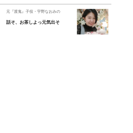
元『渡鬼』子役・宇野なおみの
話そ、お茶しよっ元気出そ
恋愛コンサル菊乃が出会った女性たち
私が結婚できないワケ
宇垣美里が映画への想いを綴る
宇垣美里の沼落ちシネマ
松本穂香が映画愛を語ります
銀幕ロンリーガール