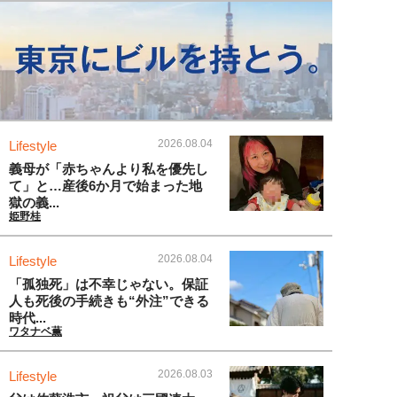
2026.08.04
Lifestyle
義母が「赤ちゃんより私を優先し
て」と…産後6か月で始まった地
獄の義...
姫野桂
2026.08.04
Lifestyle
「孤独死」は不幸じゃない。保証
人も死後の手続きも“外注”できる
時代...
ワタナベ薫
2026.08.03
Lifestyle