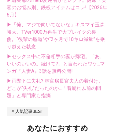
▶編集部のiHerb愛用者がセレクト。健康・美
容のお悩み別、鉄板アイテムはコレ!【2026年
6月】
▶「俺、マジで向いてないな」キスマイ玉森
裕太、TVer1000万再生で大ブレイクの裏
側。“後輩の脇道”や“2ヶ月で10キロ減量”を乗
り越えた執念
▶セックス中に不倫相手の妻が帰宅。「あ、
いいのいいの。続けて?」と言われたワケ...マ
ンガ『人妻A』3話を無料公開!
▶両陛下に失礼? 林官房長官夫人の着付け、
どこが“失礼”だったのか...「着崩れ以前の問
題」と専門家も指摘
人気記事BEST
あなたにおすすめ