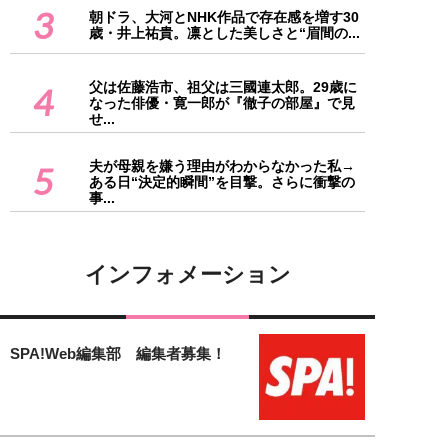
3
朝ドラ、大河とNHK作品で存在感を増す30
歳・井上祐貴。凛とした美しさと“眉間の...
父は佐藤浩市、祖父は三國連太郎。29歳に
4
なった俳優・寛一郎が『徹子の部屋』で見
せ...
夫が母親を嫌う理由がわからなかった私→
5
ある日“決定的瞬間”を目撃。さらに衝撃の
事...
インフォメーション
SPA!Web編集部 編集者募集！