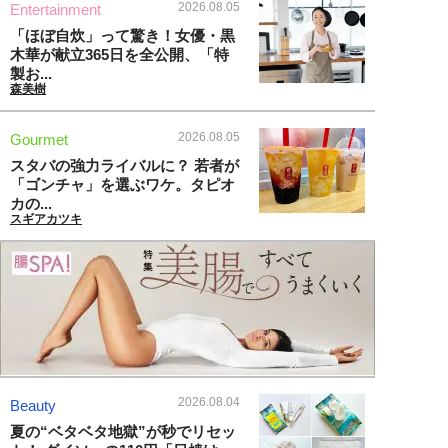
2026.08.05
Entertainment
「ほぼ自炊」って驚き！女優・黒
木華が献立365日を全公開、「特
製お...
森美樹
2026.08.05
Gourmet
スタバの強力ライバルに？ 若者が
「ゴンチャ」を選ぶワケ。タピオ
カの...
スギアカツキ
2026.08.04
Beauty
夏の“ベタベタ地獄”が秒でリセッ