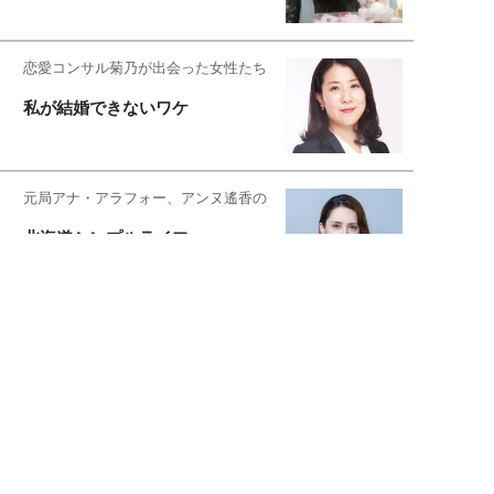
恋愛コンサル菊乃が出会った女性たち
私が結婚できないワケ
元局アナ・アラフォー、アンヌ遙香の
北海道シンプルライフ
宇垣美里が映画への想いを綴る
宇垣美里の沼落ちシネマ
松本穂香が映画愛を語ります