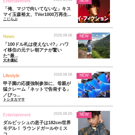
Entertainment
NEW
「俺、マジで向いてないな」キス
マイ玉森裕太、TVer1000万再生...
こじらぶ
2026.08.06
News
NEW
「100ドル札は使えない!?」ハワ
イ移住の元テレ朝アナが驚い
た“最...
大木優紀
2026.08.06
Lifestyle
NEW
甲子園の応援強制参加に、母親が
猛クレーム「ネットで告発する」
／びっ...
トシタカマサ
2026.08.05
Entertainment
NEW
ダルビッシュの息子は182cm世界
モデル！ ラウンドガールやミス
コ...