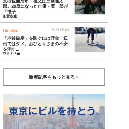
父は佐藤浩市、祖父は三國連太
郎。29歳になった俳優・寛一郎が
『徹子...
加賀谷健
2026.08.03
Lifestyle
「老後破産」を防ぐには貯金一辺
倒ではダメ。おひとりさまの不安
を消す...
ワタナベ薫
新着記事をもっと見る