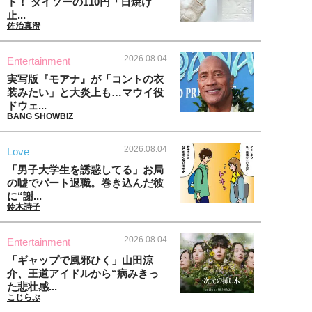
ト！ ダイソーの110円「日焼け
止...
佐治真澄
2026.08.04
Entertainment
実写版『モアナ』が「コントの衣
装みたい」と大炎上も…マウイ役
ドウェ...
BANG SHOWBIZ
2026.08.04
Love
「男子大学生を誘惑してる」お局
の嘘でパート退職。巻き込んだ彼
に“謝...
鈴木詩子
2026.08.04
Entertainment
「ギャップで風邪ひく」山田涼
介、王道アイドルから“病みきっ
た悲壮感...
こじらぶ