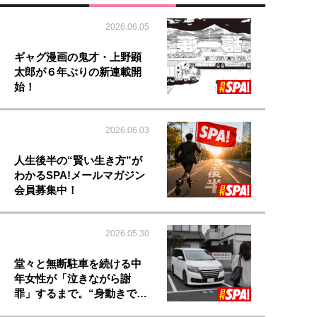
2026.06.05
ギャグ漫画の鬼才・上野顕
太郎が６年ぶりの新連載開
始！
2026.06.03
人生後半の“賢い生き方”が
わかるSPA!メールマガジン
会員募集中！
2026.05.30
堂々と無断駐車を続ける中
年女性が「泣きながら謝
罪」するまで。“身動きで…