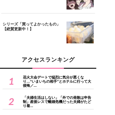
シリーズ「買ってよかったもの」
【絶賛更新中！】
アクセスランキング
花火大会デートで猛烈に気分が悪くな
1
り…“いまいちの相手”とホテルに行って大
後悔／...
「夫婦生活はしない」「外での発散は申告
2
制」産後レスで離婚危機だった夫婦がたど
り着...