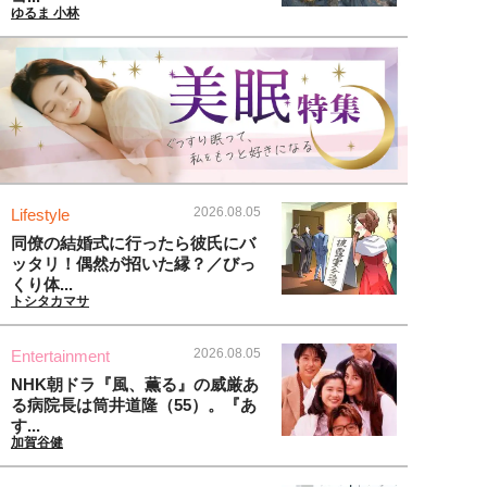
ゆるま 小林
2026.08.05
Lifestyle
同僚の結婚式に行ったら彼氏にバ
ッタリ！偶然が招いた縁？／びっ
くり体...
トシタカマサ
2026.08.05
Entertainment
NHK朝ドラ『風、薫る』の威厳あ
る病院長は筒井道隆（55）。『あ
す...
加賀谷健