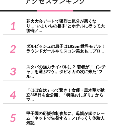
アクセスランキング
花火大会デートで猛烈に気分が悪くな
1
り…“いまいちの相手”とホテルに行って大
後悔／...
2
ダルビッシュの息子は182cm世界モデル！
ラウンドガールやミスコン美女も…プロ...
スタバの強力ライバルに？ 若者が「ゴンチ
3
ャ」を選ぶワケ。タピオカの次に来た“フ
ル...
「ほぼ自炊」って驚き！女優・黒木華が献
4
立365日を全公開、「特製おにぎり」から
マ...
甲子園の応援強制参加に、母親が猛クレー
5
ム「ネットで告発する」／びっくり体験人
気記...