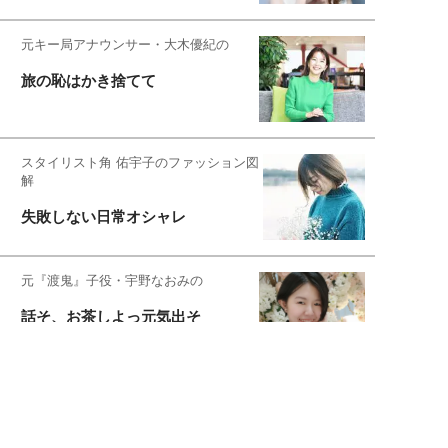
元キー局アナウンサー・大木優紀の
旅の恥はかき捨てて
スタイリスト角 佑宇子のファッション図
解
失敗しない日常オシャレ
元『渡鬼』子役・宇野なおみの
話そ、お茶しよっ元気出そ
恋愛コンサル菊乃が出会った女性たち
私が結婚できないワケ