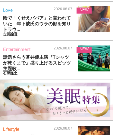
2026.08.07
Love
NEW
陰で「くせえババア」と言われて
いた…年下彼氏のウラの顔を知り
トラウ...
古川諭香
2026.08.07
Entertainment
NEW
話題さらう蒼井優主演『Tシャツ
が乾くまで』盛り上げるスピッツ
主題歌...
石黒隆之
2026.08.07
Lifestyle