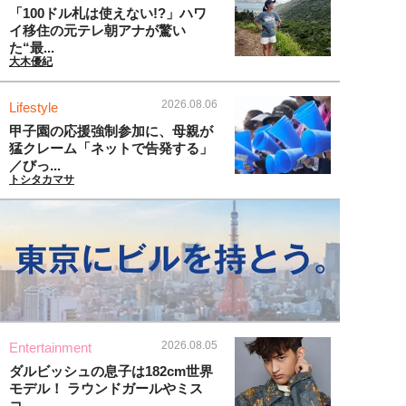
「100ドル札は使えない!?」ハワ
イ移住の元テレ朝アナが驚い
た“最...
大木優紀
2026.08.06
Lifestyle
甲子園の応援強制参加に、母親が
猛クレーム「ネットで告発する」
／びっ...
トシタカマサ
2026.08.05
Entertainment
ダルビッシュの息子は182cm世界
モデル！ ラウンドガールやミス
コ...