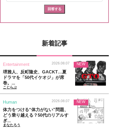
新着記事
2026.08.07
Entertainment
NEW
堺雅人、反町隆史、GACKT…夏
ドラマを「50代イケオジ」が席
巻。...
こじらぶ
2026.08.07
Human
NEW
体力をつける“体力がない”問題、
どう乗り越える？50代のリアルす
ぎ...
まなたろう