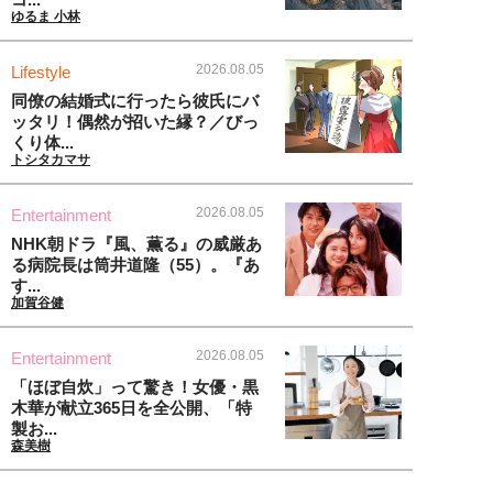
ゆるま 小林
2026.08.05
Lifestyle
同僚の結婚式に行ったら彼氏にバ
ッタリ！偶然が招いた縁？／びっ
くり体...
トシタカマサ
2026.08.05
Entertainment
NHK朝ドラ『風、薫る』の威厳あ
る病院長は筒井道隆（55）。『あ
す...
加賀谷健
2026.08.05
Entertainment
「ほぼ自炊」って驚き！女優・黒
木華が献立365日を全公開、「特
製お...
森美樹