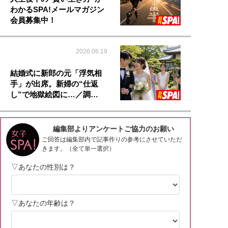
わかるSPA!メールマガジン
会員募集中！
2026.06.19
結婚式に新郎の元「浮気相
手」が出席。新婦の“仕返
し”で地獄絵図に…／調…