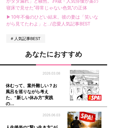
がダダ漏れ」と騒然。39歳・人気俳優が藁の
寝床で見せた“尋常じゃない色気”の正体
▶10年不倫のひどい結末。彼の妻は「笑いな
がら見てたわよ」と.../恋愛人気記事BEST
人気記事BEST
あなたにおすすめ
2026.03.08
休むって、案外難しい？お
風呂を巡りながら考え
た、“新しい休み方”実践
の…
2026.06.03
人生後半の“賢い生き方”が