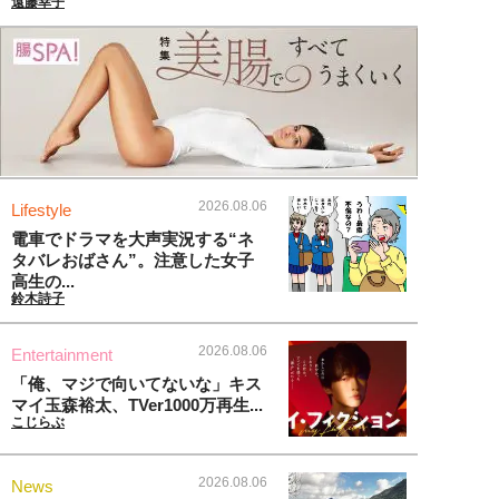
遠藤幸子
2026.08.06
Lifestyle
電車でドラマを大声実況する“ネ
タバレおばさん”。注意した女子
高生の...
鈴木詩子
2026.08.06
Entertainment
「俺、マジで向いてないな」キス
マイ玉森裕太、TVer1000万再生...
こじらぶ
2026.08.06
News