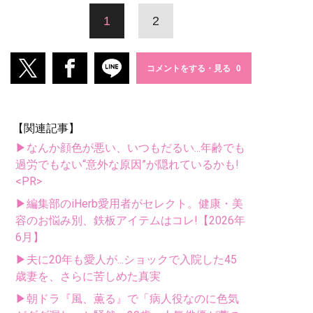
1
2
コメントをする・見る
【関連記事】
▶なんか顔色が悪い、いつもだるい...年齢でも
過労でもない“意外な原因”が隠れているかも!
<PR>
▶編集部のiHerb愛用者がセレクト。健康・美
容のお悩み別、鉄板アイテムはコレ!【2026年
6月】
▶夫に20年も愛人が...ショックで入院した45
歳妻を、さらに苦しめた真実
▶朝ドラ『風、薫る』で「病人役なのに色気