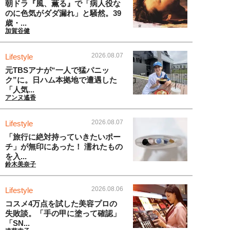
朝ドラ『風、薫る』で「病人役な
のに色気がダダ漏れ」と騒然。39
歳・...
加賀谷健
2026.08.07
Lifestyle
元TBSアナが“一人で猛パニッ
ク”に。日ハム本拠地で遭遇した
「人気...
アンヌ遙香
2026.08.07
Lifestyle
「旅行に絶対持っていきたいポー
チ」が無印にあった！ 濡れたもの
を入...
鈴木美奈子
2026.08.06
Lifestyle
コスメ4万点を試した美容プロの
失敗談。「手の甲に塗って確認」
「SN...