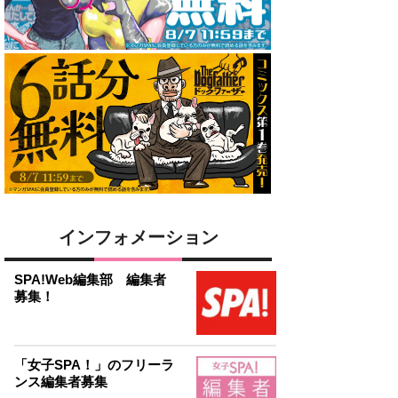
インフォメーション
SPA!Web編集部 編集者
募集！
「女子SPA！」のフリーラ
ンス編集者募集