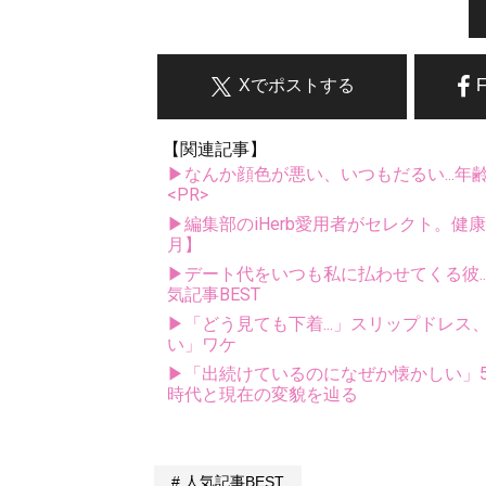
Xでポストする
【関連記事】
▶なんか顔色が悪い、いつもだるい...年
<PR>
▶編集部のiHerb愛用者がセレクト。健
月】
▶デート代をいつも私に払わせてくる彼..
気記事BEST
▶「どう見ても下着...」スリップドレ
い」ワケ
▶「出続けているのになぜか懐かしい」5
時代と現在の変貌を辿る
人気記事BEST