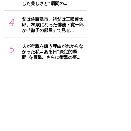
した美しさと“眉間の...
4
父は佐藤浩市、祖父は三國連太
郎。29歳になった俳優・寛一郎
が『徹子の部屋』で見せ...
5
夫が母親を嫌う理由がわからな
かった私→ある日“決定的瞬
間”を目撃。さらに衝撃の事...