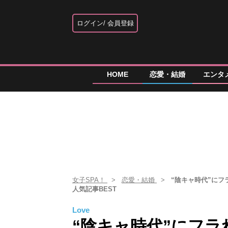
ログイン
会員登録
HOME
恋愛・結婚
エンタ
女子SPA！
恋愛・結婚
“陰キャ時代”に
人気記事BEST
Love
“陰キャ時代”にフ