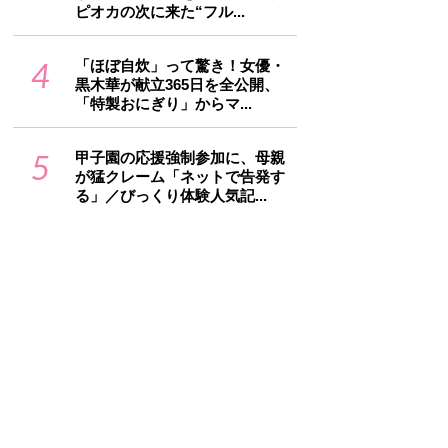
ピオカの次に来た“フル...
4
「ほぼ自炊」って驚き！女優・
黒木華が献立365日を全公開、
「特製おにぎり」からマ...
5
甲子園の応援強制参加に、母親
が猛クレーム「ネットで告発す
る」／びっくり体験人気記...