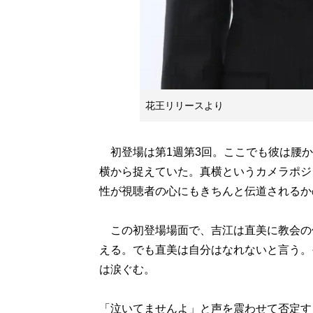
花王リリースより
初登場は第1週第3回。ここでも彼は腰か
横から捉えていた。真横というカメラポジ
性が視聴者の心にもきちんと伝道されるか
この初登場場面で、吉江は直美に教会の
える。でも直美は自分はなれないと言う。
は涙ぐむ。
「泣いてませんよ」と声を震わせて否定す