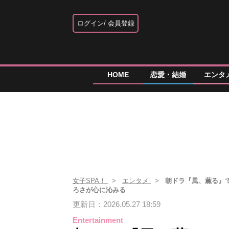
ログイン
会員登録
HOME
恋愛・結婚
エンタ
女子SPA！
エンタメ
朝ドラ『風、薫る』で
ろさが心に沁みる
更新日：2026.05.27 18:59
Entertainment