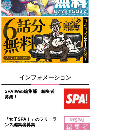
インフォメーション
SPA!Web編集部 編集者
募集！
「女子SPA！」のフリーラ
ンス編集者募集