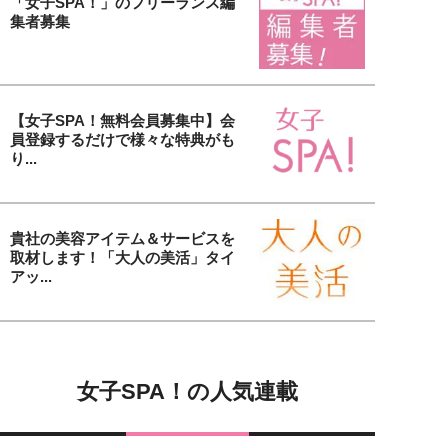
「女子SPA！」のフリーランス編
集者募集
【女子SPA！無料会員募集中】会
員登録するだけで様々な特典がも
り...
貴社の美容アイテム＆サービスを
取材します！「大人の美活」タイ
アッ...
女子SPA！の人気連載