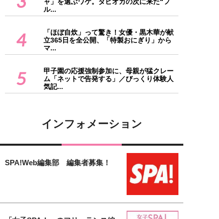
3
ャ」を選ぶワケ。タピオカの次に来た“フ
ル...
「ほぼ自炊」って驚き！女優・黒木華が献
4
立365日を全公開、「特製おにぎり」から
マ...
甲子園の応援強制参加に、母親が猛クレー
5
ム「ネットで告発する」／びっくり体験人
気記...
インフォメーション
SPA!Web編集部 編集者募集！