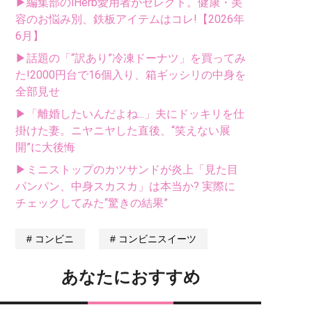
▶編集部のiHerb愛用者がセレクト。健康・美
容のお悩み別、鉄板アイテムはコレ!【2026年
6月】
▶話題の「“訳あり”冷凍ドーナツ」を買ってみ
た!2000円台で16個入り、箱ギッシリの中身を
全部見せ
▶「離婚したいんだよね...」夫にドッキリを仕
掛けた妻。ニヤニヤした直後、“笑えない展
開”に大後悔
▶ミニストップのカツサンドが炎上「見た目
パンパン、中身スカスカ」は本当か? 実際に
チェックしてみた“驚きの結果”
コンビニ
コンビニスイーツ
あなたにおすすめ