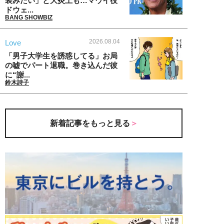
装みたい」と大炎上も…マウイ役
ドウェ...
BANG SHOWBIZ
2026.08.04
Love
「男子大学生を誘惑してる」お局
の嘘でパート退職。巻き込んだ彼
に“謝...
鈴木詩子
新着記事をもっと見る