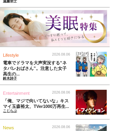
遠藤幸子
2026.08.06
Lifestyle
電車でドラマを大声実況する“ネ
タバレおばさん”。注意した女子
高生の...
鈴木詩子
2026.08.06
Entertainment
「俺、マジで向いてないな」キス
マイ玉森裕太、TVer1000万再生...
こじらぶ
2026.08.06
News