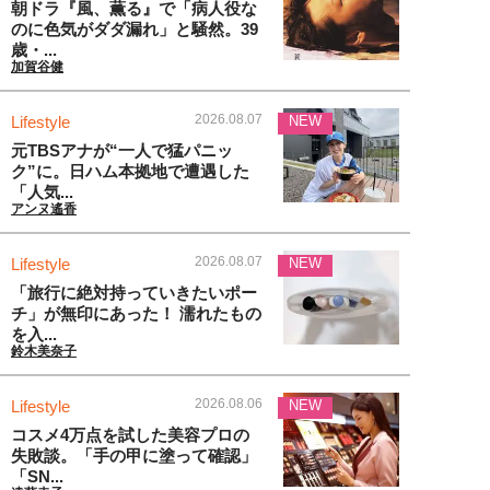
朝ドラ『風、薫る』で「病人役な
のに色気がダダ漏れ」と騒然。39
歳・...
加賀谷健
2026.08.07
Lifestyle
NEW
元TBSアナが“一人で猛パニッ
ク”に。日ハム本拠地で遭遇した
「人気...
アンヌ遙香
2026.08.07
Lifestyle
NEW
「旅行に絶対持っていきたいポー
チ」が無印にあった！ 濡れたもの
を入...
鈴木美奈子
2026.08.06
Lifestyle
NEW
コスメ4万点を試した美容プロの
失敗談。「手の甲に塗って確認」
「SN...