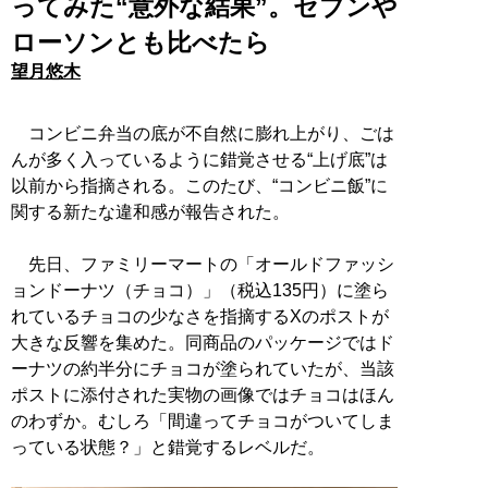
ってみた“意外な結果”。セブンや
ローソンとも比べたら
望月悠木
コンビニ弁当の底が不自然に膨れ上がり、ごは
んが多く入っているように錯覚させる“上げ底”は
以前から指摘される。このたび、“コンビニ飯”に
関する新たな違和感が報告された。
先日、ファミリーマートの「オールドファッシ
ョンドーナツ（チョコ）」（税込135円）に塗ら
れているチョコの少なさを指摘するXのポストが
大きな反響を集めた。同商品のパッケージではド
ーナツの約半分にチョコが塗られていたが、当該
ポストに添付された実物の画像ではチョコはほん
のわずか。むしろ「間違ってチョコがついてしま
っている状態？」と錯覚するレベルだ。