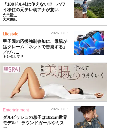
「100ドル札は使えない!?」ハワ
イ移住の元テレ朝アナが驚い
た“最...
大木優紀
2026.08.06
Lifestyle
甲子園の応援強制参加に、母親が
猛クレーム「ネットで告発する」
／びっ...
トシタカマサ
2026.08.05
Entertainment
ダルビッシュの息子は182cm世界
モデル！ ラウンドガールやミス