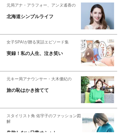
元局アナ・アラフォー、アンヌ遙香の
北海道シンプルライフ
女子SPA!が贈る実話エピソード集
実録！私の人生、泣き笑い
元キー局アナウンサー・大木優紀の
旅の恥はかき捨てて
スタイリスト角 佑宇子のファッション図
解
失敗しない日常オシャレ