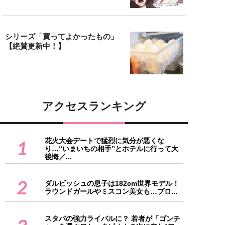
シリーズ「買ってよかったもの」
【絶賛更新中！】
アクセスランキング
花火大会デートで猛烈に気分が悪くな
1
り…“いまいちの相手”とホテルに行って大
後悔／...
2
ダルビッシュの息子は182cm世界モデル！
ラウンドガールやミスコン美女も…プロ...
スタバの強力ライバルに？ 若者が「ゴンチ