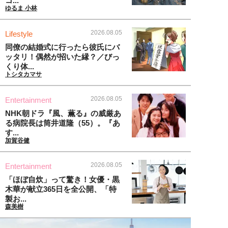
コ...
ゆるま 小林
2026.08.05
Lifestyle
同僚の結婚式に行ったら彼氏にバ
ッタリ！偶然が招いた縁？／びっ
くり体...
トシタカマサ
2026.08.05
Entertainment
NHK朝ドラ『風、薫る』の威厳あ
る病院長は筒井道隆（55）。『あ
す...
加賀谷健
2026.08.05
Entertainment
「ほぼ自炊」って驚き！女優・黒
木華が献立365日を全公開、「特
製お...
森美樹