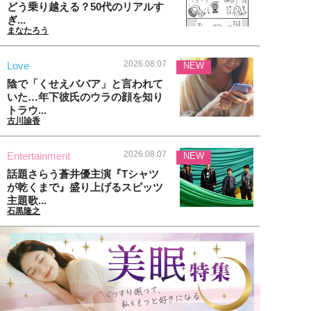
どう乗り越える？50代のリアルす
ぎ...
まなたろう
2026.08.07
Love
NEW
陰で「くせえババア」と言われて
いた…年下彼氏のウラの顔を知り
トラウ...
古川諭香
2026.08.07
Entertainment
NEW
話題さらう蒼井優主演『Tシャツ
が乾くまで』盛り上げるスピッツ
主題歌...
石黒隆之