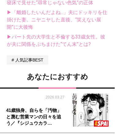
寝床で見せた“尋常じゃない色気”の正体
▶「離婚したいんだよね...」夫にドッキリを仕
掛けた妻。ニヤニヤした直後、“笑えない展
開”に大後悔
▶パート先の大学生と不倫する33歳女性。彼
が夫に関係をぶちまけた“てん末”とは?
人気記事BEST
あなたにおすすめ
2026.03.27
41歳独身、自らを「汚物」
と蔑む営業マンの日々を追
う／『シジュウカラ…