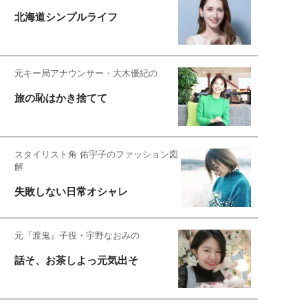
北海道シンプルライフ
元キー局アナウンサー・大木優紀の
旅の恥はかき捨てて
スタイリスト角 佑宇子のファッション図
解
失敗しない日常オシャレ
元『渡鬼』子役・宇野なおみの
話そ、お茶しよっ元気出そ