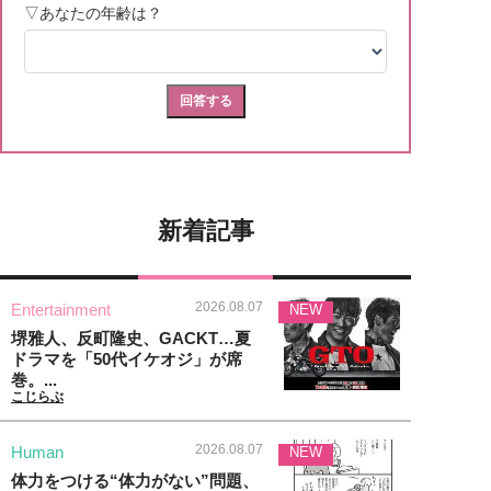
新着記事
2026.08.07
Entertainment
NEW
堺雅人、反町隆史、GACKT…夏
ドラマを「50代イケオジ」が席
巻。...
こじらぶ
2026.08.07
Human
NEW
体力をつける“体力がない”問題、