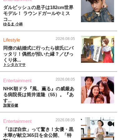
ダルビッシュの息子は182cm世界
モデル！ ラウンドガールやミス
コ...
ゆるま 小林
2026.08.05
Lifestyle
同僚の結婚式に行ったら彼氏にバ
ッタリ！偶然が招いた縁？／びっ
くり体...
トシタカマサ
2026.08.05
Entertainment
NHK朝ドラ『風、薫る』の威厳あ
る病院長は筒井道隆（55）。『あ
す...
加賀谷健
2026.08.05
Entertainment
「ほぼ自炊」って驚き！女優・黒
木華が献立365日を全公開、「特