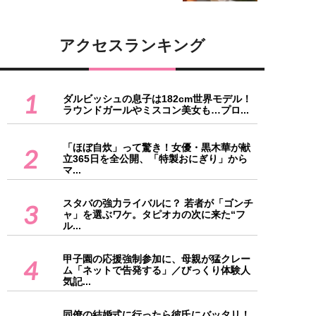
アクセスランキング
1
ダルビッシュの息子は182cm世界モデル！
ラウンドガールやミスコン美女も…プロ...
「ほぼ自炊」って驚き！女優・黒木華が献
2
立365日を全公開、「特製おにぎり」から
マ...
スタバの強力ライバルに？ 若者が「ゴンチ
3
ャ」を選ぶワケ。タピオカの次に来た“フ
ル...
甲子園の応援強制参加に、母親が猛クレー
4
ム「ネットで告発する」／びっくり体験人
気記...
同僚の結婚式に行ったら彼氏にバッタリ！