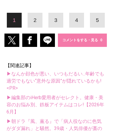
1
2
3
4
5
コメントをする・見る
【関連記事】
▶なんか顔色が悪い、いつもだるい...年齢でも
過労でもない“意外な原因”が隠れているかも!
<PR>
▶編集部のiHerb愛用者がセレクト。健康・美
容のお悩み別、鉄板アイテムはコレ!【2026年
6月】
▶朝ドラ『風、薫る』で「病人役なのに色気
がダダ漏れ」と騒然。39歳・人気俳優が藁の