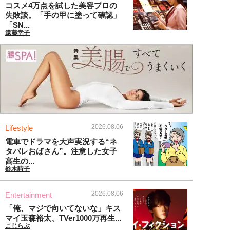
コスメ4万点を試した美容プロの
失敗談。「手の甲に塗って確認」
「SN...
遠藤幸子
2026.08.06
Lifestyle
電車でドラマを大声実況する“ネ
タバレおばさん”。注意した女子
高生の...
鈴木詩子
2026.08.06
Entertainment
「俺、マジで向いてないな」キス
マイ玉森裕太、TVer1000万再生...
こじらぶ