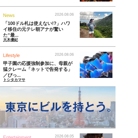
2026.08.06
News
「100ドル札は使えない!?」ハワ
イ移住の元テレ朝アナが驚い
た“最...
大木優紀
2026.08.06
Lifestyle
甲子園の応援強制参加に、母親が
猛クレーム「ネットで告発する」
／びっ...
トシタカマサ
2026.08.05
Entertainment