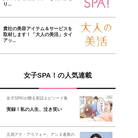
り...
貴社の美容アイテム＆サービスを
取材します！「大人の美活」タイ
アッ...
女子SPA！の人気連載
女子SPA!が贈る実話エピソード集
実録！私の人生、泣き笑い
元局アナ・アラフォー、アンヌ遙香の