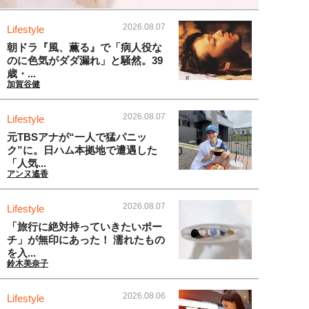
2026.08.07
Lifestyle
朝ドラ『風、薫る』で「病人役な
のに色気がダダ漏れ」と騒然。39
歳・...
加賀谷健
2026.08.07
Lifestyle
元TBSアナが“一人で猛パニッ
ク”に。日ハム本拠地で遭遇した
「人気...
アンヌ遙香
2026.08.07
Lifestyle
「旅行に絶対持っていきたいポー
チ」が無印にあった！ 濡れたもの
を入...
鈴木美奈子
2026.08.06
Lifestyle