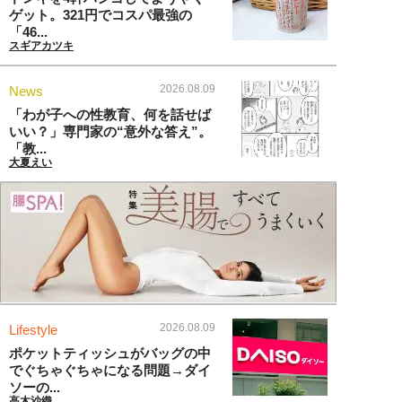
ゲット。321円でコスパ最強の
「46...
スギアカツキ
2026.08.09
News
「わが子への性教育、何を話せば
いい？」専門家の“意外な答え”。
「教...
大夏えい
2026.08.09
Lifestyle
ポケットティッシュがバッグの中
でぐちゃぐちゃになる問題→ダイ
ソーの...
高木沙織