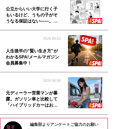
公立からいい大学に行く子
もいるけど、うちの子がそ
うなる保証はない――。…
2026.06.03
人生後半の“賢い生き方”が
わかるSPA!メールマガジン
会員募集中！
2026.06.06
元ディーラー営業マンが暴
露。ガソリン車と比較して
「ハイブリッドカーはお…