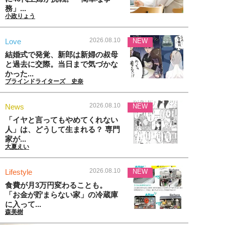
務」...
小政りょう
2026.08.10
Love
NEW
結婚式で発覚、新郎は新婦の叔母
と過去に交際。当日まで気づかな
かった...
ブラインドライターズ 史奈
2026.08.10
News
NEW
「イヤと言ってもやめてくれない
人」は、どうして生まれる？ 専門
家が...
大夏えい
2026.08.10
Lifestyle
NEW
食費が月3万円変わることも。
「お金が貯まらない家」の冷蔵庫
に入って...
森美樹