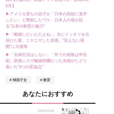
6月】
▶アメリカ育ちの息子が「日本の高校に進学
したい」と懇願したワケ。日本人の母が語
る“日本の教育の魅力”
▶「離婚したいんだよね...」夫にドッキリを仕
掛けた妻。ニヤニヤした直後、“笑えない展
開”に大後悔
▶「夫婦生活はしない」「外での発散は申告
制」産後レスで離婚危機だった夫婦がたどり
着いた“4つの妥協点”
帰国子女
教育
あなたにおすすめ
2026.03.08