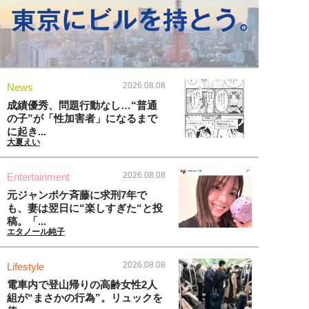
2026.08.08
News
成績優秀、問題行動なし…“普通
の子”が「性加害者」になるまで
に起き...
大夏えい
2026.08.08
Entertainment
元ジャンポケ斉藤に求刑7年で
も、妻は翌日に“楽しすぎた“と投
稿。「...
エタノール純子
2026.08.08
Lifestyle
電車内で登山帰りの高齢女性2人
組が“まさかの行為”。リュックを