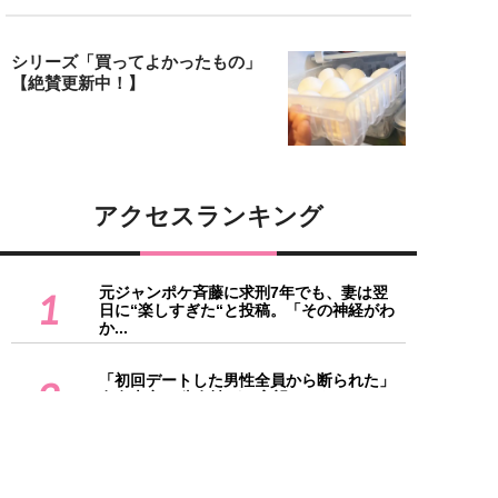
シリーズ「買ってよかったもの」
【絶賛更新中！】
アクセスランキング
元ジャンポケ斉藤に求刑7年でも、妻は翌
1
日に“楽しすぎた“と投稿。「その神経がわ
か...
「初回デートした男性全員から断られた」
2
有名大卒34歳女性が、高望みしないのにお
見...
体力をつける“体力がない”問題、どう乗り
3
越える？50代のリアルすぎる悩みに共感