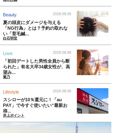
2026.08.09
Beauty
夏の頭皮にダメージを与える
「NG行為」とは？予約の取れな
い「育毛鍼...
白石明世
2026.08.08
Love
「初回デートした男性全員から断
られた」有名大卒34歳女性が、高
望み...
菊乃
2026.08.08
Lifestyle
スシローが10％還元に！「au
PAY」で今すぐ使いたい“最新お
得...
井上ポイント