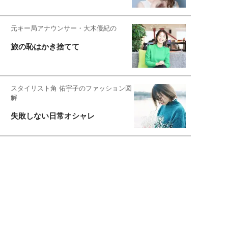
元キー局アナウンサー・大木優紀の
旅の恥はかき捨てて
スタイリスト角 佑宇子のファッション図
解
失敗しない日常オシャレ
元『渡鬼』子役・宇野なおみの
話そ、お茶しよっ元気出そ
宇垣美里が映画への想いを綴る
宇垣美里の沼落ちシネマ