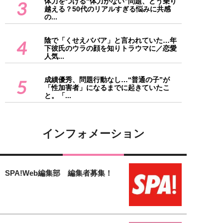
体力をつける“体力がない”問題、どう乗り
3
越える？50代のリアルすぎる悩みに共感
の...
陰で「くせえババア」と言われていた…年
4
下彼氏のウラの顔を知りトラウマに／恋愛
人気...
成績優秀、問題行動なし…“普通の子”が
5
「性加害者」になるまでに起きていたこ
と。「...
インフォメーション
SPA!Web編集部 編集者募集！