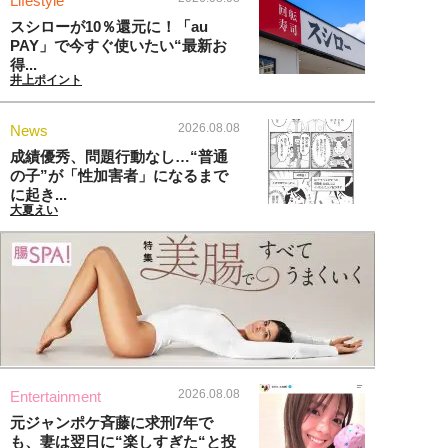
Lifestyle
スシローが10％還元に！「au
PAY」で今すぐ使いたい“最新お
得...
井上ポイント
2026.08.08
News
成績優秀、問題行動なし…“普通
の子”が「性加害者」になるまで
に起き...
大夏えい
2026.08.08
Entertainment
元ジャンポケ斉藤に求刑7年で
も、妻は翌日に“楽しすぎた“と投