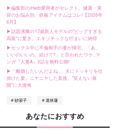
▶編集部のiHerb愛用者がセレクト。健康・美
容のお悩み別、鉄板アイテムはコレ!【2026年
6月】
▶話題沸騰の17歳新人モデルの“ビッグすぎる
両親”に驚き。エキゾチックな佇まいに納得
▶セックス中に不倫相手の妻が帰宅。「あ、
いいのいいの。続けて?」と言われたワケ...マ
ンガ『人妻A』3話を無料公開!
▶「離婚したいんだよね...」夫にドッキリを仕
掛けた妻。ニヤニヤした直後、“笑えない展
開”に大後悔
紗栄子
道休蓮
あなたにおすすめ