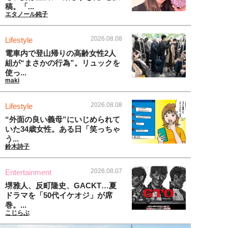
稿。「...
エタノール純子
2026.08.08
Lifestyle
電車内で登山帰りの高齢女性2人
組が“まさかの行為”。リュックを
使っ...
maki
2026.08.08
Lifestyle
“外面の良い義母”にいじめられて
いた34歳女性。ある日「笑っちゃ
う...
鈴木詩子
2026.08.07
Entertainment
堺雅人、反町隆史、GACKT…夏
ドラマを「50代イケオジ」が席
巻。...
こじらぶ