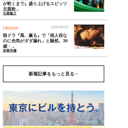
が乾くまで』盛り上げるスピッツ
主題歌...
石黒隆之
2026.08.07
Lifestyle
朝ドラ『風、薫る』で「病人役な
のに色気がダダ漏れ」と騒然。39
歳・...
加賀谷健
新着記事をもっと見る