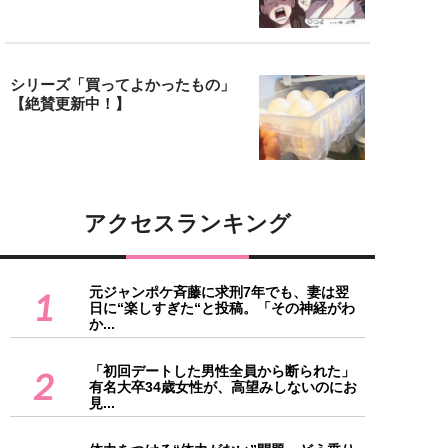
シリーズ「買ってよかったもの」
【絶賛更新中！】
アクセスランキング
元ジャンポケ斉藤に求刑7年でも、妻は翌
1
日に“楽しすぎた“と投稿。「その神経がわ
か...
「初回デートした男性全員から断られた」
2
有名大卒34歳女性が、高望みしないのにお
見...