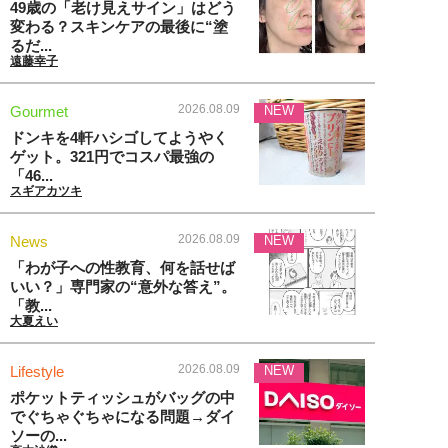
49歳の「老け見えサイン」はどう
変わる？スキンケアの最後に“塗
るだ...
遠藤幸子
2026.08.09
Gourmet
NEW
ドンキを4軒ハシゴしてようやく
ゲット。321円でコスパ最強の
「46...
スギアカツキ
2026.08.09
News
NEW
「わが子への性教育、何を話せば
いい？」専門家の“意外な答え”。
「教...
大夏えい
2026.08.09
Lifestyle
NEW
ポケットティッシュがバッグの中
でぐちゃぐちゃになる問題→ダイ
ソーの...