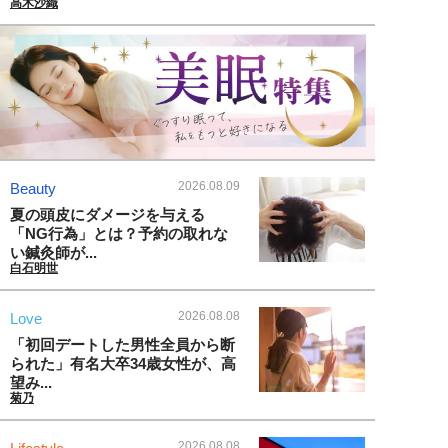
高木沙織
2026.08.09
Beauty
夏の頭皮にダメージを与える
「NG行為」とは？予約の取れな
い鍼灸師が...
白石明世
2026.08.08
Love
「初回デートした男性全員から断
られた」有名大卒34歳女性が、高
望み...
菊乃
2026.08.08