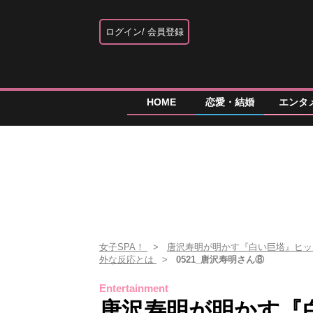
ログイン
会員登録
HOME
恋愛・結婚
エンタ
女子SPA！
唐沢寿明が明かす『白い巨塔』ヒット
外な反応とは
0521_唐沢寿明さん⑧
Entertainment
唐沢寿明が明かす『