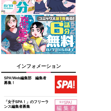
インフォメーション
SPA!Web編集部 編集者
募集！
「女子SPA！」のフリーラ
ンス編集者募集