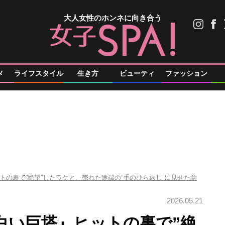
大人女性のホンネに向き合う
メ
ライフスタイル
生き方
ビューティ
ファッション
の裏で”絶望”したワケと、売れた途端の“手のひら返し”に見せた意
2026.05.21
白い巨塔』ヒットの裏で”絶