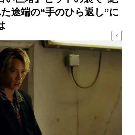
た途端の“手のひら返し”に
は
☓