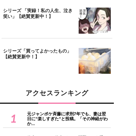
シリーズ 「実録！私の人生、泣き
笑い」【絶賛更新中！】
シリーズ「買ってよかったもの」
【絶賛更新中！】
アクセスランキング
元ジャンポケ斉藤に求刑7年でも、妻は翌
1
日に“楽しすぎた“と投稿。「その神経がわ
か...