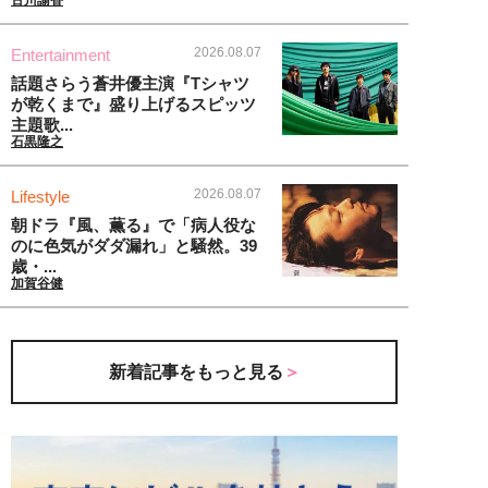
古川諭香
2026.08.07
Entertainment
話題さらう蒼井優主演『Tシャツ
が乾くまで』盛り上げるスピッツ
主題歌...
石黒隆之
2026.08.07
Lifestyle
朝ドラ『風、薫る』で「病人役な
のに色気がダダ漏れ」と騒然。39
歳・...
加賀谷健
新着記事をもっと見る