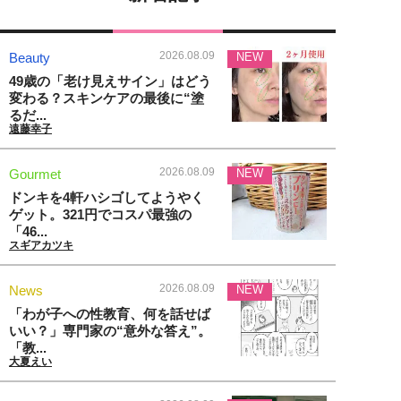
2026.08.09
Beauty
NEW
49歳の「老け見えサイン」はどう
変わる？スキンケアの最後に“塗
るだ...
遠藤幸子
2026.08.09
Gourmet
NEW
ドンキを4軒ハシゴしてようやく
ゲット。321円でコスパ最強の
「46...
スギアカツキ
2026.08.09
News
NEW
「わが子への性教育、何を話せば
いい？」専門家の“意外な答え”。
「教...
大夏えい