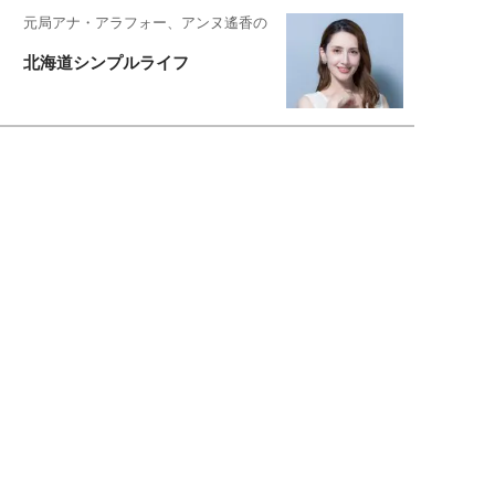
元局アナ・アラフォー、アンヌ遙香の
北海道シンプルライフ
元キー局アナウンサー・大木優紀の
旅の恥はかき捨てて
スタイリスト角 佑宇子のファッション図
解
失敗しない日常オシャレ
元『渡鬼』子役・宇野なおみの
話そ、お茶しよっ元気出そ