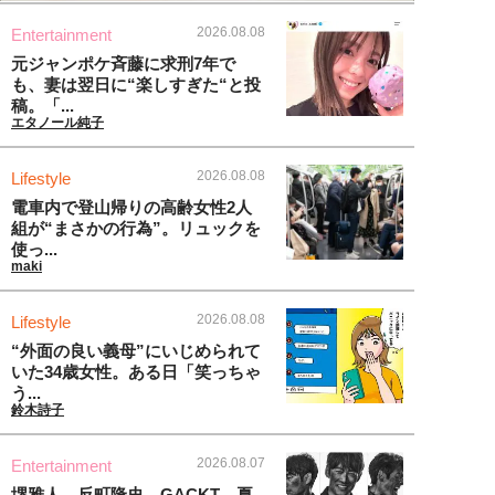
2026.08.08
Entertainment
元ジャンポケ斉藤に求刑7年で
も、妻は翌日に“楽しすぎた“と投
稿。「...
エタノール純子
2026.08.08
Lifestyle
電車内で登山帰りの高齢女性2人
組が“まさかの行為”。リュックを
使っ...
maki
2026.08.08
Lifestyle
“外面の良い義母”にいじめられて
いた34歳女性。ある日「笑っちゃ
う...
鈴木詩子
2026.08.07
Entertainment
堺雅人、反町隆史、GACKT…夏