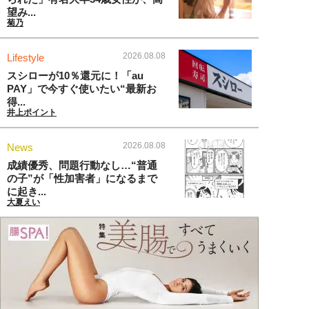
望み...
菊乃
2026.08.08
Lifestyle
スシローが10％還元に！「au
PAY」で今すぐ使いたい“最新お
得...
井上ポイント
2026.08.08
News
成績優秀、問題行動なし…“普通
の子”が「性加害者」になるまで
に起き...
大夏えい