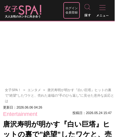
ログイン
会員登録
大人女性のホンネに向き合う
女子SPA！
エンタメ
唐沢寿明が明かす『白い巨塔』ヒットの裏
で”絶望”したワケと、売れた途端の“手のひら返し”に見せた意外な反応と
は
更新日：2026.06.06 04:26
Entertainment
投稿日：2026.05.24 15:47
唐沢寿明が明かす『白い巨塔』ヒ
ットの裏で”絶望”したワケと、売