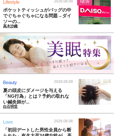
2026.08.09
Lifestyle
NEW
ポケットティッシュがバッグの中
でぐちゃぐちゃになる問題→ダイ
ソーの...
高木沙織
2026.08.09
Beauty
夏の頭皮にダメージを与える
「NG行為」とは？予約の取れな
い鍼灸師が...
白石明世
2026.08.08
Love
「初回デートした男性全員から断
られた」有名大卒34歳女性が、高