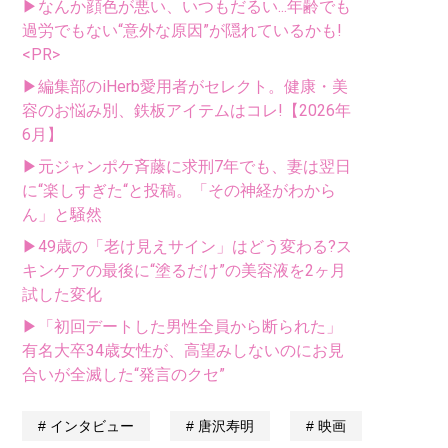
▶なんか顔色が悪い、いつもだるい...年齢でも
過労でもない“意外な原因”が隠れているかも!
<PR>
▶編集部のiHerb愛用者がセレクト。健康・美
容のお悩み別、鉄板アイテムはコレ!【2026年
6月】
▶元ジャンポケ斉藤に求刑7年でも、妻は翌日
に“楽しすぎた“と投稿。「その神経がわから
ん」と騒然
▶49歳の「老け見えサイン」はどう変わる?ス
キンケアの最後に“塗るだけ”の美容液を2ヶ月
試した変化
▶「初回デートした男性全員から断られた」
有名大卒34歳女性が、高望みしないのにお見
合いが全滅した“発言のクセ”
インタビュー
唐沢寿明
映画