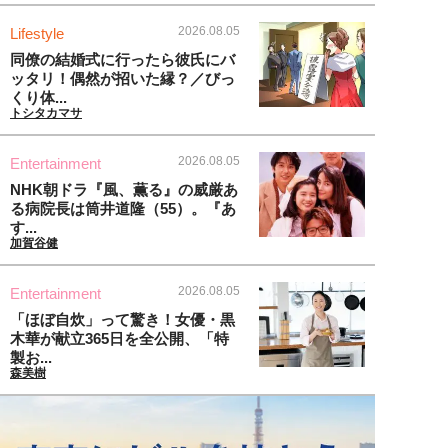
2026.08.05
Lifestyle
同僚の結婚式に行ったら彼氏にバ
ッタリ！偶然が招いた縁？／びっ
くり体...
トシタカマサ
2026.08.05
Entertainment
NHK朝ドラ『風、薫る』の威厳あ
る病院長は筒井道隆（55）。『あ
す...
加賀谷健
2026.08.05
Entertainment
「ほぼ自炊」って驚き！女優・黒
木華が献立365日を全公開、「特
製お...
森美樹