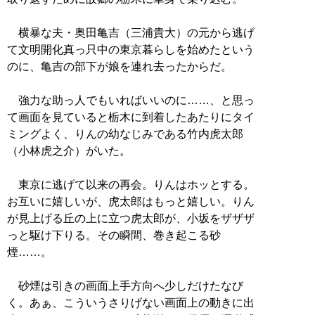
横暴な夫・奥田亀吉（三浦貴大）の元から逃げ
て文明開化真っ只中の東京暮らしを始めたという
のに、亀吉の部下が娘を連れ去ったからだ。
強力な助っ人でもいればいいのに……、と思っ
て画面を見ていると栃木に到着したあたりにタイ
ミングよく、りんの幼なじみである竹内虎太郎
（小林虎之介）がいた。
東京に逃げて以来の再会。りんはホッとする。
お互いに嬉しいが、虎太郎はもっと嬉しい。りん
が見上げる丘の上に立つ虎太郎が、小坂をザザザ
っと駆け下りる。その瞬間、巻き起こる砂
煙……。
砂煙は引きの画面上手方向へ少しだけたなび
く。あぁ、こういうさりげない画面上の動きに出