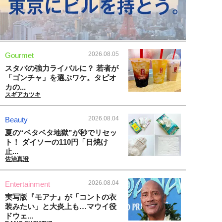
2026.08.05
Gourmet
スタバの強力ライバルに？ 若者が
「ゴンチャ」を選ぶワケ。タピオ
カの...
スギアカツキ
2026.08.04
Beauty
夏の“ベタベタ地獄”が秒でリセッ
ト！ ダイソーの110円「日焼け
止...
佐治真澄
2026.08.04
Entertainment
実写版『モアナ』が「コントの衣
装みたい」と大炎上も…マウイ役
ドウェ...