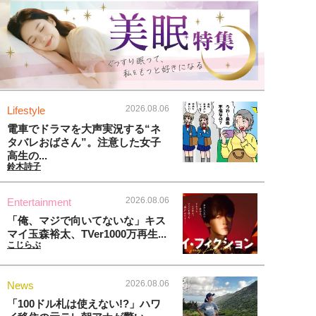
2026.08.06
Lifestyle
電車でドラマを大声実況する“ネ
タバレおばさん”。注意した女子
高生の...
鈴木詩子
2026.08.06
Entertainment
「俺、マジで向いてないな」キス
マイ玉森裕太、TVer1000万再生...
こじらぶ
2026.08.06
News
「100ドル札は使えない!?」ハワ