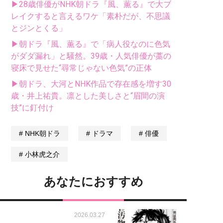
▶28歳俳優がNHK朝ドラ『風、薫る』で大ブ
レイクすると言えるワケ「素朴だが、不思議
とジンとくる」
▶朝ドラ『風、薫る』で「病人役なのに色気
がダダ漏れ」と騒然。39歳・人気俳優が藁の
寝床で見せた“尋常じゃない色気”の正体
▶朝ドラ、大河とNHK作品で存在感を増す30
歳・井上祐貴。凛とした美しさと“眉間の演
技”に釘付け
NHK朝ドラ
ドラマ
俳優
小林虎之介
あなたにおすすめ
2026.03.27