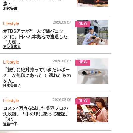
歳・...
加賀谷健
2026.08.07
Lifestyle
NEW
元TBSアナが“一人で猛パニッ
ク”に。日ハム本拠地で遭遇した
「人気...
アンヌ遙香
2026.08.07
Lifestyle
NEW
「旅行に絶対持っていきたいポー
チ」が無印にあった！ 濡れたもの
を入...
鈴木美奈子
2026.08.06
Lifestyle
NEW
コスメ4万点を試した美容プロの
失敗談。「手の甲に塗って確認」
「SN...
遠藤幸子