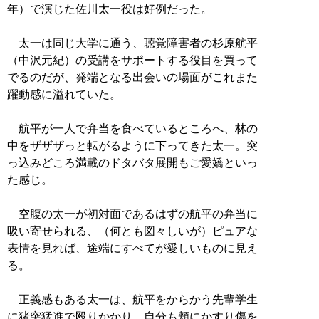
年）で演じた佐川太一役は好例だった。
太一は同じ大学に通う、聴覚障害者の杉原航平
（中沢元紀）の受講をサポートする役目を買って
でるのだが、発端となる出会いの場面がこれまた
躍動感に溢れていた。
航平が一人で弁当を食べているところへ、林の
中をザザザっと転がるように下ってきた太一。突
っ込みどころ満載のドタバタ展開もご愛嬌といっ
た感じ。
空腹の太一が初対面であるはずの航平の弁当に
吸い寄せられる、（何とも図々しいが）ピュアな
表情を見れば、途端にすべてが愛しいものに見え
る。
正義感もある太一は、航平をからかう先輩学生
に猪突猛進で殴りかかり、自分も頬にかすり傷を