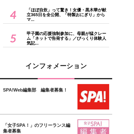
「ほぼ自炊」って驚き！女優・黒木華が献
4
立365日を全公開、「特製おにぎり」から
マ...
甲子園の応援強制参加に、母親が猛クレー
5
ム「ネットで告発する」／びっくり体験人
気記...
インフォメーション
SPA!Web編集部 編集者募集！
「女子SPA！」のフリーランス編
集者募集