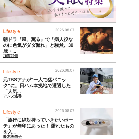
2026.08.07
Lifestyle
朝ドラ『風、薫る』で「病人役な
のに色気がダダ漏れ」と騒然。39
歳・...
加賀谷健
2026.08.07
Lifestyle
元TBSアナが“一人で猛パニッ
ク”に。日ハム本拠地で遭遇した
「人気...
アンヌ遙香
2026.08.07
Lifestyle
「旅行に絶対持っていきたいポー
チ」が無印にあった！ 濡れたもの
を入...
鈴木美奈子