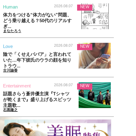
2026.08.07
Human
NEW
体力をつける“体力がない”問題、
どう乗り越える？50代のリアルす
ぎ...
まなたろう
2026.08.07
Love
NEW
陰で「くせえババア」と言われて
いた…年下彼氏のウラの顔を知り
トラウ...
古川諭香
2026.08.07
Entertainment
NEW
話題さらう蒼井優主演『Tシャツ
が乾くまで』盛り上げるスピッツ
主題歌...
石黒隆之