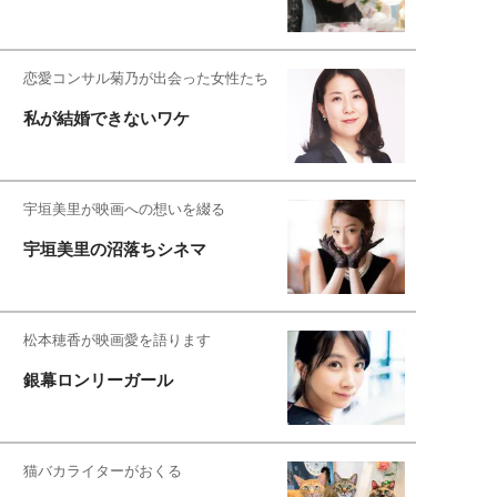
恋愛コンサル菊乃が出会った女性たち
私が結婚できないワケ
宇垣美里が映画への想いを綴る
宇垣美里の沼落ちシネマ
松本穂香が映画愛を語ります
銀幕ロンリーガール
猫バカライターがおくる