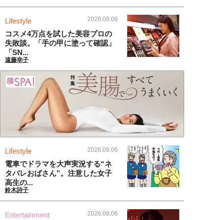
2026.08.06
Lifestyle
コスメ4万点を試した美容プロの
失敗談。「手の甲に塗って確認」
「SN...
遠藤幸子
2026.08.06
Lifestyle
電車でドラマを大声実況する“ネ
タバレおばさん”。注意した女子
高生の...
鈴木詩子
2026.08.06
Entertainment