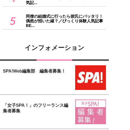
気記...
同僚の結婚式に行ったら彼氏にバッタリ！
5
偶然が招いた縁？／びっくり体験人気記事
BE...
インフォメーション
SPA!Web編集部 編集者募集！
「女子SPA！」のフリーランス編
集者募集