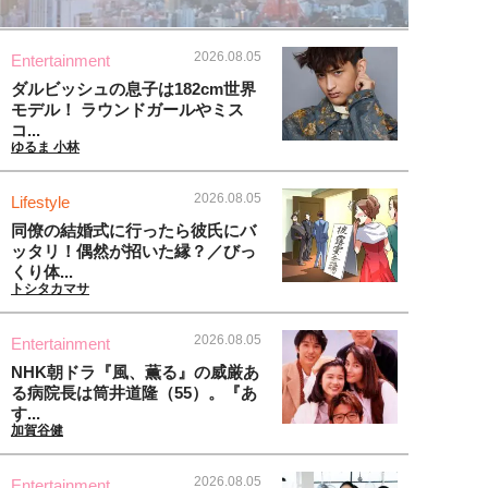
2026.08.05
Entertainment
ダルビッシュの息子は182cm世界
モデル！ ラウンドガールやミス
コ...
ゆるま 小林
2026.08.05
Lifestyle
同僚の結婚式に行ったら彼氏にバ
ッタリ！偶然が招いた縁？／びっ
くり体...
トシタカマサ
2026.08.05
Entertainment
NHK朝ドラ『風、薫る』の威厳あ
る病院長は筒井道隆（55）。『あ
す...
加賀谷健
2026.08.05
Entertainment