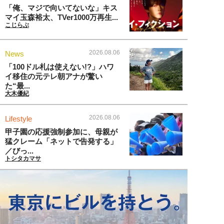
「俺、マジで向いてないな」キス
マイ玉森裕太、TVer1000万再生...
こじらぶ
2026.08.06
News
「100ドル札は使えない!?」ハワ
イ移住の元テレ朝アナが驚い
た“最...
大木優紀
2026.08.06
Lifestyle
甲子園の応援強制参加に、母親が
猛クレーム「ネットで告発する」
／びっ...
トシタカマサ