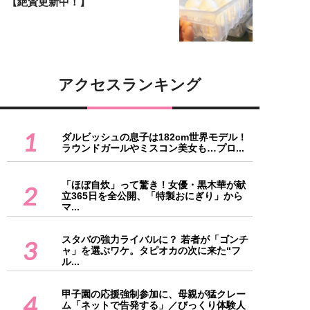
【絶賛更新中！】
アクセスランキング
1
ダルビッシュの息子は182cm世界モデル！
ラウンドガールやミスコン美女も…プロ...
「ほぼ自炊」って驚き！女優・黒木華が献
2
立365日を全公開、「特製おにぎり」から
マ...
スタバの強力ライバルに？ 若者が「ゴンチ
3
ャ」を選ぶワケ。タピオカの次に来た“フ
ル...
甲子園の応援強制参加に、母親が猛クレー
4
ム「ネットで告発する」／びっくり体験人