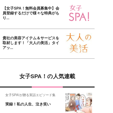
【女子SPA！無料会員募集中】会
員登録するだけで様々な特典がも
り...
貴社の美容アイテム＆サービスを
取材します！「大人の美活」タイ
アッ...
女子SPA！の人気連載
女子SPA!が贈る実話エピソード集
実録！私の人生、泣き笑い