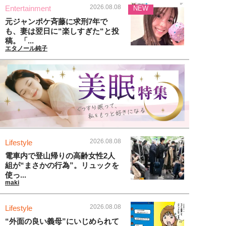
2026.08.08
Entertainment
NEW
元ジャンポケ斉藤に求刑7年で
も、妻は翌日に“楽しすぎた“と投
稿。「...
エタノール純子
2026.08.08
Lifestyle
電車内で登山帰りの高齢女性2人
組が“まさかの行為”。リュックを
使っ...
maki
2026.08.08
Lifestyle
“外面の良い義母”にいじめられて