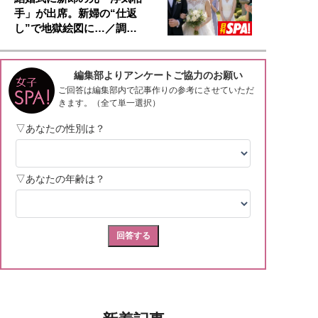
手」が出席。新婦の“仕返
し”で地獄絵図に…／調…