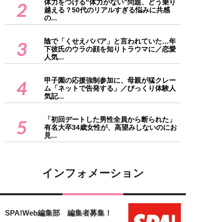
体力をつける“体力がない”問題、どう乗り
2
越える？50代のリアルすぎる悩みに共感
の...
陰で「くせえババア」と言われていた…年
3
下彼氏のウラの顔を知りトラウマに／恋愛
人気...
甲子園の応援強制参加に、母親が猛クレー
4
ム「ネットで告発する」／びっくり体験人
気記...
「初回デートした男性全員から断られた」
5
有名大卒34歳女性が、高望みしないのにお
見...
インフォメーション
SPA!Web編集部 編集者募集！