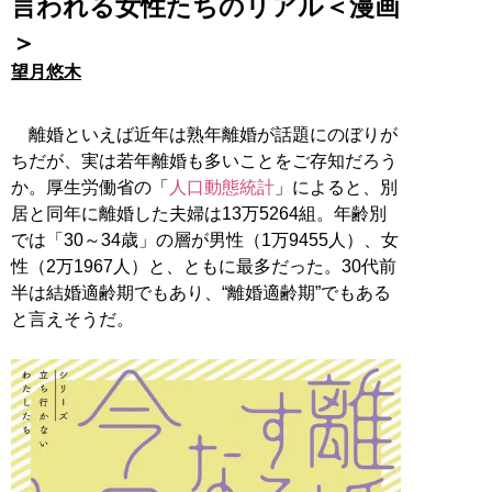
言われる女性たちのリアル＜漫画
＞
望月悠木
離婚といえば近年は熟年離婚が話題にのぼりが
ちだが、実は若年離婚も多いことをご存知だろう
か。厚生労働省の「
人口動態統計
」によると、別
居と同年に離婚した夫婦は13万5264組。年齢別
では「30～34歳」の層が男性（1万9455人）、女
性（2万1967人）と、ともに最多だった。30代前
半は結婚適齢期でもあり、“離婚適齢期”でもある
と言えそうだ。