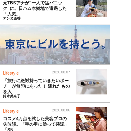
元TBSアナが“一人で猛パニッ
ク”に。日ハム本拠地で遭遇した
「人気...
アンヌ遙香
2026.08.07
Lifestyle
「旅行に絶対持っていきたいポー
チ」が無印にあった！ 濡れたもの
を入...
鈴木美奈子
2026.08.06
Lifestyle
コスメ4万点を試した美容プロの
失敗談。「手の甲に塗って確認」
「SN...