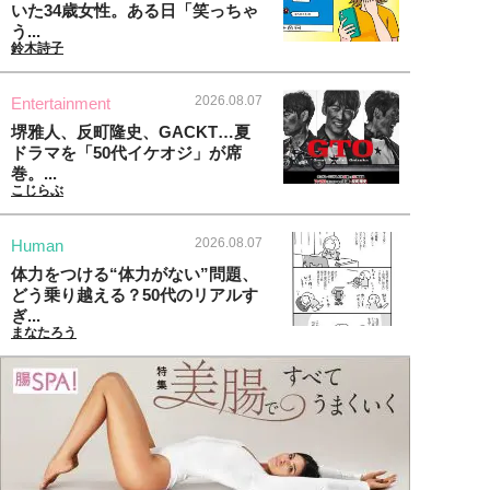
いた34歳女性。ある日「笑っちゃ
う...
鈴木詩子
2026.08.07
Entertainment
堺雅人、反町隆史、GACKT…夏
ドラマを「50代イケオジ」が席
巻。...
こじらぶ
2026.08.07
Human
体力をつける“体力がない”問題、
どう乗り越える？50代のリアルす
ぎ...
まなたろう