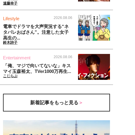
遠藤幸子
2026.08.06
Lifestyle
電車でドラマを大声実況する“ネ
タバレおばさん”。注意した女子
高生の...
鈴木詩子
2026.08.06
Entertainment
「俺、マジで向いてないな」キス
マイ玉森裕太、TVer1000万再生...
こじらぶ
新着記事をもっと見る