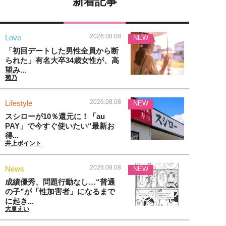
新着記事
2026.08.08
Love
NEW
「初回デートした男性全員から断
られた」有名大卒34歳女性が、高
望み...
菊乃
2026.08.08
Lifestyle
NEW
スシローが10％還元に！「au
PAY」で今すぐ使いたい“最新お
得...
井上ポイント
2026.08.08
News
NEW
成績優秀、問題行動なし…“普通
の子”が「性加害者」になるまで
に起き...
大夏えい