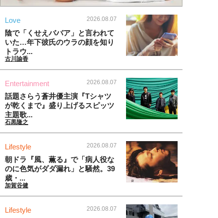
2026.08.07
Love
陰で「くせえババア」と言われて
いた…年下彼氏のウラの顔を知り
トラウ...
古川諭香
2026.08.07
Entertainment
話題さらう蒼井優主演『Tシャツ
が乾くまで』盛り上げるスピッツ
主題歌...
石黒隆之
2026.08.07
Lifestyle
朝ドラ『風、薫る』で「病人役な
のに色気がダダ漏れ」と騒然。39
歳・...
加賀谷健
2026.08.07
Lifestyle