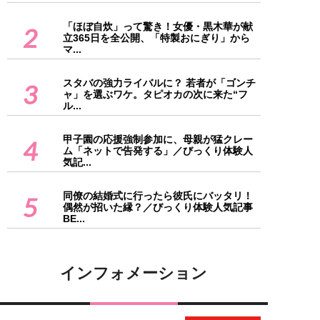
「ほぼ自炊」って驚き！女優・黒木華が献
2
立365日を全公開、「特製おにぎり」から
マ...
スタバの強力ライバルに？ 若者が「ゴンチ
3
ャ」を選ぶワケ。タピオカの次に来た“フ
ル...
甲子園の応援強制参加に、母親が猛クレー
4
ム「ネットで告発する」／びっくり体験人
気記...
同僚の結婚式に行ったら彼氏にバッタリ！
5
偶然が招いた縁？／びっくり体験人気記事
BE...
インフォメーション