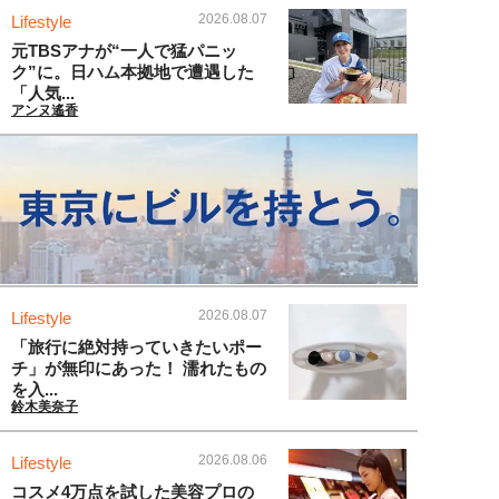
2026.08.07
Lifestyle
元TBSアナが“一人で猛パニッ
ク”に。日ハム本拠地で遭遇した
「人気...
アンヌ遙香
2026.08.07
Lifestyle
「旅行に絶対持っていきたいポー
チ」が無印にあった！ 濡れたもの
を入...
鈴木美奈子
2026.08.06
Lifestyle
コスメ4万点を試した美容プロの