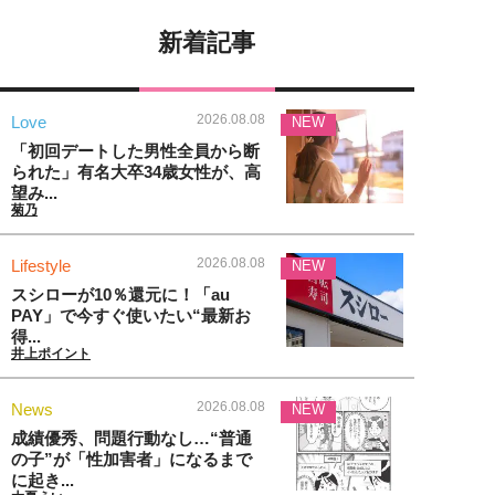
新着記事
2026.08.08
Love
NEW
「初回デートした男性全員から断
られた」有名大卒34歳女性が、高
望み...
菊乃
2026.08.08
Lifestyle
NEW
スシローが10％還元に！「au
PAY」で今すぐ使いたい“最新お
得...
井上ポイント
2026.08.08
News
NEW
成績優秀、問題行動なし…“普通
の子”が「性加害者」になるまで
に起き...