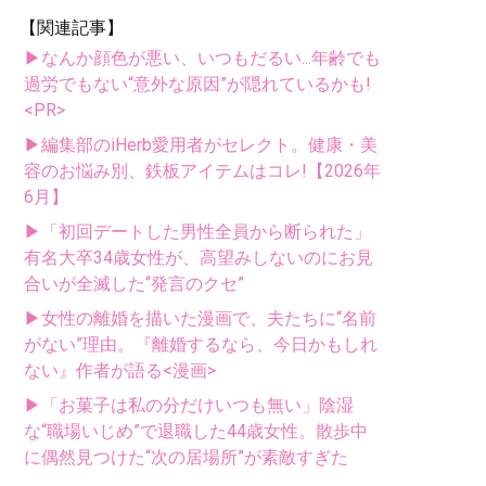
【関連記事】
▶なんか顔色が悪い、いつもだるい...年齢でも
過労でもない“意外な原因”が隠れているかも!
<PR>
▶編集部のiHerb愛用者がセレクト。健康・美
容のお悩み別、鉄板アイテムはコレ!【2026年
6月】
▶「初回デートした男性全員から断られた」
有名大卒34歳女性が、高望みしないのにお見
合いが全滅した“発言のクセ”
▶女性の離婚を描いた漫画で、夫たちに“名前
がない”理由。『離婚するなら、今日かもしれ
ない』作者が語る<漫画>
▶「お菓子は私の分だけいつも無い」陰湿
な“職場いじめ”で退職した44歳女性。散歩中
に偶然見つけた“次の居場所”が素敵すぎた