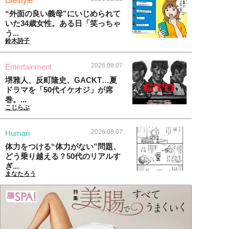
Lifestyle
“外面の良い義母”にいじめられて
いた34歳女性。ある日「笑っちゃ
う...
鈴木詩子
2026.08.07
Entertainment
堺雅人、反町隆史、GACKT…夏
ドラマを「50代イケオジ」が席
巻。...
こじらぶ
2026.08.07
Human
体力をつける“体力がない”問題、
どう乗り越える？50代のリアルす
ぎ...
まなたろう