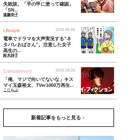
失敗談。「手の甲に塗って確認」
「SN...
遠藤幸子
2026.08.06
Lifestyle
電車でドラマを大声実況する“ネ
タバレおばさん”。注意した女子
高生の...
鈴木詩子
2026.08.06
Entertainment
「俺、マジで向いてないな」キス
マイ玉森裕太、TVer1000万再生...
こじらぶ
新着記事をもっと見る