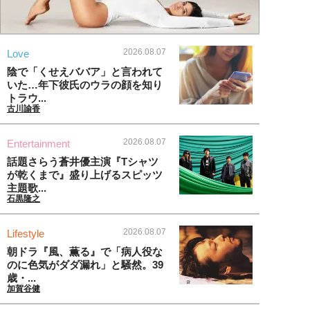
2026.08.07
Love
陰で「くせえババア」と言われて
いた…年下彼氏のウラの顔を知り
トラウ...
古川諭香
2026.08.07
Entertainment
話題さらう蒼井優主演『Tシャツ
が乾くまで』盛り上げるスピッツ
主題歌...
石黒隆之
2026.08.07
Lifestyle
朝ドラ『風、薫る』で「病人役な
のに色気がダダ漏れ」と騒然。39
歳・...
加賀谷健