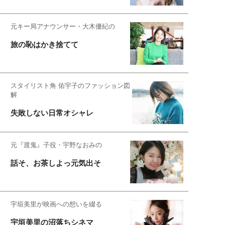
元キー局アナウンサー・大木優紀の
旅の恥はかき捨てて
スタイリスト角 佑宇子のファッション図
解
失敗しない日常オシャレ
元『渡鬼』子役・宇野なおみの
話そ、お茶しよっ元気出そ
宇垣美里が映画への想いを綴る
宇垣美里の沼落ちシネマ