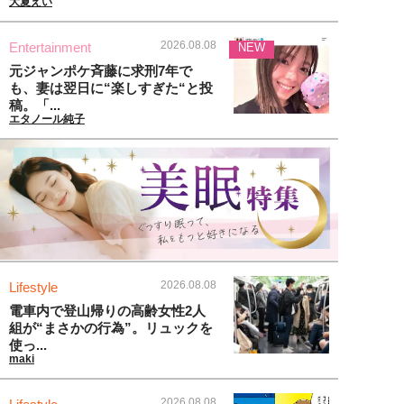
大夏えい
2026.08.08
Entertainment
NEW
元ジャンポケ斉藤に求刑7年で
も、妻は翌日に“楽しすぎた“と投
稿。「...
エタノール純子
2026.08.08
Lifestyle
電車内で登山帰りの高齢女性2人
組が“まさかの行為”。リュックを
使っ...
maki
2026.08.08