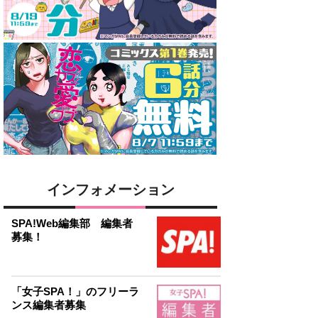
インフォメーション
SPA!Web編集部 編集者
募集！
「女子SPA！」のフリーラ
ンス編集者募集