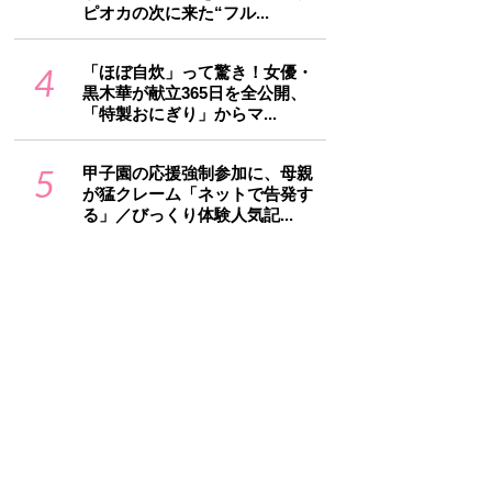
ピオカの次に来た“フル...
4
「ほぼ自炊」って驚き！女優・
黒木華が献立365日を全公開、
「特製おにぎり」からマ...
5
甲子園の応援強制参加に、母親
が猛クレーム「ネットで告発す
る」／びっくり体験人気記...