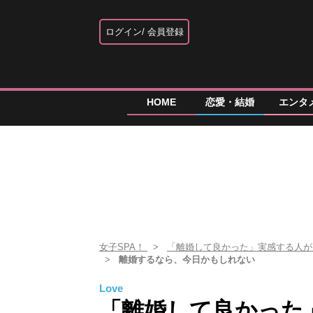
ログイン
会員登録
HOME
恋愛・結婚
エンタ
女子SPA！
「離婚して良かった」実感する人が
離婚するなら、今日かもしれない
Love
「離婚して良かった