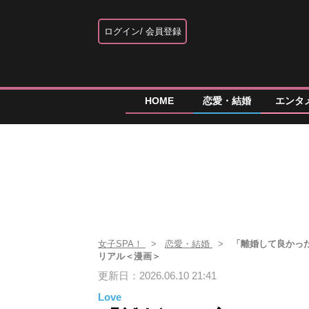
ログイン
会員登録
HOME
恋愛・結婚
エンタ
女子SPA！
恋愛・結婚
「離婚して良かっ
リアル＜漫画＞
更新日：2026.06.10 21:41
Love