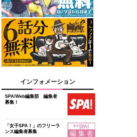
インフォメーション
SPA!Web編集部 編集者
募集！
「女子SPA！」のフリーラ
ンス編集者募集