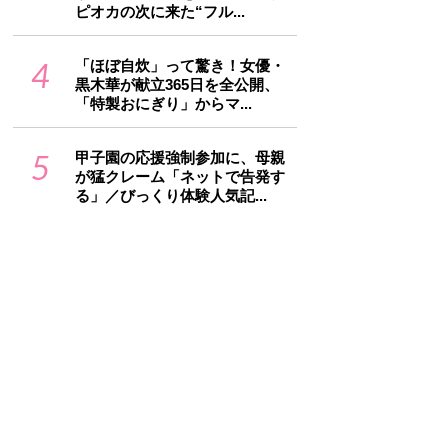
ピオカの次に来た“フル...
4
「ほぼ自炊」って驚き！女優・
黒木華が献立365日を全公開、
「特製おにぎり」からマ...
5
甲子園の応援強制参加に、母親
が猛クレーム「ネットで告発す
る」／びっくり体験人気記...