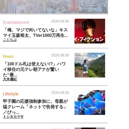
2026.08.06
Entertainment
「俺、マジで向いてないな」キス
マイ玉森裕太、TVer1000万再生...
こじらぶ
2026.08.06
News
「100ドル札は使えない!?」ハワ
イ移住の元テレ朝アナが驚い
た“最...
大木優紀
2026.08.06
Lifestyle
甲子園の応援強制参加に、母親が
猛クレーム「ネットで告発する」
／びっ...
トシタカマサ