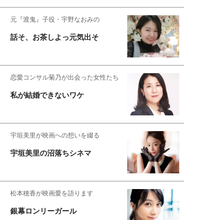
元『渡鬼』子役・宇野なおみの
話そ、お茶しよっ元気出そ
恋愛コンサル菊乃が出会った女性たち
私が結婚できないワケ
宇垣美里が映画への想いを綴る
宇垣美里の沼落ちシネマ
松本穂香が映画愛を語ります
銀幕ロンリーガール