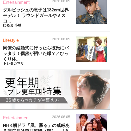
2026.08.05
Entertainment
ダルビッシュの息子は182cm世界
モデル！ ラウンドガールやミス
コ...
ゆるま 小林
2026.08.05
Lifestyle
同僚の結婚式に行ったら彼氏にバ
ッタリ！偶然が招いた縁？／びっ
くり体...
トシタカマサ
2026.08.05
Entertainment
NHK朝ドラ『風、薫る』の威厳あ
る病院長は筒井道隆（55）。『あ