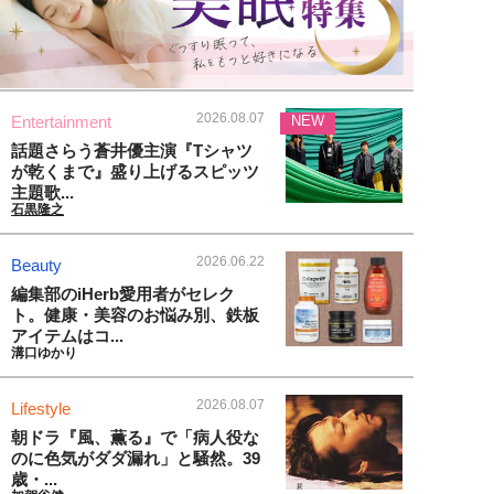
2026.08.07
Entertainment
NEW
話題さらう蒼井優主演『Tシャツ
が乾くまで』盛り上げるスピッツ
主題歌...
石黒隆之
2026.06.22
Beauty
編集部のiHerb愛用者がセレク
ト。健康・美容のお悩み別、鉄板
アイテムはコ...
溝口ゆかり
2026.08.07
Lifestyle
朝ドラ『風、薫る』で「病人役な
のに色気がダダ漏れ」と騒然。39
歳・...