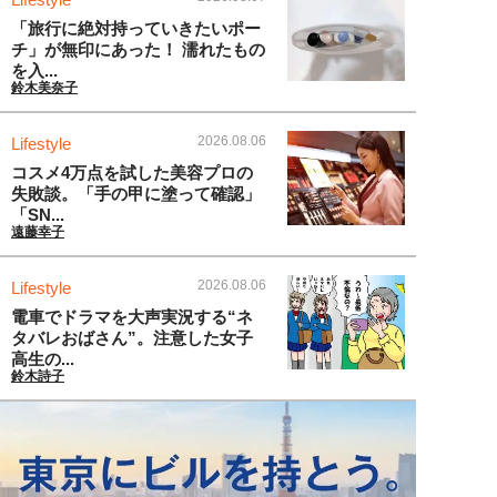
「旅行に絶対持っていきたいポー
チ」が無印にあった！ 濡れたもの
を入...
鈴木美奈子
2026.08.06
Lifestyle
コスメ4万点を試した美容プロの
失敗談。「手の甲に塗って確認」
「SN...
遠藤幸子
2026.08.06
Lifestyle
電車でドラマを大声実況する“ネ
タバレおばさん”。注意した女子
高生の...
鈴木詩子