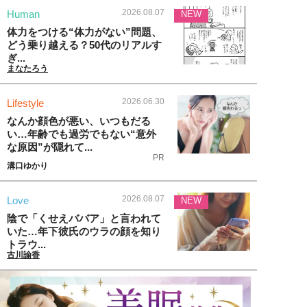
2026.08.07
Human
NEW
体力をつける“体力がない”問題、
どう乗り越える？50代のリアルす
ぎ...
まなたろう
2026.06.30
Lifestyle
なんか顔色が悪い、いつもだる
い…年齢でも過労でもない“意外
な原因”が隠れて...
PR
溝口ゆかり
2026.08.07
Love
NEW
陰で「くせえババア」と言われて
いた…年下彼氏のウラの顔を知り
トラウ...
古川諭香