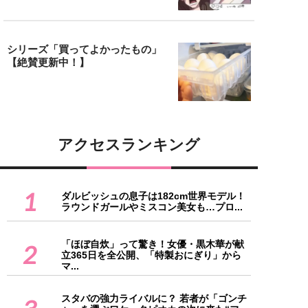
シリーズ「買ってよかったもの」
【絶賛更新中！】
アクセスランキング
1
ダルビッシュの息子は182cm世界モデル！
ラウンドガールやミスコン美女も…プロ...
「ほぼ自炊」って驚き！女優・黒木華が献
2
立365日を全公開、「特製おにぎり」から
マ...
スタバの強力ライバルに？ 若者が「ゴンチ