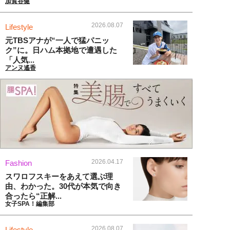
加賀谷健
2026.08.07
Lifestyle
元TBSアナが“一人で猛パニッ
ク”に。日ハム本拠地で遭遇した
「人気...
アンヌ遙香
2026.04.17
Fashion
スワロフスキーをあえて選ぶ理
由、わかった。30代が本気で向き
合ったら“正解...
女子SPA！編集部
2026.08.07
Lifestyle