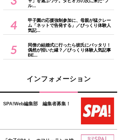
3
ャ」を選ぶワケ。タピオカの次に来た“フ
ル...
甲子園の応援強制参加に、母親が猛クレー
4
ム「ネットで告発する」／びっくり体験人
気記...
同僚の結婚式に行ったら彼氏にバッタリ！
5
偶然が招いた縁？／びっくり体験人気記事
BE...
インフォメーション
SPA!Web編集部 編集者募集！