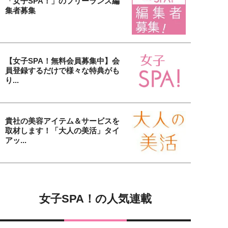
「女子SPA！」のフリーランス編
集者募集
【女子SPA！無料会員募集中】会
員登録するだけで様々な特典がも
り...
貴社の美容アイテム＆サービスを
取材します！「大人の美活」タイ
アッ...
女子SPA！の人気連載