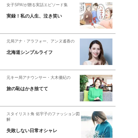
女子SPA!が贈る実話エピソード集
実録！私の人生、泣き笑い
元局アナ・アラフォー、アンヌ遙香の
北海道シンプルライフ
元キー局アナウンサー・大木優紀の
旅の恥はかき捨てて
スタイリスト角 佑宇子のファッション図
解
失敗しない日常オシャレ