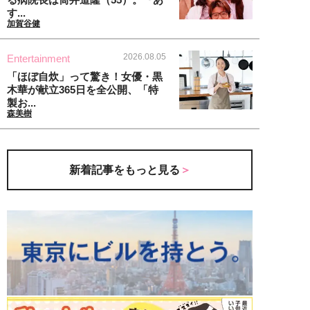
す...
加賀谷健
2026.08.05
Entertainment
「ほぼ自炊」って驚き！女優・黒
木華が献立365日を全公開、「特
製お...
森美樹
新着記事をもっと見る