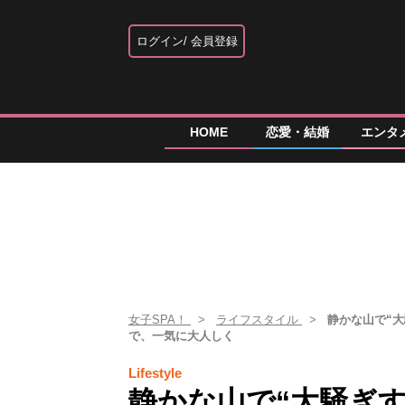
ログイン
会員登録
HOME
恋愛・結婚
エンタ
女子SPA！
ライフスタイル
静かな山で“
で、一気に大人しく
Lifestyle
静かな山で“大騒ぎ