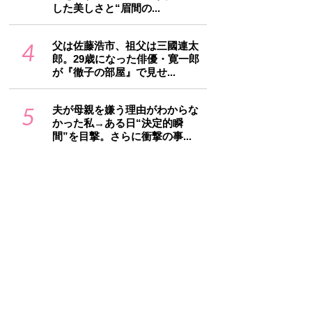
した美しさと“眉間の...
4
父は佐藤浩市、祖父は三國連太
郎。29歳になった俳優・寛一郎
が『徹子の部屋』で見せ...
5
夫が母親を嫌う理由がわからな
かった私→ある日“決定的瞬
間”を目撃。さらに衝撃の事...