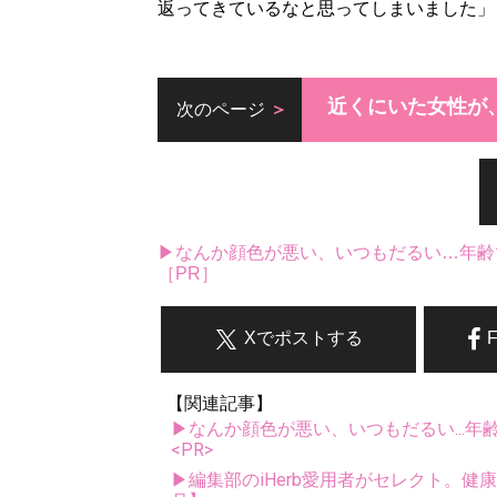
返ってきているなと思ってしまいました」
近くにいた女性が
次のページ
▶なんか顔色が悪い、いつもだるい…年齢
［PR］
Xでポストする
【関連記事】
▶なんか顔色が悪い、いつもだるい...年
<PR>
▶編集部のiHerb愛用者がセレクト。健