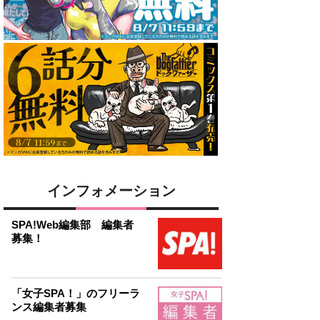
インフォメーション
SPA!Web編集部 編集者
募集！
「女子SPA！」のフリーラ
ンス編集者募集