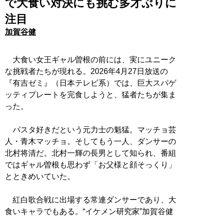
で大食い対決にも挑む多才ぶりに
注目
加賀谷健
大食い女王ギャル曽根の前には、実にユニーク
な挑戦者たちが現れる。2026年4月27日放送の
『有吉ゼミ』（日本テレビ系）では、巨大スパゲ
ッティプレートを完食しようと、猛者たちが集ま
った。
パスタ好きだという元力士の魁猛。マッチョ芸
人・青木マッチョ。そしてもう一人、ダンサーの
北村将清だ。北村一輝の長男として知られ、番組
ではギャル曽根も思わず「お父様と顔そっくり」
とときめいていた。
紅白歌合戦に出場する常連ダンサーであり、大
食いキャラでもある。“イケメン研究家”加賀谷健