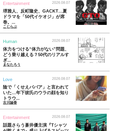
2026.08.07
Entertainment
堺雅人、反町隆史、GACKT…夏
ドラマを「50代イケオジ」が席
巻。...
こじらぶ
2026.08.07
Human
体力をつける“体力がない”問題、
どう乗り越える？50代のリアルす
ぎ...
まなたろう
2026.08.07
Love
陰で「くせえババア」と言われて
いた…年下彼氏のウラの顔を知り
トラウ...
古川諭香
2026.08.07
Entertainment
話題さらう蒼井優主演『Tシャツ
が乾くまで』盛り上げるスピッツ