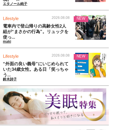
エタノール純子
2026.08.08
Lifestyle
NEW
電車内で登山帰りの高齢女性2人
組が“まさかの行為”。リュックを
使っ...
maki
2026.08.08
Lifestyle
NEW
“外面の良い義母”にいじめられて
いた34歳女性。ある日「笑っちゃ
う...
鈴木詩子