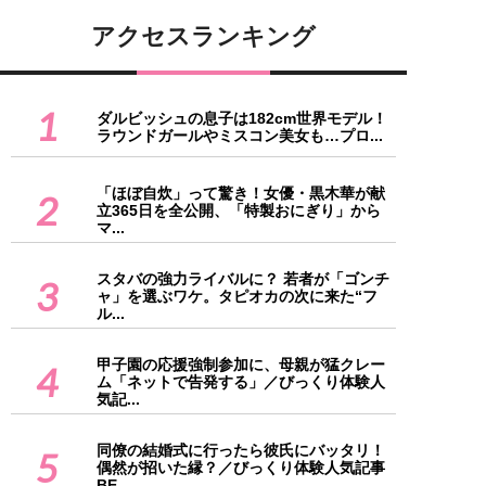
アクセスランキング
1
ダルビッシュの息子は182cm世界モデル！
ラウンドガールやミスコン美女も…プロ...
「ほぼ自炊」って驚き！女優・黒木華が献
2
立365日を全公開、「特製おにぎり」から
マ...
スタバの強力ライバルに？ 若者が「ゴンチ
3
ャ」を選ぶワケ。タピオカの次に来た“フ
ル...
甲子園の応援強制参加に、母親が猛クレー
4
ム「ネットで告発する」／びっくり体験人
気記...
同僚の結婚式に行ったら彼氏にバッタリ！
5
偶然が招いた縁？／びっくり体験人気記事
BE...