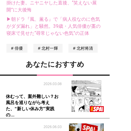
掛けた妻。ニヤニヤした直後、“笑えない展
開”に大後悔
▶朝ドラ『風、薫る』で「病人役なのに色気
がダダ漏れ」と騒然。39歳・人気俳優が藁の
寝床で見せた“尋常じゃない色気”の正体
俳優
北村一輝
北村将清
あなたにおすすめ
2026.03.08
休むって、案外難しい？お
風呂を巡りながら考え
た、“新しい休み方”実践
の…
2026.06.03