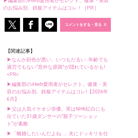
▶編集部のiHerb愛用者がセレクト。健康・美容
のお悩み別、鉄板アイテムはコレ！［PR］
コメントをする・見る
【関連記事】
▶なんか顔色が悪い、いつもだるい...年齢でも
過労でもない“意外な原因”が隠れているかも!
<PR>
▶編集部のiHerb愛用者がセレクト。健康・美
容のお悩み別、鉄板アイテムはコレ!【2026年
6月】
▶父は人気イケオジ俳優。実はNHK紅白にも
出ていた31歳ダンサーの“親子ツーショッ
ト“が素敵
▶「離婚したいんだよね...」夫にドッキリを仕