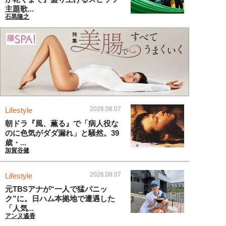
主題歌...
石黒隆之
2026.08.07
Lifestyle
朝ドラ『風、薫る』で「病人役な
のに色気がダダ漏れ」と騒然。39
歳・...
加賀谷健
2026.08.07
Lifestyle
元TBSアナが“一人で猛パニッ
ク”に。日ハム本拠地で遭遇した
「人気...
アンヌ遙香