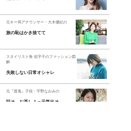
元キー局アナウンサー・大木優紀の
旅の恥はかき捨てて
スタイリスト角 佑宇子のファッション図
解
失敗しない日常オシャレ
元『渡鬼』子役・宇野なおみの
話そ、お茶しよっ元気出そ
恋愛コンサル菊乃が出会った女性たち