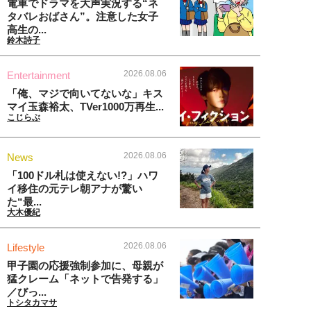
電車でドラマを大声実況する“ネ
タバレおばさん”。注意した女子
高生の...
鈴木詩子
2026.08.06
Entertainment
「俺、マジで向いてないな」キス
マイ玉森裕太、TVer1000万再生...
こじらぶ
2026.08.06
News
「100ドル札は使えない!?」ハワ
イ移住の元テレ朝アナが驚い
た“最...
大木優紀
2026.08.06
Lifestyle
甲子園の応援強制参加に、母親が
猛クレーム「ネットで告発する」
／びっ...
トシタカマサ