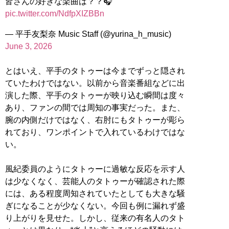
皆さんの好きな楽曲は？？🎧
pic.twitter.com/NdfpXIZBBn
— 平手友梨奈 Music Staff (@yurina_h_music)
June 3, 2026
とはいえ、平手のタトゥーは今までずっと隠され
ていたわけではない。以前から音楽番組などに出
演した際、平手のタトゥーが映り込む瞬間は度々
あり、ファンの間では周知の事実だった。また、
腕の内側だけではなく、右肘にもタトゥーが彫ら
れており、ワンポイントで入れているわけではな
い。
風紀委員のようにタトゥーに過敏な反応を示す人
は少なくなく、芸能人のタトゥーが確認された際
には、ある程度周知されていたとしても大きな騒
ぎになることが少なくない。今回も例に漏れず盛
り上がりを見せた。しかし、従来の有名人のタト