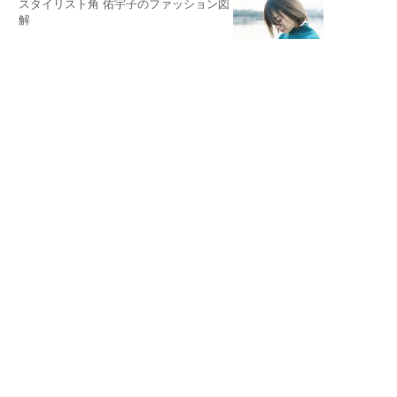
スタイリスト角 佑宇子のファッション図
解
失敗しない日常オシャレ
元『渡鬼』子役・宇野なおみの
話そ、お茶しよっ元気出そ
恋愛コンサル菊乃が出会った女性たち
私が結婚できないワケ
宇垣美里が映画への想いを綴る
宇垣美里の沼落ちシネマ