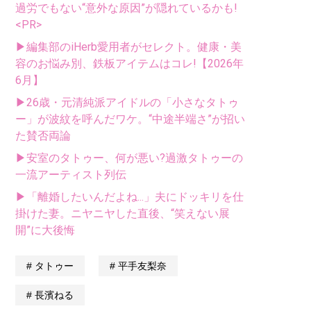
過労でもない“意外な原因”が隠れているかも!
<PR>
▶編集部のiHerb愛用者がセレクト。健康・美
容のお悩み別、鉄板アイテムはコレ!【2026年
6月】
▶26歳・元清純派アイドルの「小さなタトゥ
ー」が波紋を呼んだワケ。“中途半端さ”が招い
た賛否両論
▶安室のタトゥー、何が悪い?過激タトゥーの
一流アーティスト列伝
▶「離婚したいんだよね...」夫にドッキリを仕
掛けた妻。ニヤニヤした直後、“笑えない展
開”に大後悔
タトゥー
平手友梨奈
長濱ねる