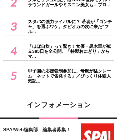
2
ラウンドガールやミスコン美女も…プロ...
スタバの強力ライバルに？ 若者が「ゴンチ
3
ャ」を選ぶワケ。タピオカの次に来た“フ
ル...
「ほぼ自炊」って驚き！女優・黒木華が献
4
立365日を全公開、「特製おにぎり」から
マ...
甲子園の応援強制参加に、母親が猛クレー
5
ム「ネットで告発する」／びっくり体験人
気記...
インフォメーション
SPA!Web編集部 編集者募集！