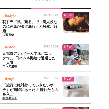
2026.08.07
Lifestyle
NEW
朝ドラ『風、薫る』で「病人役な
のに色気がダダ漏れ」と騒然。39
歳・...
加賀谷健
2026.08.07
Lifestyle
NEW
元TBSアナが“一人で猛パニッ
ク”に。日ハム本拠地で遭遇した
「人気...
アンヌ遙香
2026.08.07
Lifestyle
NEW
「旅行に絶対持っていきたいポー
チ」が無印にあった！ 濡れたもの
を入...
鈴木美奈子