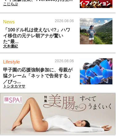
こじらぶ
2026.08.06
News
「100ドル札は使えない!?」ハワ
イ移住の元テレ朝アナが驚い
た“最...
大木優紀
2026.08.06
Lifestyle
甲子園の応援強制参加に、母親が
猛クレーム「ネットで告発する」
／びっ...
トシタカマサ