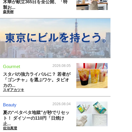
木華が献立365日を全公開、「特
製お...
森美樹
2026.08.05
Gourmet
スタバの強力ライバルに？ 若者が
「ゴンチャ」を選ぶワケ。タピオ
カの...
スギアカツキ
2026.08.04
Beauty
夏の“ベタベタ地獄”が秒でリセッ
ト！ ダイソーの110円「日焼け
止...
佐治真澄