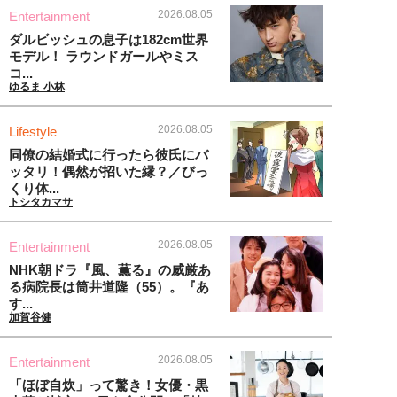
2026.08.05
Entertainment
ダルビッシュの息子は182cm世界
モデル！ ラウンドガールやミス
コ...
ゆるま 小林
2026.08.05
Lifestyle
同僚の結婚式に行ったら彼氏にバ
ッタリ！偶然が招いた縁？／びっ
くり体...
トシタカマサ
2026.08.05
Entertainment
NHK朝ドラ『風、薫る』の威厳あ
る病院長は筒井道隆（55）。『あ
す...
加賀谷健
2026.08.05
Entertainment
「ほぼ自炊」って驚き！女優・黒