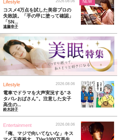
2026.08.06
Lifestyle
NEW
コスメ4万点を試した美容プロの
失敗談。「手の甲に塗って確認」
「SN...
遠藤幸子
2026.08.06
Lifestyle
電車でドラマを大声実況する“ネ
タバレおばさん”。注意した女子
高生の...
鈴木詩子
2026.08.06
Entertainment
「俺、マジで向いてないな」キス
マイ玉森裕太、TVer1000万再生...