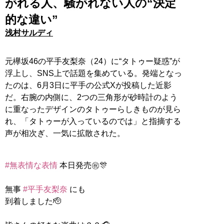
がれる人、騒がれない人の“決定
的な違い”
浅村サルディ
元欅坂46の平手友梨奈（24）に“タトゥー疑惑”が
浮上し、SNS上で話題を集めている。発端となっ
たのは、6月3日に平手の公式Xが投稿した近影
だ。右腕の内側に、2つの三角形が砂時計のよう
に重なったデザインのタトゥーらしきものが見ら
れ、「タトゥーが入っているのでは」と指摘する
声が相次ぎ、一気に拡散された。
#無表情な表情
本日発売㊗️🎊
無事
#平手友梨奈
にも
到着しました🫡