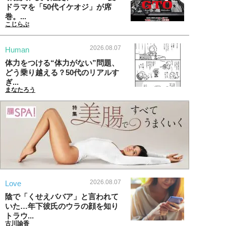
ドラマを「50代イケオジ」が席
巻。...
こじらぶ
2026.08.07
Human
体力をつける“体力がない”問題、
どう乗り越える？50代のリアルす
ぎ...
まなたろう
2026.08.07
Love
陰で「くせえババア」と言われて
いた…年下彼氏のウラの顔を知り
トラウ...
古川諭香