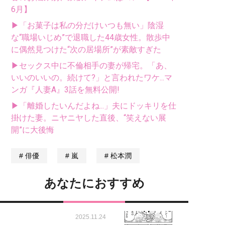
6月】
▶「お菓子は私の分だけいつも無い」陰湿
な“職場いじめ”で退職した44歳女性。散歩中
に偶然見つけた“次の居場所”が素敵すぎた
▶セックス中に不倫相手の妻が帰宅。「あ、
いいのいいの。続けて?」と言われたワケ...マ
ンガ『人妻A』3話を無料公開!
▶「離婚したいんだよね...」夫にドッキリを仕
掛けた妻。ニヤニヤした直後、“笑えない展
開”に大後悔
俳優
嵐
松本潤
あなたにおすすめ
2025.11.24