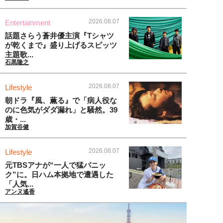
2026.08.07
Entertainment
話題さらう蒼井優主演『Tシャツ
が乾くまで』盛り上げるスピッツ
主題歌...
石黒隆之
2026.08.07
Lifestyle
朝ドラ『風、薫る』で「病人役な
のに色気がダダ漏れ」と騒然。39
歳・...
加賀谷健
2026.08.07
Lifestyle
元TBSアナが“一人で猛パニッ
ク”に。日ハム本拠地で遭遇した
「人気...
アンヌ遙香