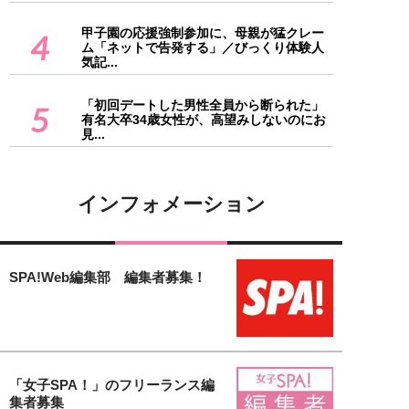
甲子園の応援強制参加に、母親が猛クレー
4
ム「ネットで告発する」／びっくり体験人
気記...
「初回デートした男性全員から断られた」
5
有名大卒34歳女性が、高望みしないのにお
見...
インフォメーション
SPA!Web編集部 編集者募集！
「女子SPA！」のフリーランス編
集者募集