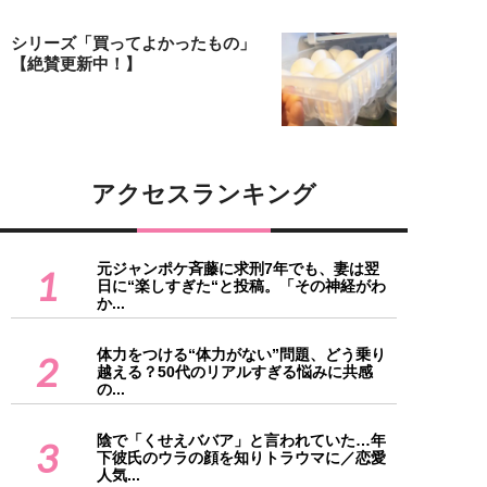
シリーズ「買ってよかったもの」
【絶賛更新中！】
アクセスランキング
元ジャンポケ斉藤に求刑7年でも、妻は翌
1
日に“楽しすぎた“と投稿。「その神経がわ
か...
体力をつける“体力がない”問題、どう乗り
2
越える？50代のリアルすぎる悩みに共感
の...
陰で「くせえババア」と言われていた…年
3
下彼氏のウラの顔を知りトラウマに／恋愛
人気...