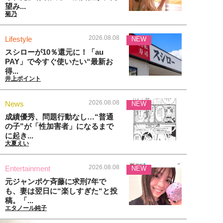
望み...
菊乃
2026.08.08
Lifestyle
NEW
スシローが10％還元に！「au
PAY」で今すぐ使いたい“最新お
得...
井上ポイント
2026.08.08
News
NEW
成績優秀、問題行動なし…“普通
の子”が「性加害者」になるまで
に起き...
大夏えい
2026.08.08
Entertainment
NEW
元ジャンポケ斉藤に求刑7年で
も、妻は翌日に“楽しすぎた“と投
稿。「...
エタノール純子