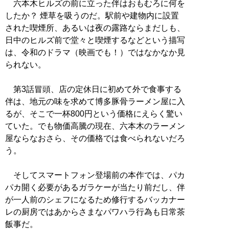
六本木ヒルズの前に立った伴はおもむろに何を
したか？ 煙草を吸うのだ。駅前や建物内に設置
された喫煙所、あるいは夜の露路ならまだしも、
日中のヒルズ前で堂々と喫煙するなどという描写
は、令和のドラマ（映画でも！）ではなかなか見
られない。
第3話冒頭、店の定休日に初めて外で食事する
伴は、地元の味を求めて博多豚骨ラーメン屋に入
るが、そこで一杯800円という価格にえらく驚い
ていた。でも物価高騰の現在、六本木のラーメン
屋ならなおさら、その価格では食べられないだろ
う。
そしてスマートフォン登場前の本作では、パカ
パカ開く必要があるガラケーが当たり前だし、伴
が一人前のシェフになるため修行するバッカナー
レの厨房ではあからさまなパワハラ行為も日常茶
飯事だ。