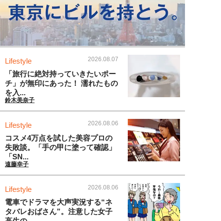
2026.08.07
Lifestyle
「旅行に絶対持っていきたいポー
チ」が無印にあった！ 濡れたもの
を入...
鈴木美奈子
2026.08.06
Lifestyle
コスメ4万点を試した美容プロの
失敗談。「手の甲に塗って確認」
「SN...
遠藤幸子
2026.08.06
Lifestyle
電車でドラマを大声実況する“ネ
タバレおばさん”。注意した女子
高生の...