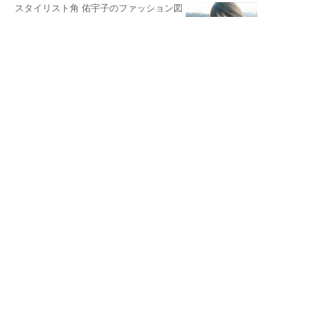
スタイリスト角 佑宇子のファッション図
解
失敗しない日常オシャレ
元『渡鬼』子役・宇野なおみの
話そ、お茶しよっ元気出そ
宇垣美里が映画への想いを綴る
宇垣美里の沼落ちシネマ
松本穂香が映画愛を語ります
銀幕ロンリーガール