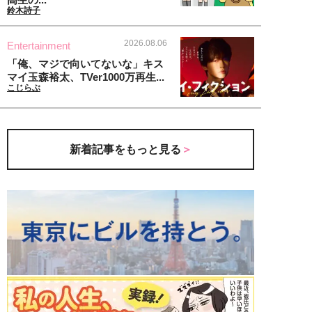
鈴木詩子
2026.08.06
Entertainment
「俺、マジで向いてないな」キス
マイ玉森裕太、TVer1000万再生...
こじらぶ
新着記事をもっと見る