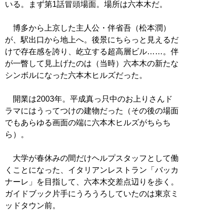
いる。まず第1話冒頭場面。場所は六本木だ。
博多から上京した主人公・伴省吾（松本潤）
が、駅出口から地上へ。後景にちらっと見えるだ
けで存在感を誇り、屹立する超高層ビル……。伴
が一瞥して見上げたのは（当時）六本木の新たな
シンボルになった六本木ヒルズだった。
開業は2003年。平成真っ只中のお上りさんド
ラマにはうってつけの建物だった（その後の場面
でもあらゆる画面の端に六本木ヒルズがちらち
ら）。
大学が春休みの間だけヘルプスタッフとして働
くことになった、イタリアンレストラン「バッカ
ナーレ」を目指して、六本木交差点辺りを歩く。
ガイドブック片手にうろうろしていたのは東京ミ
ッドタウン前。