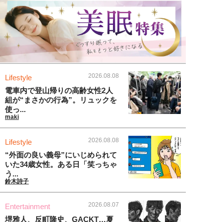
2026.08.08
Lifestyle
電車内で登山帰りの高齢女性2人
組が“まさかの行為”。リュックを
使っ...
maki
2026.08.08
Lifestyle
“外面の良い義母”にいじめられて
いた34歳女性。ある日「笑っちゃ
う...
鈴木詩子
2026.08.07
Entertainment
堺雅人、反町隆史、GACKT…夏