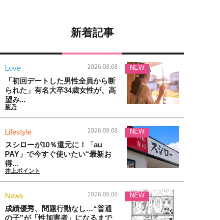
新着記事
2026.08.08
Love
NEW
「初回デートした男性全員から断
られた」有名大卒34歳女性が、高
望み...
菊乃
2026.08.08
Lifestyle
NEW
スシローが10％還元に！「au
PAY」で今すぐ使いたい“最新お
得...
井上ポイント
2026.08.08
News
NEW
成績優秀、問題行動なし…“普通
の子”が「性加害者」になるまで