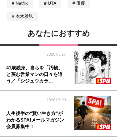
Netflix
UTA
俳優
本木雅弘
あなたにおすすめ
2026.03.27
41歳独身、自らを「汚物」
と蔑む営業マンの日々を追
う／『シジュウカラ…
2026.06.03
人生後半の“賢い生き方”が
わかるSPA!メールマガジン
会員募集中！