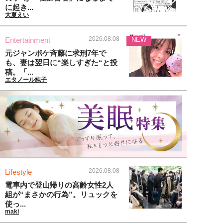
に起き...
大夏えい
2026.08.08
Entertainment
NEW
元ジャンポケ斉藤に求刑7年で
も、妻は翌日に“楽しすぎた“と投
稿。「...
エタノール純子
2026.08.08
Lifestyle
電車内で登山帰りの高齢女性2人
組が“まさかの行為”。リュックを
使っ...
maki