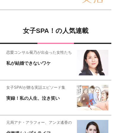
女子SPA！の人気連載
恋愛コンサル菊乃が出会った女性たち
私が結婚できないワケ
女子SPA!が贈る実話エピソード集
実録！私の人生、泣き笑い
元局アナ・アラフォー、アンヌ遙香の