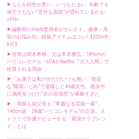
▶なんか顔色が悪い、いつもだるい...年齢でも
過労でもない“意外な原因”が隠れているかも!
<PR>
▶編集部のiHerb愛用者がセレクト。健康・美
容のお悩み別、鉄板アイテムはコレ!【2026年
6月】
▶祖母は樹木希林、父は本木雅弘。189cmの
パリコレモデル・UTAがNetflix『ガス人間』で
絶賛される理由
▶「お菓子は私の分だけいつも無い」陰湿
な“職場いじめ”で退職した44歳女性。散歩中
に偶然見つけた“次の居場所”が素敵すぎた
▶「両親も祖父母も...“華麗なる芸能一家”」
190cm超・28歳“パリコレモデル”の正体。ネ
トフリで俳優デビューする「最強サラブレッ
ド」とは