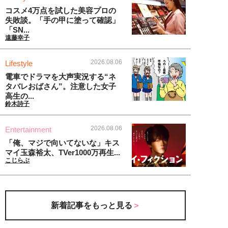
コスメ4万点を試した美容プロの
失敗談。「手の甲に塗って確認」
「SN...
遠藤幸子
2026.08.06
Lifestyle
電車でドラマを大声実況する“ネ
タバレおばさん”。注意した女子
高生の...
鈴木詩子
2026.08.06
Entertainment
「俺、マジで向いてないな」キス
マイ玉森裕太、TVer1000万再生...
こじらぶ
新着記事をもっと見る