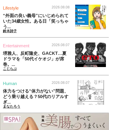
2026.08.08
Lifestyle
“外面の良い義母”にいじめられて
いた34歳女性。ある日「笑っちゃ
う...
鈴木詩子
2026.08.07
Entertainment
堺雅人、反町隆史、GACKT…夏
ドラマを「50代イケオジ」が席
巻。...
こじらぶ
2026.08.07
Human
体力をつける“体力がない”問題、
どう乗り越える？50代のリアルす
ぎ...
まなたろう