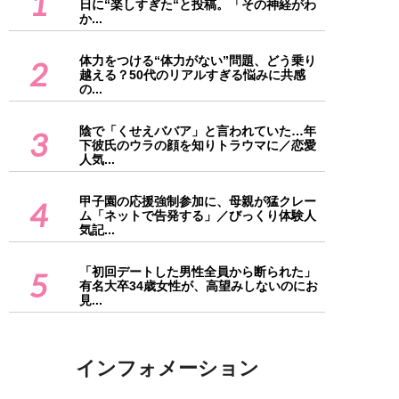
1
日に“楽しすぎた“と投稿。「その神経がわ
か...
体力をつける“体力がない”問題、どう乗り
2
越える？50代のリアルすぎる悩みに共感
の...
陰で「くせえババア」と言われていた…年
3
下彼氏のウラの顔を知りトラウマに／恋愛
人気...
甲子園の応援強制参加に、母親が猛クレー
4
ム「ネットで告発する」／びっくり体験人
気記...
「初回デートした男性全員から断られた」
5
有名大卒34歳女性が、高望みしないのにお
見...
インフォメーション