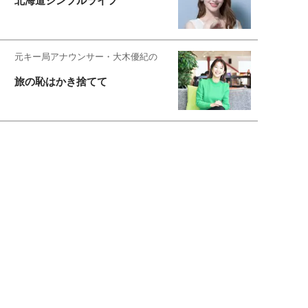
北海道シンプルライフ
元キー局アナウンサー・大木優紀の
旅の恥はかき捨てて
スタイリスト角 佑宇子のファッション図
解
失敗しない日常オシャレ
元『渡鬼』子役・宇野なおみの
話そ、お茶しよっ元気出そ
宇垣美里が映画への想いを綴る