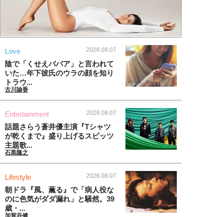
2026.08.07
Love
陰で「くせえババア」と言われて
いた…年下彼氏のウラの顔を知り
トラウ...
古川諭香
2026.08.07
Entertainment
話題さらう蒼井優主演『Tシャツ
が乾くまで』盛り上げるスピッツ
主題歌...
石黒隆之
2026.08.07
Lifestyle
朝ドラ『風、薫る』で「病人役な
のに色気がダダ漏れ」と騒然。39
歳・...
加賀谷健