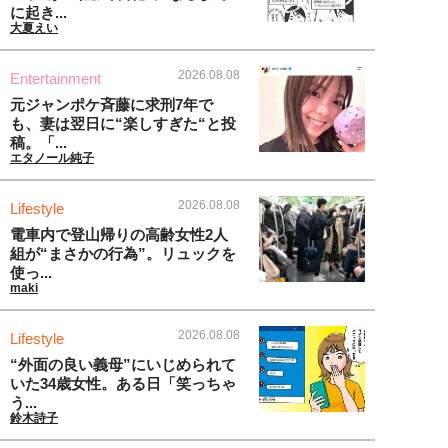
に起き...
大夏えい
2026.08.08
Entertainment
元ジャンポケ斉藤に求刑7年で
も、妻は翌日に“楽しすぎた“と投
稿。「...
エタノール純子
2026.08.08
Lifestyle
電車内で登山帰りの高齢女性2人
組が“まさかの行為”。リュックを
使っ...
maki
2026.08.08
Lifestyle
“外面の良い義母”にいじめられて
いた34歳女性。ある日「笑っちゃ
う...
鈴木詩子