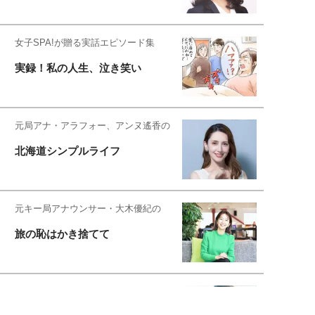
女子SPA!が贈る実話エピソード集
実録！私の人生、泣き笑い
元局アナ・アラフォー、アンヌ遙香の
北海道シンプルライフ
元キー局アナウンサー・大木優紀の
旅の恥はかき捨てて
スタイリスト角 佑宇子のファッション図
解