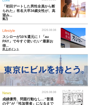
Love
「初回デートした男性全員から断
られた」有名大卒34歳女性が、高
望み...
菊乃
2026.08.08
Lifestyle
スシローが10％還元に！「au
PAY」で今すぐ使いたい“最新お
得...
井上ポイント
2026.08.08
News
成績優秀、問題行動なし…“普通
の子”が「性加害者」になるまで