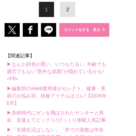
1
2
コメントをする・見る
【関連記事】
▶なんか顔色が悪い、いつもだるい...年齢でも
過労でもない“意外な原因”が隠れているかも!
<PR>
▶編集部のiHerb愛用者がセレクト。健康・美
容のお悩み別、鉄板アイテムはコレ!【2026年
6月】
▶高校時代にガンを飛ばされたヤンキーと再
会、見違えてビックリ/びっくり体験人気記事
▶「夫婦生活はしない」「外での発散は申告