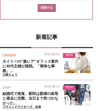
新着記事
2026.08.10
Lifestyle
NEW
タイミーの“激レア”オフィス案件
に40代主婦が挑戦。「簡単な事
務」...
小政りょう
2026.08.10
Love
NEW
結婚式で発覚、新郎は新婦の叔母
と過去に交際。当日まで気づかな
かった...
ブラインドライターズ 史奈