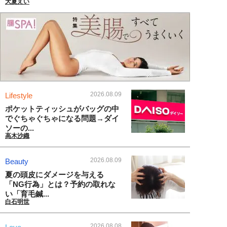
大夏えい
2026.08.09
Lifestyle
ポケットティッシュがバッグの中
でぐちゃぐちゃになる問題→ダイ
ソーの...
高木沙織
2026.08.09
Beauty
夏の頭皮にダメージを与える
「NG行為」とは？予約の取れな
い「育毛鍼...
白石明世
2026.08.08