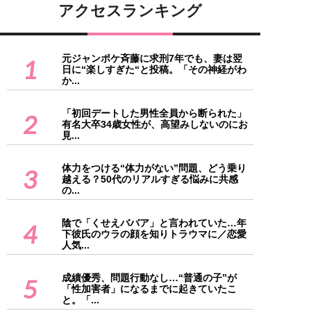
アクセスランキング
元ジャンポケ斉藤に求刑7年でも、妻は翌
1
日に“楽しすぎた“と投稿。「その神経がわ
か...
「初回デートした男性全員から断られた」
2
有名大卒34歳女性が、高望みしないのにお
見...
体力をつける“体力がない”問題、どう乗り
3
越える？50代のリアルすぎる悩みに共感
の...
陰で「くせえババア」と言われていた…年
4
下彼氏のウラの顔を知りトラウマに／恋愛
人気...
成績優秀、問題行動なし…“普通の子”が
5
「性加害者」になるまでに起きていたこ
と。「...