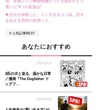
制」産後レスで離婚危機だった夫婦がたどり
着いた“4つの妥協点”
▶読モが体験した、ドン引き合コン談。読モ
をあさる男性の生態って...
人気記事BEST
あなたにおすすめ
2025.10.12
3匹の犬と送る、温かな日常
／漫画『The Dogfather ド
ッグフ…
2026.06.03
人生後半の“賢い生き方”が