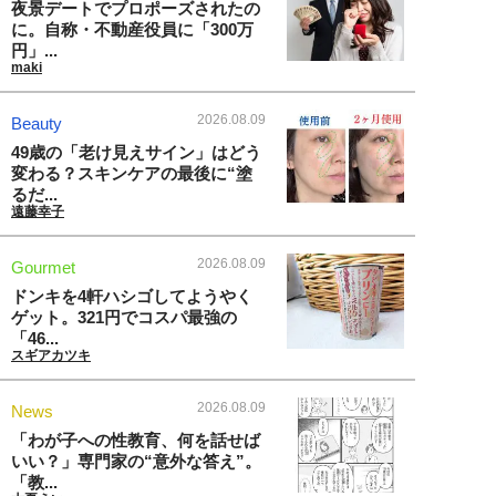
夜景デートでプロポーズされたの
に。自称・不動産役員に「300万
円」...
maki
2026.08.09
Beauty
49歳の「老け見えサイン」はどう
変わる？スキンケアの最後に“塗
るだ...
遠藤幸子
2026.08.09
Gourmet
ドンキを4軒ハシゴしてようやく
ゲット。321円でコスパ最強の
「46...
スギアカツキ
2026.08.09
News
「わが子への性教育、何を話せば
いい？」専門家の“意外な答え”。
「教...